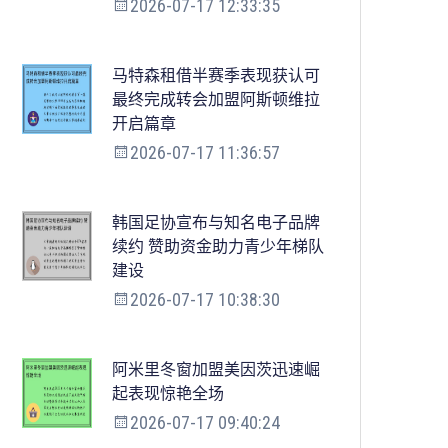
2026-07-17 12:33:35
马特森租借半赛季表现获认可
最终完成转会加盟阿斯顿维拉
开启篇章
2026-07-17 11:36:57
韩国足协宣布与知名电子品牌
续约 赞助资金助力青少年梯队
建设
2026-07-17 10:38:30
阿米里冬窗加盟美因茨迅速崛
起表现惊艳全场
2026-07-17 09:40:24