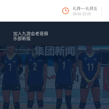
礼拜一-礼拜五
08.00-20.00
加入九游会老哥俱
乐部新版