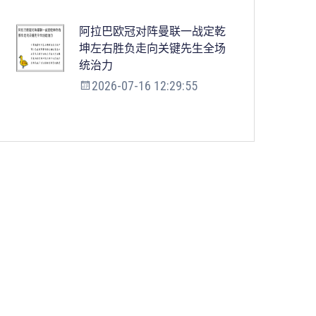
阿拉巴欧冠对阵曼联一战定乾
坤左右胜负走向关键先生全场
统治力
2026-07-16 12:29:55