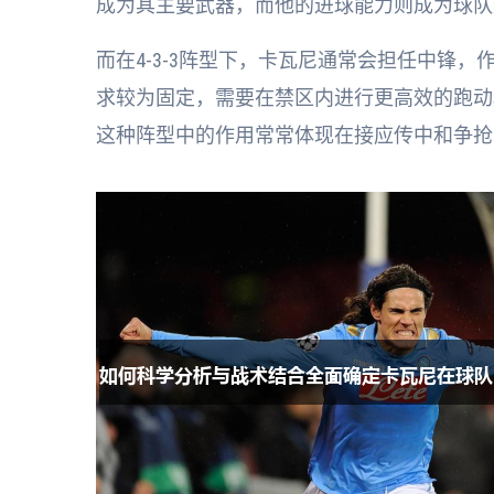
成为其主要武器，而他的进球能力则成为球队
而在4-3-3阵型下，卡瓦尼通常会担任中锋
求较为固定，需要在禁区内进行更高效的跑动
这种阵型中的作用常常体现在接应传中和争抢