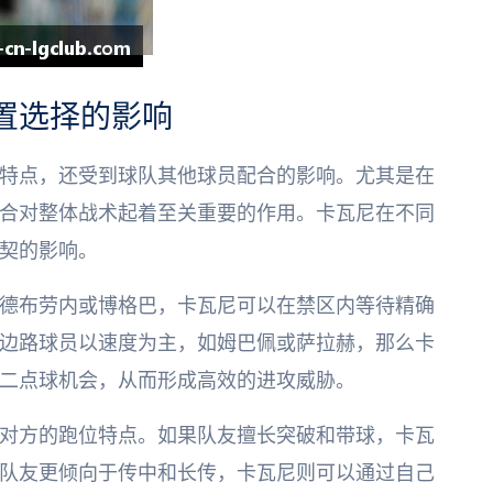
置选择的影响
特点，还受到球队其他球员配合的影响。尤其是在
合对整体战术起着至关重要的作用。卡瓦尼在不同
契的影响。
德布劳内或博格巴，卡瓦尼可以在禁区内等待精确
边路球员以速度为主，如姆巴佩或萨拉赫，那么卡
二点球机会，从而形成高效的进攻威胁。
对方的跑位特点。如果队友擅长突破和带球，卡瓦
队友更倾向于传中和长传，卡瓦尼则可以通过自己