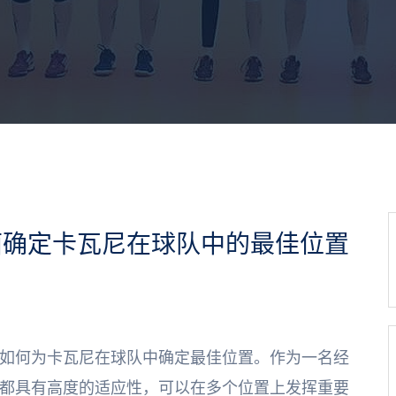
面确定卡瓦尼在球队中的最佳位置
如何为卡瓦尼在球队中确定最佳位置。作为一名经
都具有高度的适应性，可以在多个位置上发挥重要