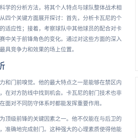
科学的分析方法，将其个人特点与球队整体战术相
从四个关键方面展开探讨：首先，分析卡瓦尼的个
的适应性；接着，考察球队中其他球员的配合对卡
赛中关于前锋角色的变化。通过对这些方面的深入
最具竞争力和效果的场上位置。
析
力和门前嗅觉。他的最大特点之一是能够在禁区内
，在对方防线中找到机会。卡瓦尼的射门技术也非
在面对不同防守体系时都能发挥重要作用。
为顶级前锋的关键因素之一。他不仅能在与后卫的
，准确地完成射门。这种强大的心理素质使得他能