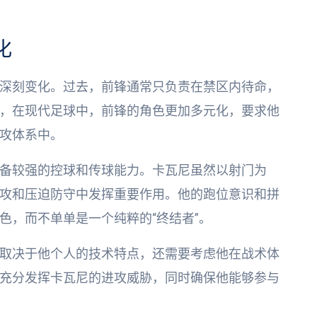
化
深刻变化。过去，前锋通常只负责在禁区内待命，
，在现代足球中，前锋的角色更加多元化，要求他
攻体系中。
备较强的控球和传球能力。卡瓦尼虽然以射门为
攻和压迫防守中发挥重要作用。他的跑位意识和拼
色，而不单单是一个纯粹的“终结者”。
取决于他个人的技术特点，还需要考虑他在战术体
充分发挥卡瓦尼的进攻威胁，同时确保他能够参与