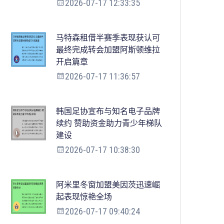
2026-07-17 12:33:35
马特森租借半赛季表现获认可
最终完成转会加盟阿斯顿维拉
开启篇章
2026-07-17 11:36:57
韩国足协宣布与知名电子品牌
续约 赞助资金助力青少年梯队
建设
2026-07-17 10:38:30
阿米里冬窗加盟美因茨迅速崛
起表现惊艳全场
2026-07-17 09:40:24