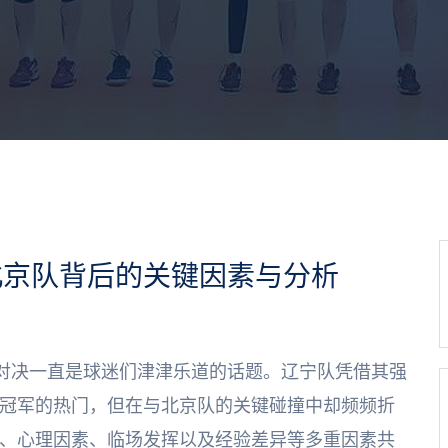
北京队背后的关键因素与分析
赛对决一直是球迷们津津乐道的话题。辽宁队凭借其强
冠军的热门，但在与北京队的关键碰撞中却频频折
、心理因素、临场发挥以及经验差异等多重因素共