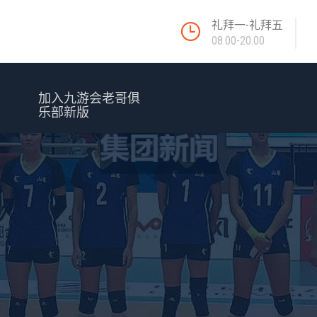
礼拜一-礼拜五
08.00-20.00
加入九游会老哥俱
乐部新版