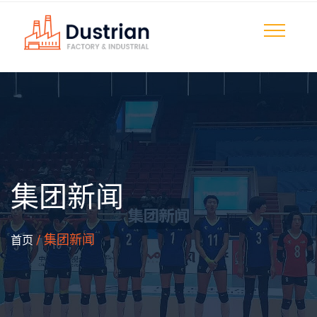
集团新闻
/ 集团新闻
首页