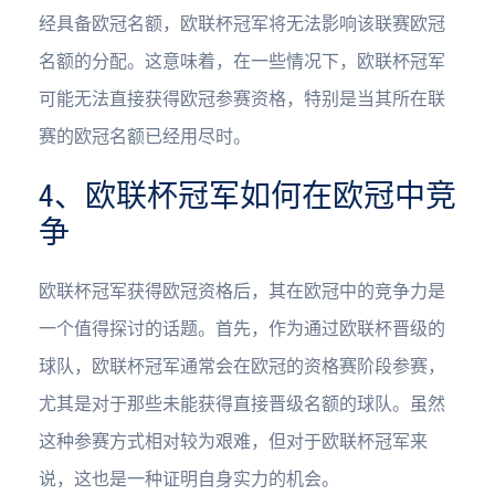
经具备欧冠名额，欧联杯冠军将无法影响该联赛欧冠
名额的分配。这意味着，在一些情况下，欧联杯冠军
可能无法直接获得欧冠参赛资格，特别是当其所在联
赛的欧冠名额已经用尽时。
4、欧联杯冠军如何在欧冠中竞
争
欧联杯冠军获得欧冠资格后，其在欧冠中的竞争力是
一个值得探讨的话题。首先，作为通过欧联杯晋级的
球队，欧联杯冠军通常会在欧冠的资格赛阶段参赛，
尤其是对于那些未能获得直接晋级名额的球队。虽然
这种参赛方式相对较为艰难，但对于欧联杯冠军来
说，这也是一种证明自身实力的机会。