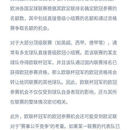
欧洲各国足球联赛根据其欧足联排名确定欧冠参赛的
名额数，其中包括直接晋级小组赛的名额和通过资格
赛争取名额的机会。
对于大部分顶级联赛（如英超、西甲、德甲等），通
常有多支球队直接晋级欧冠小组赛。若该联赛的某支
球队夺得欧联杯冠军，并且该队通过国内联赛排名已
获得欧冠参赛资格，那么欧联杯冠军的欧冠资格将会
转让给同联赛的其他球队。因此，欧联杯冠军的欧冠
参赛机会不仅仅受到球队自身表现的影响，还与其所
在联赛的整体情况密切相关。
此外，欧联杯冠军的欧冠参赛机会还可能受到欧足联
对于“赛事公平竞争”的考量。如果某一联赛的代表队已