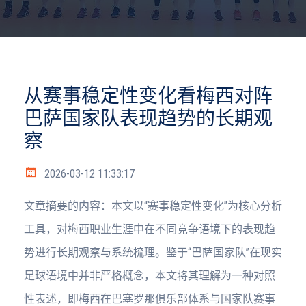
从赛事稳定性变化看梅西对阵
巴萨国家队表现趋势的长期观
察
2026-03-12 11:33:17
文章摘要的内容：本文以“赛事稳定性变化”为核心分析
工具，对梅西职业生涯中在不同竞争语境下的表现趋
势进行长期观察与系统梳理。鉴于“巴萨国家队”在现实
足球语境中并非严格概念，本文将其理解为一种对照
性表述，即梅西在巴塞罗那俱乐部体系与国家队赛事