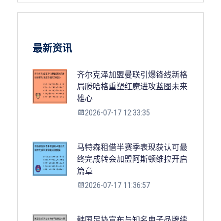
最新资讯
齐尔克泽加盟曼联引爆锋线新格
局滕哈格重塑红魔进攻蓝图未来
雄心
2026-07-17 12:33:35
马特森租借半赛季表现获认可最
终完成转会加盟阿斯顿维拉开启
篇章
2026-07-17 11:36:57
韩国足协宣布与知名电子品牌续