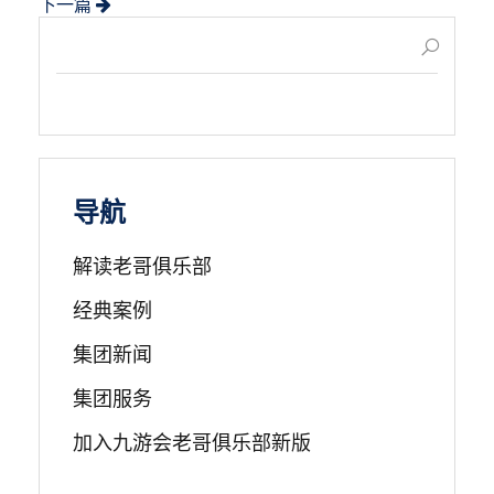
下一篇
导航
解读老哥俱乐部
经典案例
集团新闻
集团服务
加入九游会老哥俱乐部新版