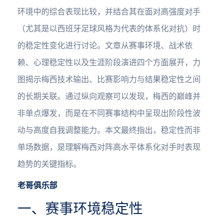
环境中的综合表现比较，并结合其在面对高强度对手
（尤其是以西班牙足球风格为代表的体系化对抗）时
的稳定性变化进行讨论。文章从赛事环境、战术依
赖、心理稳定性以及生涯阶段演进四个方面展开，力
图揭示梅西技术输出、比赛影响力与结果稳定性之间
的长期关联。通过纵向观察可以发现，梅西的巅峰并
非单点爆发，而是在不同赛事结构中呈现出阶段性波
动与高度自我调整能力。本文最终指出，稳定性而非
单场数据，是理解梅西对阵高水平体系化对手时表现
趋势的关键指标。
老哥俱乐部
一、赛事环境稳定性