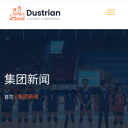
集团新闻
/ 集团新闻
首页