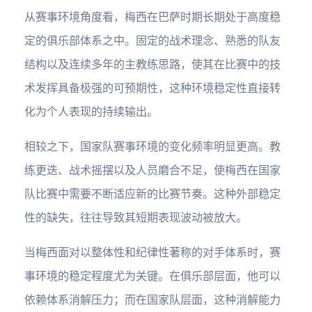
从赛事环境角度看，梅西在巴萨时期长期处于高度稳
定的俱乐部体系之中。固定的战术理念、熟悉的队友
结构以及连续多年的主教练思路，使其在比赛中的技
术发挥具备极强的可预期性，这种环境稳定性直接转
化为个人表现的持续输出。
相较之下，国家队赛事环境的变化频率明显更高。教
练更迭、战术摇摆以及人员磨合不足，使梅西在国家
队比赛中需要不断适应新的比赛节奏。这种外部稳定
性的缺失，往往导致其短期表现波动被放大。
当梅西面对以整体性和纪律性著称的对手体系时，赛
事环境的稳定程度尤为关键。在俱乐部层面，他可以
依赖体系消解压力；而在国家队层面，这种消解能力