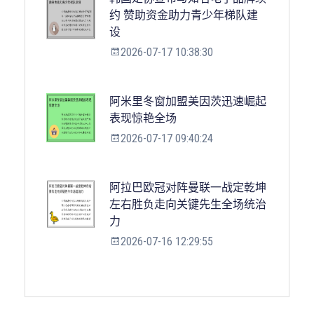
约 赞助资金助力青少年梯队建
设
2026-07-17 10:38:30
阿米里冬窗加盟美因茨迅速崛起
表现惊艳全场
2026-07-17 09:40:24
阿拉巴欧冠对阵曼联一战定乾坤
左右胜负走向关键先生全场统治
力
2026-07-16 12:29:55