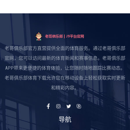
老哥俱乐部官方直营提供全面的体育服务。通过老哥俱乐部
官网，您可以访问最新的体育新闻和赛事信息。老哥俱乐部
APP带来更便捷的体育体验，让您随时随地跟踪比赛动态。
老哥俱乐部体育下载允许您在移动设备上轻松获取实时更新
和精彩内容。
导航