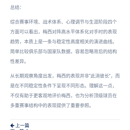
总结：
综合赛事环境、战术体系、心理调节与生涯阶段四个
方面可以看出，梅西对阵高水平体系化对手时的表现
趋势，本质上是一条与稳定性高度相关的演进曲线。
简单比较俱乐部与国家队数据，容易忽略背后的结构
性差异。
从长期观察角度出发，梅西的表现并非“此消彼长”，而
是在不同稳定性条件下呈现不同形态。理解这一点，
不仅有助于更客观地评价梅西，也为分析顶级球员在
多重赛事结构中的表现提供了重要参照。
上一篇