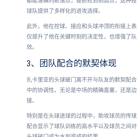
都能准确判断落点，提前抢到制高点，这种技
球队提供了多样化的进攻选择。
此外，他在控球、接应和头球冲顶的衔接上表
仅提升了他在关键时刻的决定性，也增强了队
效。
3、团队配合的默契体现
扎卡里亚的头球破门离不开与队友的默契配合
中的协调性。无论是中场的精确直塞，还是边
接。
特别是在头球进球的过程中，助攻球员的传球
配合显示了球队训练的高水平以及球员之间对
头球破门成为水到渠成的结果。