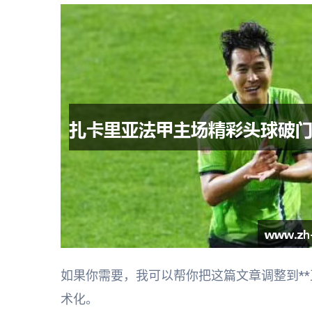
如果你需要，我可以帮你把这篇文章调整到**正
术化。