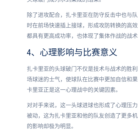
除了进攻配合，扎卡里亚在防守反击中也与队
时在前场快速插上接球，形成攻防转换的高效
都具有更高成功率，也体现了集体作战的战术
4、心理影响与比赛意义
扎卡里亚的头球破门不仅是技术与战术的胜利
场球迷的士气，使球队在比赛中更加自信和果
卡里亚正是这一心理战中的关键因素。
对对手来说，这一头球进球也形成了心理压力
被动，这为扎卡里亚和他的队友创造了更多机
的影响却极为明显。