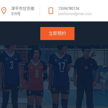
漳平市甘京楼
13594780134
319号
uninformed@mac.com
立即预约