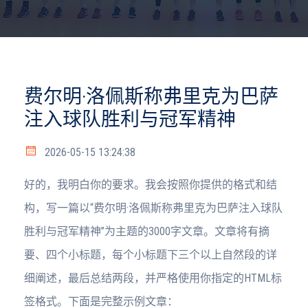
费尔明·洛佩斯称弗里克为巴萨
注入球队胜利与冠军精神
2026-05-15 13:24:38
好的，我明白你的要求。我会按照你提供的格式和结
构，写一篇以“费尔明·洛佩斯称弗里克为巴萨注入球队
胜利与冠军精神”为主题的3000字文章。文章将有摘
要、四个小标题，每个小标题下三个以上自然段的详
细阐述，最后总结两段，并严格使用你指定的HTML标
签格式。下面是完整示例文章：