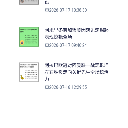
设
2026-07-17 10:38:30
阿米里冬窗加盟美因茨迅速崛起
表现惊艳全场
2026-07-17 09:40:24
阿拉巴欧冠对阵曼联一战定乾坤
左右胜负走向关键先生全场统治
力
2026-07-16 12:29:55