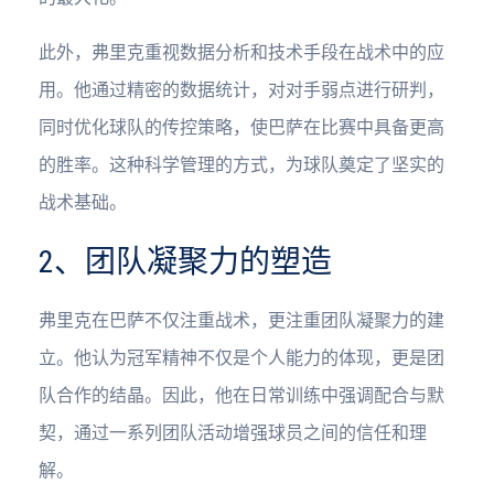
此外，弗里克重视数据分析和技术手段在战术中的应
用。他通过精密的数据统计，对对手弱点进行研判，
同时优化球队的传控策略，使巴萨在比赛中具备更高
的胜率。这种科学管理的方式，为球队奠定了坚实的
战术基础。
2、团队凝聚力的塑造
弗里克在巴萨不仅注重战术，更注重团队凝聚力的建
立。他认为冠军精神不仅是个人能力的体现，更是团
队合作的结晶。因此，他在日常训练中强调配合与默
契，通过一系列团队活动增强球员之间的信任和理
解。