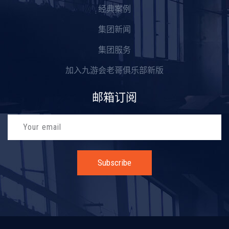
经典案例
集团新闻
集团服务
加入九游会老哥俱乐部新版
邮箱订阅
Subscribe