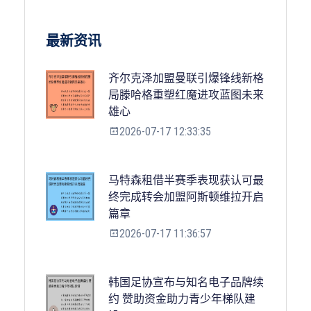
最新资讯
齐尔克泽加盟曼联引爆锋线新格
局滕哈格重塑红魔进攻蓝图未来
雄心
2026-07-17 12:33:35
马特森租借半赛季表现获认可最
终完成转会加盟阿斯顿维拉开启
篇章
2026-07-17 11:36:57
韩国足协宣布与知名电子品牌续
约 赞助资金助力青少年梯队建