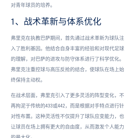
对青年球员的培养。
1、战术革新与体系优化
弗里克在执教巴萨期间，首先通过战术革新为球队注
入了胜利基因。他结合自身丰富的经验和对现代足球
的理解，对巴萨的进攻与防守体系进行了科学优化。
弗里克注重控球与高压反抢的结合，使球队在场上始
终保持主动权。
在战术层面，弗里克引入了更多灵活的阵型变化，不
再拘泥于传统的433或442，而是根据对手特点进行针
对性布置。这种灵活性不仅提升了球队应变能力，也
让球员在场上拥有更大的自由度，从而激发个人能力
的最大化。