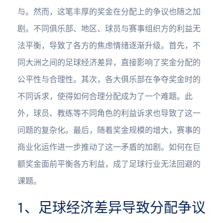
与。然而，这笔丰厚的奖金在分配上的争议也随之加
剧。不同俱乐部、地区、球员与赛事组织方的利益无
法平衡，导致了各方的焦虑情绪逐渐升级。首先，不
同大洲之间的足球经济差异，直接影响了奖金分配的
公平性与合理性。其次，各大俱乐部在争夺奖金时的
不同诉求，使得如何合理分配成为了一个难题。此
外，球员、教练等不同角色的利益诉求也导致了这一
问题的复杂化。最后，随着奖金规模的增大，赛事的
商业化运作进一步推动了这一矛盾的加剧。如何在巨
额奖金面前平衡各方利益，成了足球行业无法回避的
课题。
1、足球经济差异导致分配争议