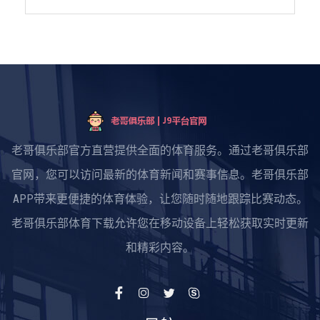
老哥俱乐部官方直营提供全面的体育服务。通过老哥俱乐部
官网，您可以访问最新的体育新闻和赛事信息。老哥俱乐部
APP带来更便捷的体育体验，让您随时随地跟踪比赛动态。
老哥俱乐部体育下载允许您在移动设备上轻松获取实时更新
和精彩内容。