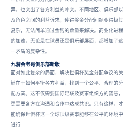
异，也突出了各方利益的冲突。不同地区、俱乐部以
及角色之间的利益诉求，使得奖金分配问题变得极其
复杂，无法简单通过金钱的数量来解决。商业化进程
的加速，无论是在球员还是俱乐部层面，都增加了这
一矛盾的复杂性。
九游会老哥俱乐部新版
面对如此复杂的局面，解决世俱杯奖金分配争议的关
键在于如何平衡各方利益，找到一个公平、合理的分
配方案。这不仅需要国际足联及赛事组织方的智慧，
更需要各方在沟通和合作中达成共识。只有这样，才
能确保世俱杯这一全球顶级赛事能够在公平的环境中
进行