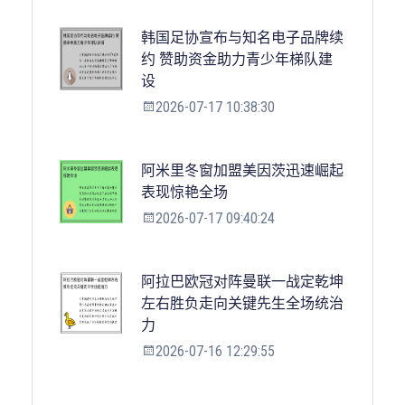
韩国足协宣布与知名电子品牌续
约 赞助资金助力青少年梯队建
设
2026-07-17 10:38:30
阿米里冬窗加盟美因茨迅速崛起
表现惊艳全场
2026-07-17 09:40:24
阿拉巴欧冠对阵曼联一战定乾坤
左右胜负走向关键先生全场统治
力
2026-07-16 12:29:55