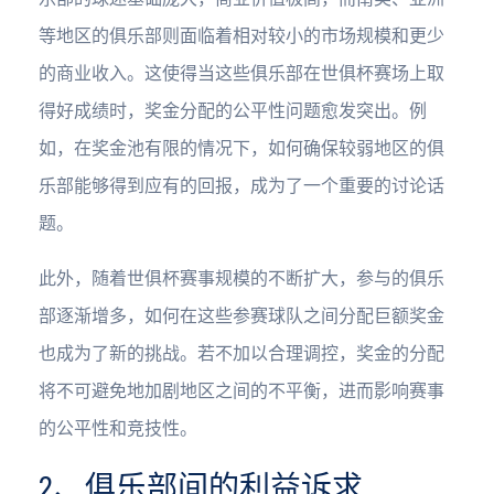
等地区的俱乐部则面临着相对较小的市场规模和更少
的商业收入。这使得当这些俱乐部在世俱杯赛场上取
得好成绩时，奖金分配的公平性问题愈发突出。例
如，在奖金池有限的情况下，如何确保较弱地区的俱
乐部能够得到应有的回报，成为了一个重要的讨论话
题。
此外，随着世俱杯赛事规模的不断扩大，参与的俱乐
部逐渐增多，如何在这些参赛球队之间分配巨额奖金
也成为了新的挑战。若不加以合理调控，奖金的分配
将不可避免地加剧地区之间的不平衡，进而影响赛事
的公平性和竞技性。
2、俱乐部间的利益诉求