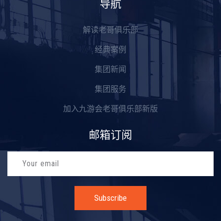
导航
解读老哥俱乐部
经典案例
集团新闻
集团服务
加入九游会老哥俱乐部新版
邮箱订阅
Subscribe