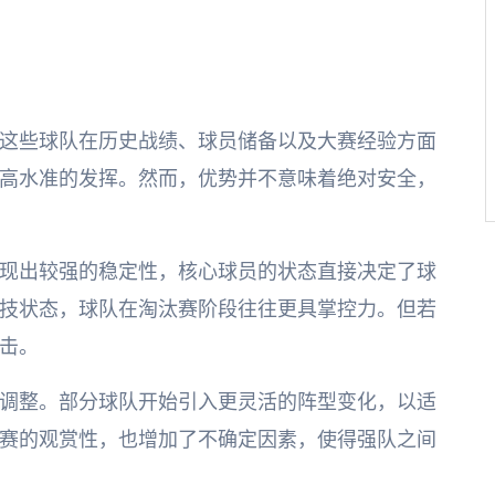
这些球队在历史战绩、球员储备以及大赛经验方面
高水准的发挥。然而，优势并不意味着绝对安全，
现出较强的稳定性，核心球员的状态直接决定了球
技状态，球队在淘汰赛阶段往往更具掌控力。但若
击。
调整。部分球队开始引入更灵活的阵型变化，以适
赛的观赏性，也增加了不确定因素，使得强队之间