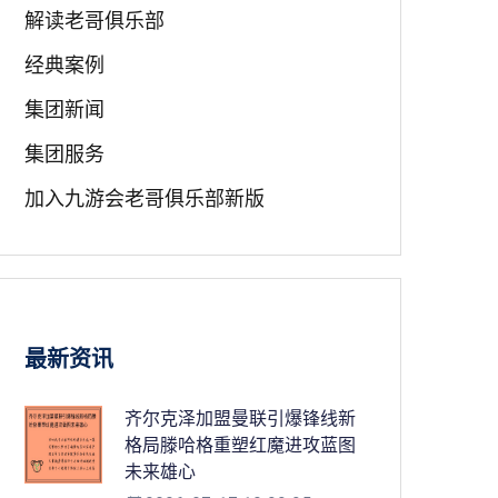
解读老哥俱乐部
经典案例
集团新闻
集团服务
加入九游会老哥俱乐部新版
最新资讯
齐尔克泽加盟曼联引爆锋线新
格局滕哈格重塑红魔进攻蓝图
未来雄心