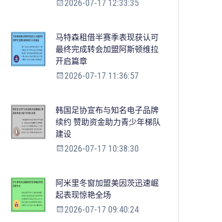
2026-07-17 12:33:35
马特森租借半赛季表现获认可
最终完成转会加盟阿斯顿维拉
开启篇章
2026-07-17 11:36:57
韩国足协宣布与知名电子品牌
续约 赞助资金助力青少年梯队
建设
2026-07-17 10:38:30
阿米里冬窗加盟美因茨迅速崛
起表现惊艳全场
2026-07-17 09:40:24