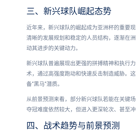
三、新兴球队崛起态势
近年来，新兴球队的崛起成为亚洲杯的重要现
清晰的发展规划和稳定的人员结构，逐渐在洲
动其进步的关键动力。
新兴球队普遍展现出更强的拼搏精神和执行力
术，通过高强度跑动和快速反击制造威胁。这
备“黑马”潜质。
从前景预测来看，部分新兴球队若能在关键场
夺冠难度依然较大，但进入更深轮次、甚至冲
四、战术趋势与前景预测