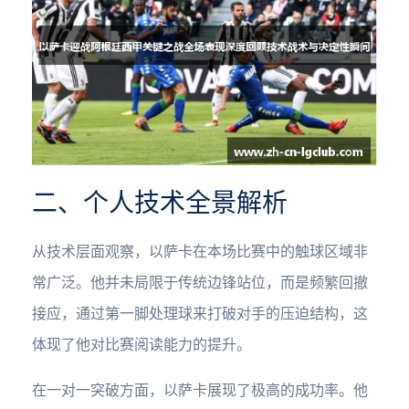
二、个人技术全景解析
从技术层面观察，以萨卡在本场比赛中的触球区域非
常广泛。他并未局限于传统边锋站位，而是频繁回撤
接应，通过第一脚处理球来打破对手的压迫结构，这
体现了他对比赛阅读能力的提升。
在一对一突破方面，以萨卡展现了极高的成功率。他