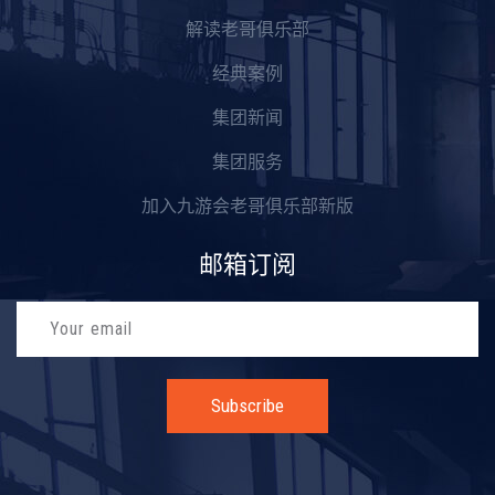
解读老哥俱乐部
经典案例
集团新闻
集团服务
加入九游会老哥俱乐部新版
邮箱订阅
Subscribe