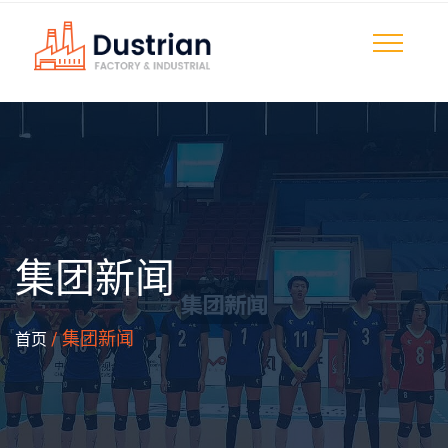
集团新闻
/ 集团新闻
首页