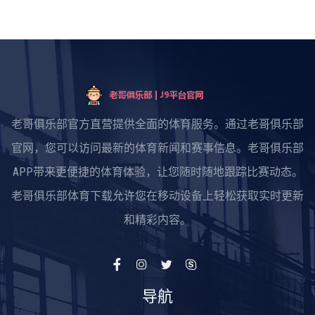
老哥俱乐部官方直营提供全面的体育服务。通过老哥俱乐部
官网，您可以访问最新的体育新闻和赛事信息。老哥俱乐部
APP带来更便捷的体育体验，让您随时随地跟踪比赛动态。
老哥俱乐部体育下载允许您在移动设备上轻松获取实时更新
和精彩内容。
导航