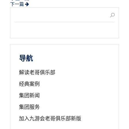
下一篇
导航
解读老哥俱乐部
经典案例
集团新闻
集团服务
加入九游会老哥俱乐部新版