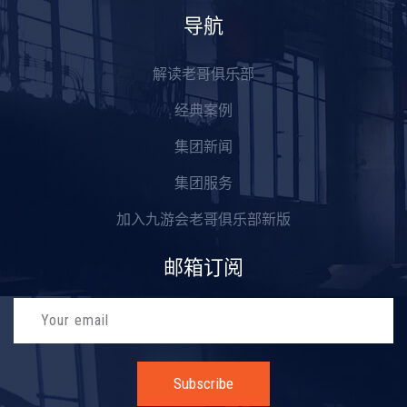
导航
解读老哥俱乐部
经典案例
集团新闻
集团服务
加入九游会老哥俱乐部新版
邮箱订阅
Subscribe