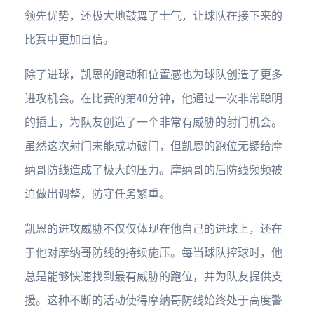
领先优势，还极大地鼓舞了士气，让球队在接下来的
比赛中更加自信。
除了进球，凯恩的跑动和位置感也为球队创造了更多
进攻机会。在比赛的第40分钟，他通过一次非常聪明
的插上，为队友创造了一个非常有威胁的射门机会。
虽然这次射门未能成功破门，但凯恩的跑位无疑给摩
纳哥防线造成了极大的压力。摩纳哥的后防线频频被
迫做出调整，防守任务繁重。
凯恩的进攻威胁不仅仅体现在他自己的进球上，还在
于他对摩纳哥防线的持续施压。每当球队控球时，他
总是能够快速找到最有威胁的跑位，并为队友提供支
援。这种不断的活动使得摩纳哥防线始终处于高度警