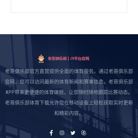
老哥俱乐部官方直营提供全面的体育服务。通过老哥俱乐部
官网，您可以访问最新的体育新闻和赛事信息。老哥俱乐部
APP带来更便捷的体育体验，让您随时随地跟踪比赛动态。
老哥俱乐部体育下载允许您在移动设备上轻松获取实时更新
和精彩内容。