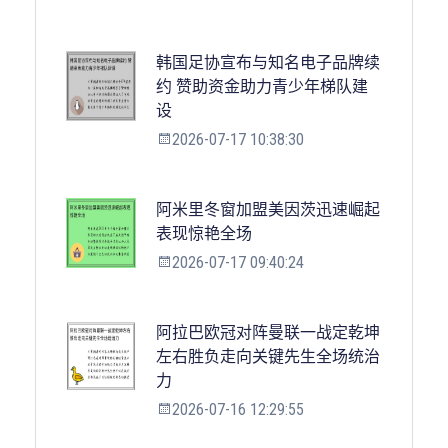
韩国足协宣布与知名电子品牌续
约 赞助资金助力青少年梯队建
设
2026-07-17 10:38:30
阿米里冬窗加盟美因茨迅速崛起
表现惊艳全场
2026-07-17 09:40:24
阿拉巴欧冠对阵曼联一战定乾坤
左右胜负走向关键先生全场统治
力
2026-07-16 12:29:55