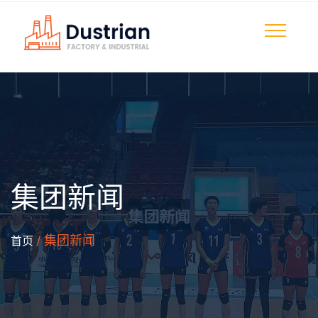
集团新闻
/ 集团新闻
首页