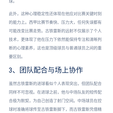
球。
此外，这种心理稳定性还体现在他应对比赛关键时刻
的能力上。西甲比赛节奏快、压力大，任何失误都有
可能改变比赛走势。古铁雷斯的远射不仅展示了个人
技术，更体现了他在压力下依然能保持专注和清晰判
断的心理素养，这也是顶级球员与普通球员之间的重
要区别。
3、团队配合与场上协作
虽然古铁雷斯的进球看似个人表现突出，但团队配合
同样不可忽视。在进球之前，他与中场队友的短传配
合极为默契，为自己创造了射门空间。中场球员在控
球时准确将球传至古铁雷斯脚下，而古铁雷斯凭借精