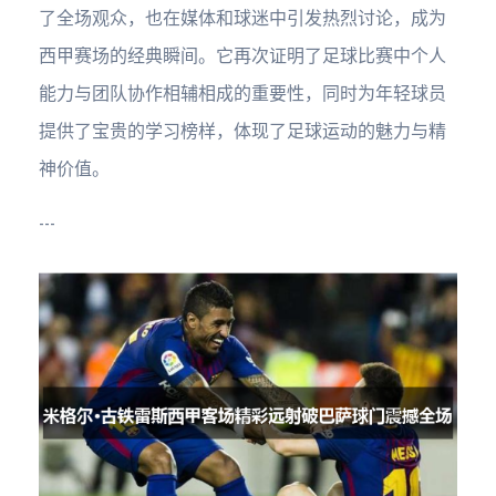
了全场观众，也在媒体和球迷中引发热烈讨论，成为
西甲赛场的经典瞬间。它再次证明了足球比赛中个人
能力与团队协作相辅相成的重要性，同时为年轻球员
提供了宝贵的学习榜样，体现了足球运动的魅力与精
神价值。
---