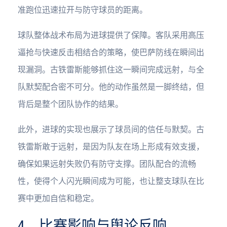
准跑位迅速拉开与防守球员的距离。
球队整体战术布局为进球提供了保障。客队采用高压
逼抢与快速反击相结合的策略，使巴萨防线在瞬间出
现漏洞。古铁雷斯能够抓住这一瞬间完成远射，与全
队默契配合密不可分。他的动作虽然是一脚终结，但
背后是整个团队协作的结果。
此外，进球的实现也展示了球员间的信任与默契。古
铁雷斯敢于远射，是因为队友在场上形成有效支援，
确保如果远射失败仍有防守支撑。团队配合的流畅
性，使得个人闪光瞬间成为可能，也让整支球队在比
赛中更加自信和稳定。
4、比赛影响与舆论反响