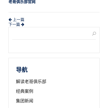
老哥俱乐部官网
上一篇
下一篇
导航
解读老哥俱乐部
经典案例
集团新闻