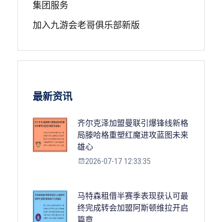
集团服务
加入九游会老哥俱乐部新版
最新资讯
齐尔克泽加盟曼联引爆锋线新格
局滕哈格重塑红魔进攻蓝图未来
雄心
2026-07-17 12:33:35
马特森租借半赛季表现获认可最
终完成转会加盟阿斯顿维拉开启
篇章