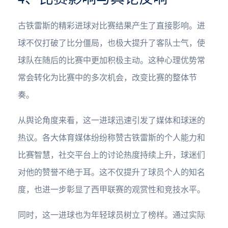
古铁雷斯的精彩进球对比赛结果产生了直接影响。进
球不仅打破了比分僵局，也极大提升了客队士气，使
球队在随后的比赛中更加积极主动。这种心理优势常
常会转化为比赛中的多次机会，改变比赛的整体节
奏。
从舆论角度来看，这一进球迅速引发了媒体和球迷的
热议。各大体育媒体纷纷称赞古铁雷斯的个人能力和
比赛智慧，社交平台上的讨论热度持续上升，球迷们
对他的赞誉不绝于耳。这不仅提升了球员个人的知名
度，也进一步彰显了西甲联赛的观赏性和竞技水平。
同时，这一进球也为年轻球员树立了榜样。通过实际