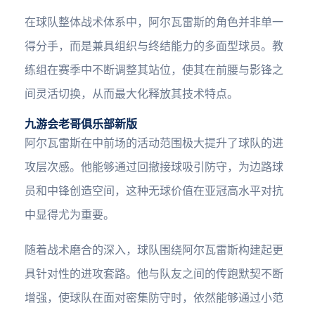
在球队整体战术体系中，阿尔瓦雷斯的角色并非单一
得分手，而是兼具组织与终结能力的多面型球员。教
练组在赛季中不断调整其站位，使其在前腰与影锋之
间灵活切换，从而最大化释放其技术特点。
九游会老哥俱乐部新版
阿尔瓦雷斯在中前场的活动范围极大提升了球队的进
攻层次感。他能够通过回撤接球吸引防守，为边路球
员和中锋创造空间，这种无球价值在亚冠高水平对抗
中显得尤为重要。
随着战术磨合的深入，球队围绕阿尔瓦雷斯构建起更
具针对性的进攻套路。他与队友之间的传跑默契不断
增强，使球队在面对密集防守时，依然能够通过小范