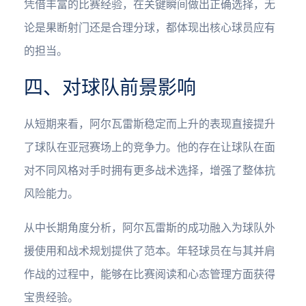
凭借丰富的比赛经验，在关键瞬间做出正确选择，无
论是果断射门还是合理分球，都体现出核心球员应有
的担当。
四、对球队前景影响
从短期来看，阿尔瓦雷斯稳定而上升的表现直接提升
了球队在亚冠赛场上的竞争力。他的存在让球队在面
对不同风格对手时拥有更多战术选择，增强了整体抗
风险能力。
从中长期角度分析，阿尔瓦雷斯的成功融入为球队外
援使用和战术规划提供了范本。年轻球员在与其并肩
作战的过程中，能够在比赛阅读和心态管理方面获得
宝贵经验。