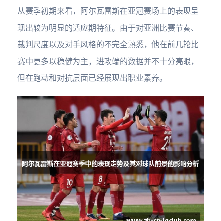
从赛季初期来看，阿尔瓦雷斯在亚冠赛场上的表现呈
现出较为明显的适应期特征。由于对亚洲比赛节奏、
裁判尺度以及对手风格的不完全熟悉，他在前几轮比
赛中更多以稳健为主，进攻端的数据并不十分亮眼，
但在跑动和对抗层面已经展现出职业素养。