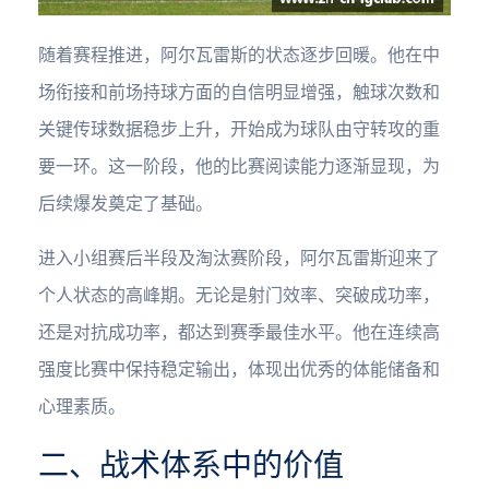
随着赛程推进，阿尔瓦雷斯的状态逐步回暖。他在中
场衔接和前场持球方面的自信明显增强，触球次数和
关键传球数据稳步上升，开始成为球队由守转攻的重
要一环。这一阶段，他的比赛阅读能力逐渐显现，为
后续爆发奠定了基础。
进入小组赛后半段及淘汰赛阶段，阿尔瓦雷斯迎来了
个人状态的高峰期。无论是射门效率、突破成功率，
还是对抗成功率，都达到赛季最佳水平。他在连续高
强度比赛中保持稳定输出，体现出优秀的体能储备和
心理素质。
二、战术体系中的价值