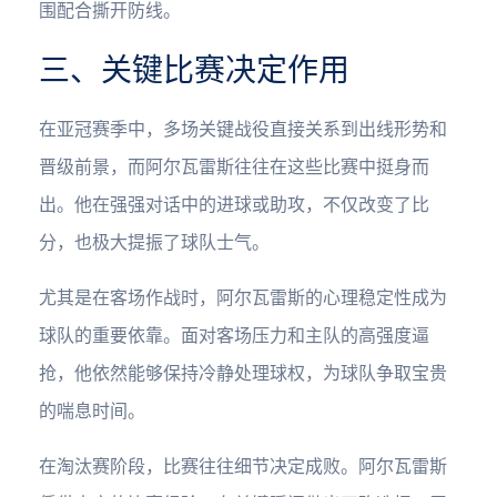
围配合撕开防线。
三、关键比赛决定作用
在亚冠赛季中，多场关键战役直接关系到出线形势和
晋级前景，而阿尔瓦雷斯往往在这些比赛中挺身而
出。他在强强对话中的进球或助攻，不仅改变了比
分，也极大提振了球队士气。
尤其是在客场作战时，阿尔瓦雷斯的心理稳定性成为
球队的重要依靠。面对客场压力和主队的高强度逼
抢，他依然能够保持冷静处理球权，为球队争取宝贵
的喘息时间。
在淘汰赛阶段，比赛往往细节决定成败。阿尔瓦雷斯