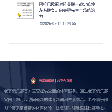
阿拉巴欧冠对阵曼联一战定乾坤
左右胜负走向关键先生全场统治
力
2026-07-16 12:29:55
老哥俱乐部官方直营提供全面的体育服务。通过老哥俱乐部
官网，您可以访问最新的体育新闻和赛事信息。老哥俱乐部
APP带来更便捷的体育体验，让您随时随地跟踪比赛动态。