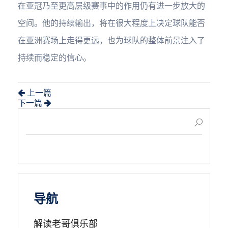
在亚冠乃至更高层级赛事中的作用仍有进一步放大的
空间。他的持续输出，将在很大程度上决定球队能否
在亚洲赛场上走得更远，也为球队的整体前景注入了
持续而稳定的信心。
上一篇
下一篇
导航
解读老哥俱乐部