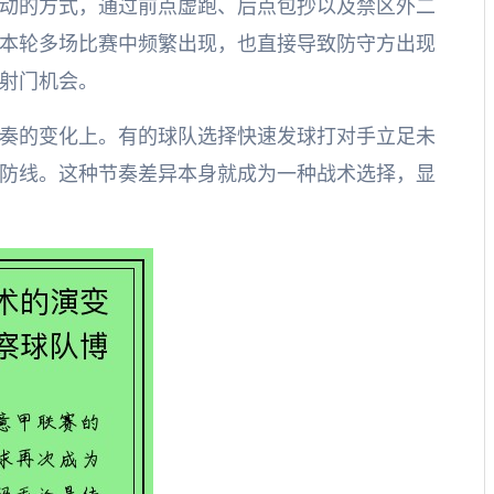
动的方式，通过前点虚跑、后点包抄以及禁区外二
本轮多场比赛中频繁出现，也直接导致防守方出现
射门机会。
奏的变化上。有的球队选择快速发球打对手立足未
防线。这种节奏差异本身就成为一种战术选择，显