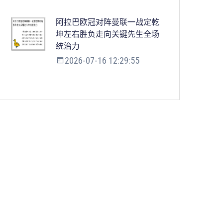
阿拉巴欧冠对阵曼联一战定乾
坤左右胜负走向关键先生全场
统治力
2026-07-16 12:29:55