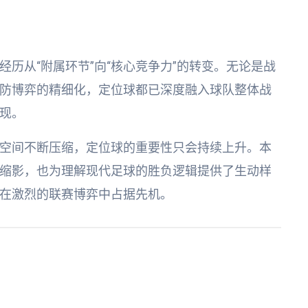
历从“附属环节”向“核心竞争力”的转变。无论是战
防博弈的精细化，定位球都已深度融入球队整体战
现。
空间不断压缩，定位球的重要性只会持续上升。本
缩影，也为理解现代足球的胜负逻辑提供了生动样
在激烈的联赛博弈中占据先机。