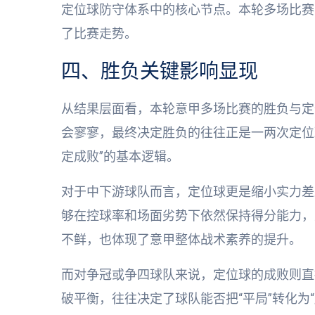
定位球防守体系中的核心节点。本轮多场比赛
了比赛走势。
四、胜负关键影响显现
从结果层面看，本轮意甲多场比赛的胜负与定
会寥寥，最终决定胜负的往往正是一两次定位
定成败”的基本逻辑。
对于中下游球队而言，定位球更是缩小实力差
够在控球率和场面劣势下依然保持得分能力，
不鲜，也体现了意甲整体战术素养的提升。
而对争冠或争四球队来说，定位球的成败则直
破平衡，往往决定了球队能否把“平局”转化为