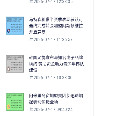
2026-07-17 12:33:35
马特森租借半赛季表现获认可
最终完成转会加盟阿斯顿维拉
开启篇章
2026-07-17 11:36:57
韩国足协宣布与知名电子品牌
续约 赞助资金助力青少年梯队
建设
2026-07-17 10:38:30
阿米里冬窗加盟美因茨迅速崛
起表现惊艳全场
2026-07-17 09:40:24