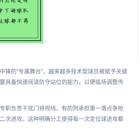
中锋的“专属舞台”，越来越多技术型球员被赋予关键
要具备快速阅读防守站位的能力，以便临场调整传
专职负责干扰门将视线，有的则承担第一落点争抢
二次进攻。这种明确分工使得每一次定位球进攻都