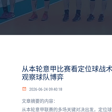
从本轮意甲比赛看定位球战
观察球队博弈
2026-06-24 09:40:18
文章摘要的内容：
从本轮意甲联赛的多场关键对决出发，定位球