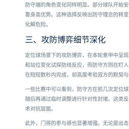
防守端的角色变化同样明显。部分球队开始安
靠身高优势。这种选择反映出防守理念的转变
化解危险。
三、攻防博弈细节深化
定位球场景下的攻防博弈，在本轮意甲中呈现
和站位变化试探防线反应，而防守方则在盯人
在短短数秒内完成，却高度考验双方的默契与
一些比赛中可以看到，防守方在前几次定位球
随后再通过临时调整进行针对性封堵。这类反
术对抗层面。
此外，门将的参与感也显著增强。无论是出击