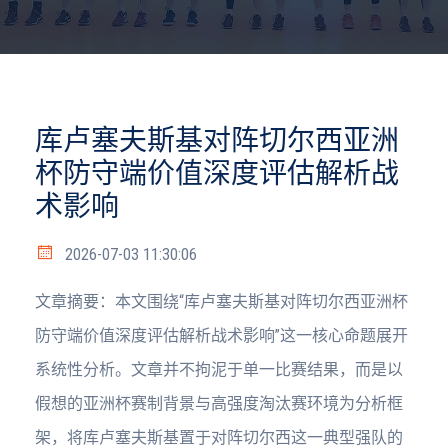
库卢塞夫斯基对阵切尔西亚洲
杯防守端价值深度评估解析战
术影响
2026-07-03 11:30:06
文章摘要：本文围绕“库卢塞夫斯基对阵切尔西亚洲杯
防守端价值深度评估解析战术影响”这一核心命题展开
系统性分析。文章并不拘泥于单一比赛结果，而是以
假想的亚洲杯赛制背景与高强度淘汰赛环境为分析框
架，将库卢塞夫斯基置于对阵切尔西这一典型强队的