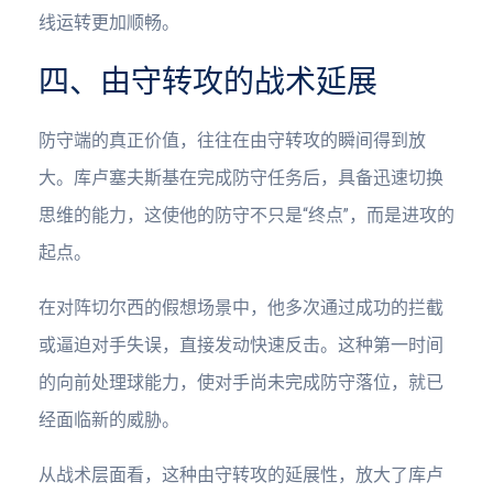
线运转更加顺畅。
四、由守转攻的战术延展
防守端的真正价值，往往在由守转攻的瞬间得到放
大。库卢塞夫斯基在完成防守任务后，具备迅速切换
思维的能力，这使他的防守不只是“终点”，而是进攻的
起点。
在对阵切尔西的假想场景中，他多次通过成功的拦截
或逼迫对手失误，直接发动快速反击。这种第一时间
的向前处理球能力，使对手尚未完成防守落位，就已
经面临新的威胁。
从战术层面看，这种由守转攻的延展性，放大了库卢