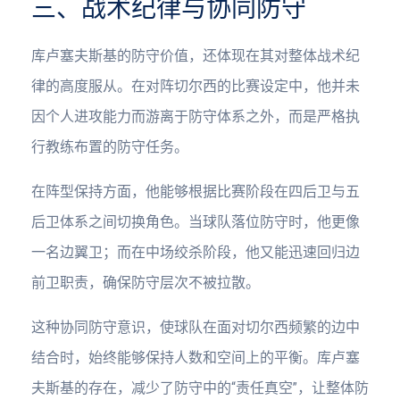
三、战术纪律与协同防守
库卢塞夫斯基的防守价值，还体现在其对整体战术纪
律的高度服从。在对阵切尔西的比赛设定中，他并未
因个人进攻能力而游离于防守体系之外，而是严格执
行教练布置的防守任务。
在阵型保持方面，他能够根据比赛阶段在四后卫与五
后卫体系之间切换角色。当球队落位防守时，他更像
一名边翼卫；而在中场绞杀阶段，他又能迅速回归边
前卫职责，确保防守层次不被拉散。
这种协同防守意识，使球队在面对切尔西频繁的边中
结合时，始终能够保持人数和空间上的平衡。库卢塞
夫斯基的存在，减少了防守中的“责任真空”，让整体防