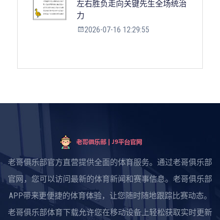
左右胜负走向关键先生全场统治
力
2026-07-16 12:29:55
老哥俱乐部官方直营提供全面的体育服务。通过老哥俱乐部
官网，您可以访问最新的体育新闻和赛事信息。老哥俱乐部
APP带来更便捷的体育体验，让您随时随地跟踪比赛动态。
老哥俱乐部体育下载允许您在移动设备上轻松获取实时更新