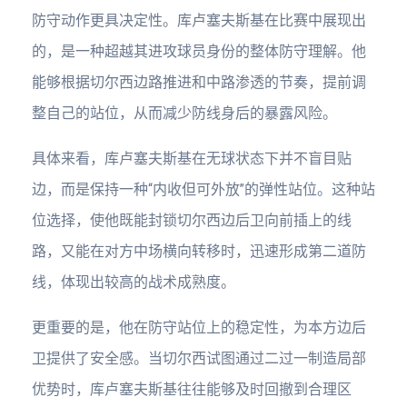
防守动作更具决定性。库卢塞夫斯基在比赛中展现出
的，是一种超越其进攻球员身份的整体防守理解。他
能够根据切尔西边路推进和中路渗透的节奏，提前调
整自己的站位，从而减少防线身后的暴露风险。
具体来看，库卢塞夫斯基在无球状态下并不盲目贴
边，而是保持一种“内收但可外放”的弹性站位。这种站
位选择，使他既能封锁切尔西边后卫向前插上的线
路，又能在对方中场横向转移时，迅速形成第二道防
线，体现出较高的战术成熟度。
更重要的是，他在防守站位上的稳定性，为本方边后
卫提供了安全感。当切尔西试图通过二过一制造局部
优势时，库卢塞夫斯基往往能够及时回撤到合理区