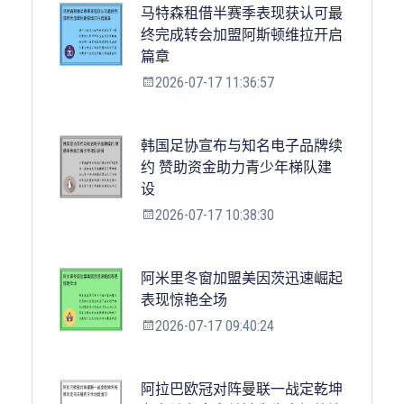
马特森租借半赛季表现获认可最
终完成转会加盟阿斯顿维拉开启
篇章
2026-07-17 11:36:57
韩国足协宣布与知名电子品牌续
约 赞助资金助力青少年梯队建
设
2026-07-17 10:38:30
阿米里冬窗加盟美因茨迅速崛起
表现惊艳全场
2026-07-17 09:40:24
阿拉巴欧冠对阵曼联一战定乾坤