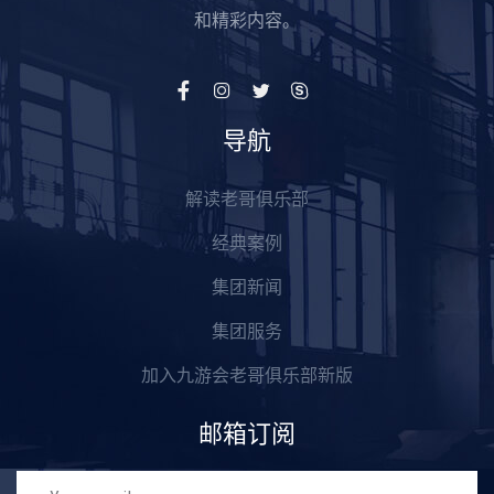
和精彩内容。
导航
解读老哥俱乐部
经典案例
集团新闻
集团服务
加入九游会老哥俱乐部新版
邮箱订阅