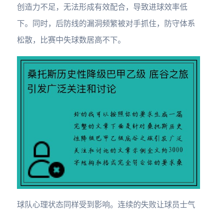
创造力不足，无法形成有效配合，导致进球效率低
下。同时，后防线的漏洞频繁被对手抓住，防守体系
松散，比赛中失球数居高不下。
球队心理状态同样受到影响。连续的失败让球员士气