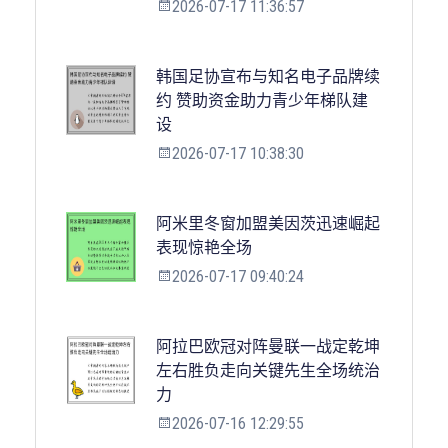
2026-07-17 11:36:57
韩国足协宣布与知名电子品牌续
约 赞助资金助力青少年梯队建
设
2026-07-17 10:38:30
阿米里冬窗加盟美因茨迅速崛起
表现惊艳全场
2026-07-17 09:40:24
阿拉巴欧冠对阵曼联一战定乾坤
左右胜负走向关键先生全场统治
力
2026-07-16 12:29:55