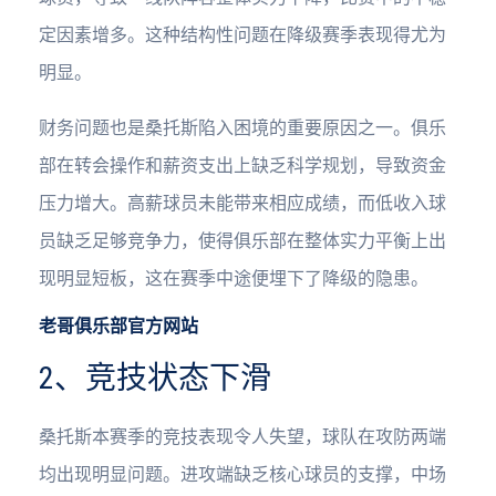
定因素增多。这种结构性问题在降级赛季表现得尤为
明显。
财务问题也是桑托斯陷入困境的重要原因之一。俱乐
部在转会操作和薪资支出上缺乏科学规划，导致资金
压力增大。高薪球员未能带来相应成绩，而低收入球
员缺乏足够竞争力，使得俱乐部在整体实力平衡上出
现明显短板，这在赛季中途便埋下了降级的隐患。
老哥俱乐部官方网站
2、竞技状态下滑
桑托斯本赛季的竞技表现令人失望，球队在攻防两端
均出现明显问题。进攻端缺乏核心球员的支撑，中场