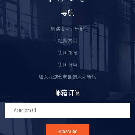
导航
解读老哥俱乐部
经典案例
集团新闻
集团服务
加入九游会老哥俱乐部新版
邮箱订阅
Subscribe