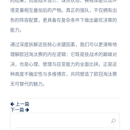
的结果，而是战术设计、球员状态、赛程体能以及环
境变量相互叠加后的产物。真正的强队，不仅拥有出
色的阵容配置，更具备在复杂条件下做出最优决策的
能力。
通过深度拆解这些核心关键因素，我们可以更清晰地
理解欧冠淘汰赛的内在逻辑：它既是技战术的巅峰对
决，也是心理、管理与应变能力的全面比拼。正是这
种高度不确定性与多维博弈，共同塑造了欧冠淘汰赛
无可替代的魅力。
上一篇
下一篇