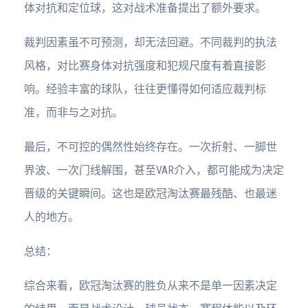
体对抗和定位球，这对战术准备提出了额外要求。
裁判因素虽不可预测，却无法回避。不同裁判的执法
风格，对比赛身体对抗强度和犯规尺度有着直接影
响。经验丰富的球队，往往更懂得如何适应裁判标
准，而非与之对抗。
最后，不可控的偶然性始终存在。一次折射、一脚世
界波、一次门线解围，甚至VAR介入，都可能成为决定
晋级的关键瞬间。这也是欧冠淘汰赛最残酷、也最迷
人的地方。
总结：
综合来看，欧冠淘汰赛的胜负从来不是单一因素决定