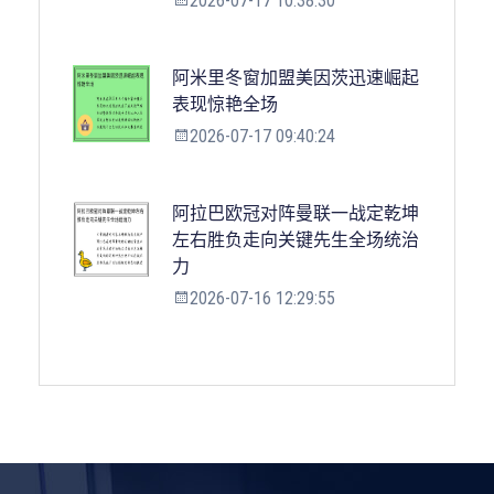
2026-07-17 10:38:30
阿米里冬窗加盟美因茨迅速崛起
表现惊艳全场
2026-07-17 09:40:24
阿拉巴欧冠对阵曼联一战定乾坤
左右胜负走向关键先生全场统治
力
2026-07-16 12:29:55