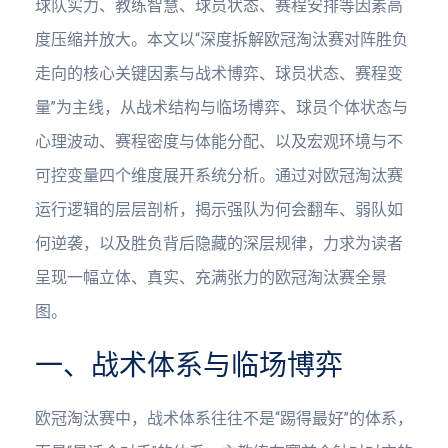
球队实力、教练智慧、球员状态、赛程安排等因素高
度压缩并放大。本文以“深度拆解欧冠淘汰赛对阵胜负
走向的核心关键因素与战术博弈、球员状态、赛程变
量”为主线，从战术结构与临场博弈、球员个体状态与
心理波动、赛程密度与体能分配、以及宏观环境与不
可控变量四个维度展开系统分析。通过对欧冠淘汰赛
运行逻辑的层层剖析，揭示强队为何会翻车、弱队如
何逆袭，以及胜负背后隐藏的深层规律，力求为读者
呈现一幅立体、真实、充满张力的欧冠淘汰赛全景
图。
一、战术体系与临场博弈
欧冠淘汰赛中，战术体系往往不是“踢得最好”的体系，