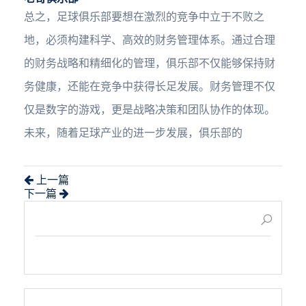
总之，足球俱乐部要想在激烈的竞争中立于不败之
地，必须构建科学、高效的财务管理体系。通过合理
的财务战略和精细化的管理，俱乐部不仅能够保持财
务健康，还能在竞争中获得长足发展。财务管理不仅
仅是数字的游戏，更是战略决策和团队协作的体现。
未来，随着足球产业的进一步发展，俱乐部的
上一篇
下一篇