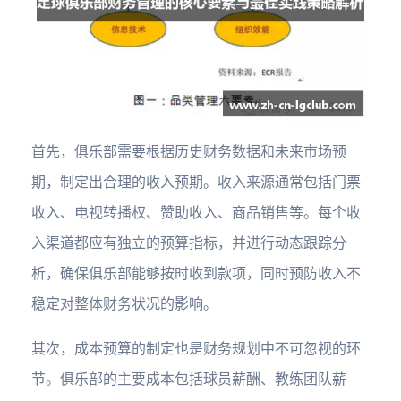
首先，俱乐部需要根据历史财务数据和未来市场预
期，制定出合理的收入预期。收入来源通常包括门票
收入、电视转播权、赞助收入、商品销售等。每个收
入渠道都应有独立的预算指标，并进行动态跟踪分
析，确保俱乐部能够按时收到款项，同时预防收入不
稳定对整体财务状况的影响。
其次，成本预算的制定也是财务规划中不可忽视的环
节。俱乐部的主要成本包括球员薪酬、教练团队薪