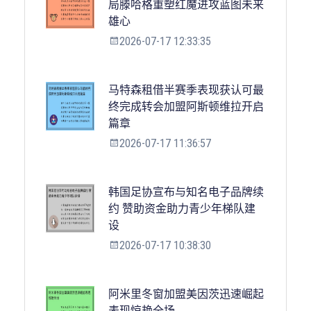
局滕哈格重塑红魔进攻蓝图未来
雄心
2026-07-17 12:33:35
马特森租借半赛季表现获认可最
终完成转会加盟阿斯顿维拉开启
篇章
2026-07-17 11:36:57
韩国足协宣布与知名电子品牌续
约 赞助资金助力青少年梯队建
设
2026-07-17 10:38:30
阿米里冬窗加盟美因茨迅速崛起
表现惊艳全场