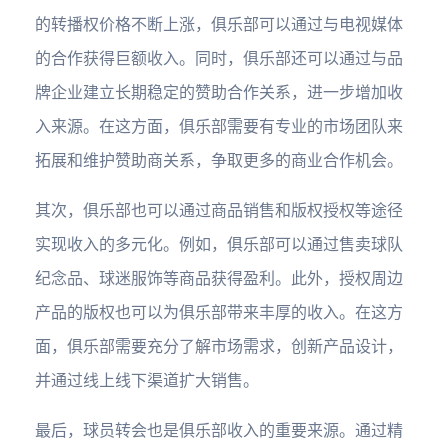
的转播权价格不断上涨，俱乐部可以通过与电视媒体
的合作获得巨额收入。同时，俱乐部还可以通过与品
牌企业建立长期稳定的赞助合作关系，进一步增加收
入来源。在这方面，俱乐部需要有专业的市场团队来
拓展和维护赞助商关系，争取更多的商业合作机会。
其次，俱乐部也可以通过商品销售和版权授权等途径
实现收入的多元化。例如，俱乐部可以通过售卖球队
纪念品、球迷服饰等商品获得盈利。此外，授权周边
产品的版权也可以为俱乐部带来丰厚的收入。在这方
面，俱乐部需要充分了解市场需求，创新产品设计，
并通过线上线下渠道扩大销售。
最后，球员转会也是俱乐部收入的重要来源。通过精