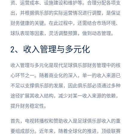
资、运营成本、设施建设和维护等。合理分配各项支
出，并根据俱乐部的实际运营情况进行调整，是保证
财务健康的关键。在此过程中，还需结合市场环境、
球队表现等因素，灵活调整预算，做到动态管理。
2、收入管理与多元化
收入管理与多元化是现代足球俱乐部财务管理中的核
心环节之一。随着商业化的深入，单一的收入来源已
不足以支撑俱乐部的发展，因此俱乐部必须通过多种
途径扩展其收入结构，减少对某一收入来源的依赖，
提升财务稳定性。
首先，电视转播权和赞助收入是足球俱乐部收入的重
要组成部分。近年来，随着全球化的推进，顶级联赛