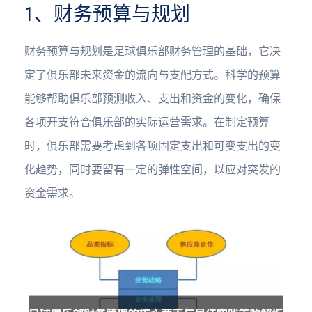
1、财务预算与规划
财务预算与规划是足球俱乐部财务管理的基础，它决
定了俱乐部未来资金的流向与支配方式。科学的预算
能够帮助俱乐部预测收入、支出和资金的变化，确保
各项开支符合俱乐部的实际运营需求。在制定预算
时，俱乐部需要考虑到各项固定支出和可变支出的变
化趋势，同时要留有一定的弹性空间，以应对突发的
资金需求。