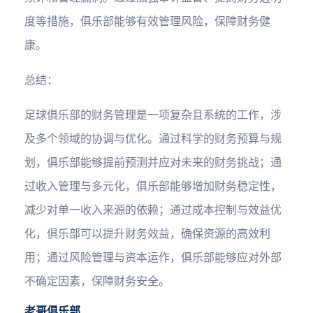
度等措施，俱乐部能够有效管理风险，保障财务健
康。
总结：
足球俱乐部的财务管理是一项复杂且系统的工作，涉
及多个领域的协调与优化。通过科学的财务预算与规
划，俱乐部能够提前预测并应对未来的财务挑战；通
过收入管理与多元化，俱乐部能够增加财务稳定性，
减少对单一收入来源的依赖；通过成本控制与效益优
化，俱乐部可以提升财务效益，确保资源的高效利
用；通过风险管理与资本运作，俱乐部能够应对外部
不确定因素，保障财务安全。
老哥俱乐部