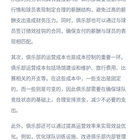
行情和球员表现制定合理的薪酬结构，避免过高的薪
酬支出造成财务压力。同时，俱乐部也可以通过与球
员签订绩效挂钩的合同，确保支付的薪酬与球员的表
现相匹配。
其次，俱乐部的运营成本也是成本控制的重要一环。
俱乐部运营成本包括场馆建设和维护、旅行费用、比
赛相关的开支等。在这些成本中，一些支出是固定
的，而一些则是可变的，因此俱乐部需要在确保球队
竞技状态的基础上，合理安排资金，减少不必要的支
出。
此外，俱乐部还可以通过提高运营效率来实现效益优
化。例如，优化球队训练设施、改进俱乐部内部管理