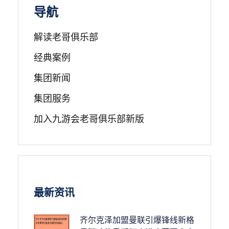
导航
解读老哥俱乐部
经典案例
集团新闻
集团服务
加入九游会老哥俱乐部新版
最新资讯
齐尔克泽加盟曼联引爆锋线新格