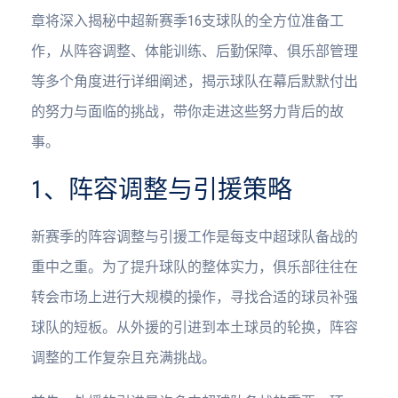
章将深入揭秘中超新赛季16支球队的全方位准备工
作，从阵容调整、体能训练、后勤保障、俱乐部管理
等多个角度进行详细阐述，揭示球队在幕后默默付出
的努力与面临的挑战，带你走进这些努力背后的故
事。
1、阵容调整与引援策略
新赛季的阵容调整与引援工作是每支中超球队备战的
重中之重。为了提升球队的整体实力，俱乐部往往在
转会市场上进行大规模的操作，寻找合适的球员补强
球队的短板。从外援的引进到本土球员的轮换，阵容
调整的工作复杂且充满挑战。