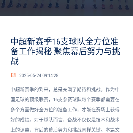
中超新赛季16支球队全方位准
备工作揭秘 聚焦幕后努力与挑
战
2025-05-24 09:14:28
中超新赛季的到来，总是充满了期待和挑战。作为中
国足球的顶级联赛，16支参赛球队每个赛季都需要在
多个方面做好全方位的准备工作，才能在赛场上获得
好的成绩。对于球队而言，备战不仅仅是技术和战术
上的调整，背后的幕后努力和挑战同样关键。本篇文