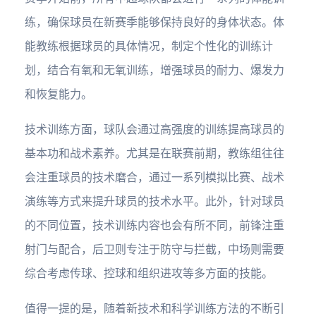
练，确保球员在新赛季能够保持良好的身体状态。体
能教练根据球员的具体情况，制定个性化的训练计
划，结合有氧和无氧训练，增强球员的耐力、爆发力
和恢复能力。
技术训练方面，球队会通过高强度的训练提高球员的
基本功和战术素养。尤其是在联赛前期，教练组往往
会注重球员的技术磨合，通过一系列模拟比赛、战术
演练等方式来提升球员的技术水平。此外，针对球员
的不同位置，技术训练内容也会有所不同，前锋注重
射门与配合，后卫则专注于防守与拦截，中场则需要
综合考虑传球、控球和组织进攻等多方面的技能。
值得一提的是，随着新技术和科学训练方法的不断引