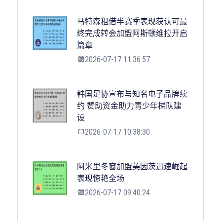
马特森租借半赛季表现获认可最
终完成转会加盟阿斯顿维拉开启
篇章
2026-07-17 11:36:57
韩国足协宣布与知名电子品牌续
约 赞助资金助力青少年梯队建
设
2026-07-17 10:38:30
阿米里冬窗加盟美因茨迅速崛起
表现惊艳全场
2026-07-17 09:40:24