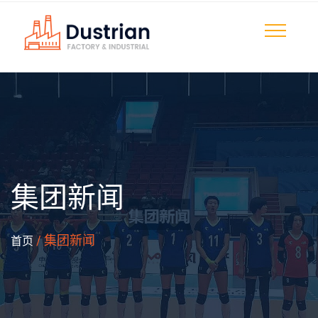
集团新闻
/ 集团新闻
首页