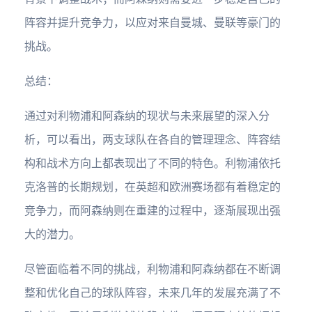
阵容并提升竞争力，以应对来自曼城、曼联等豪门的
挑战。
总结：
通过对利物浦和阿森纳的现状与未来展望的深入分
析，可以看出，两支球队在各自的管理理念、阵容结
构和战术方向上都表现出了不同的特色。利物浦依托
克洛普的长期规划，在英超和欧洲赛场都有着稳定的
竞争力，而阿森纳则在重建的过程中，逐渐展现出强
大的潜力。
尽管面临着不同的挑战，利物浦和阿森纳都在不断调
整和优化自己的球队阵容，未来几年的发展充满了不