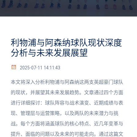
利物浦与阿森纳球队现状深度
分析与未来发展展望
2025-07-11 14:11:43
本文将深入分析利物浦与阿森纳这两支英超豪门球队
的现状，并展望其未来发展趋势。文章通过四个方面
进行详细探讨：球队阵容与战术演变、近期成绩与表
现、管理层与运营策略，以及两队的未来潜力与挑
战。每个方面将涵盖球队的核心特点、近几年变革与
提升、面临的问题以及未来的可能走向。通过这篇文