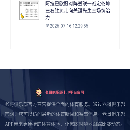
阿拉巴欧冠对阵曼联一战定乾坤
左右胜负走向关键先生全场统治
力
2026-07-16 12:29:55
老哥俱乐部官方直营提供全面的体育服务。通过老哥俱乐部
官网，您可以访问最新的体育新闻和赛事信息。老哥俱乐部
APP带来更便捷的体育体验，让您随时随地跟踪比赛动态。