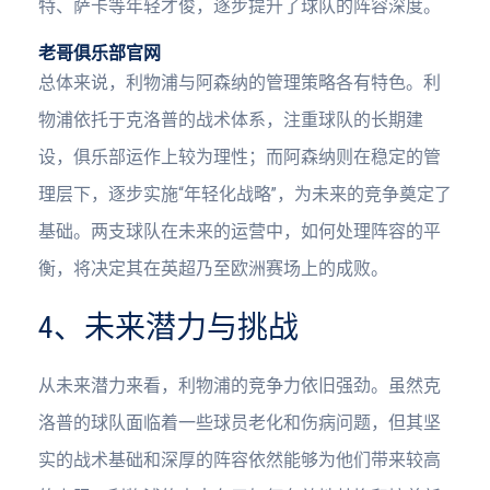
特、萨卡等年轻才俊，逐步提升了球队的阵容深度。
老哥俱乐部官网
总体来说，利物浦与阿森纳的管理策略各有特色。利
物浦依托于克洛普的战术体系，注重球队的长期建
设，俱乐部运作上较为理性；而阿森纳则在稳定的管
理层下，逐步实施“年轻化战略”，为未来的竞争奠定了
基础。两支球队在未来的运营中，如何处理阵容的平
衡，将决定其在英超乃至欧洲赛场上的成败。
4、未来潜力与挑战
从未来潜力来看，利物浦的竞争力依旧强劲。虽然克
洛普的球队面临着一些球员老化和伤病问题，但其坚
实的战术基础和深厚的阵容依然能够为他们带来较高