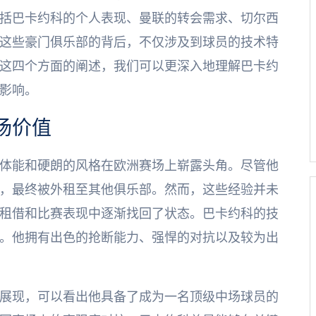
括巴卡约科的个人表现、曼联的转会需求、切尔西
这些豪门俱乐部的背后，不仅涉及到球员的技术特
这四个方面的阐述，我们可以更深入地理解巴卡约
影响。
场价值
体能和硬朗的风格在欧洲赛场上崭露头角。尽管他
，最终被外租至其他俱乐部。然而，这些经验并未
租借和比赛表现中逐渐找回了状态。巴卡约科的技
。他拥有出色的抢断能力、强悍的对抗以及较为出
展现，可以看出他具备了成为一名顶级中场球员的