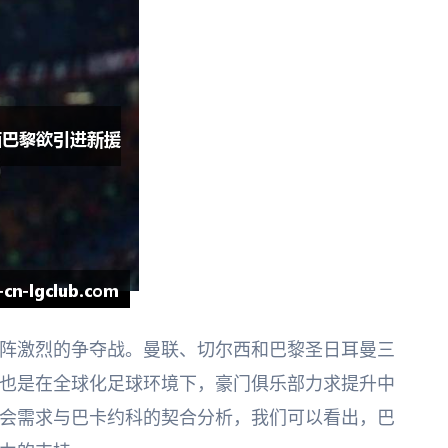
阵激烈的争夺战。曼联、切尔西和巴黎圣日耳曼三
也是在全球化足球环境下，豪门俱乐部力求提升中
会需求与巴卡约科的契合分析，我们可以看出，巴