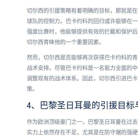
切尔西的引援策略有着明确的目标，那就是在
球队的控制力。巴卡约科的回归或许能够在一
强度比赛时，他能够提供有效的拦截和保护后
切尔西青睐他的一个重要因素。
然而，切尔西是否能够再次获得巴卡约科的青
战术安排。尽管巴卡约科是一名能力全面的中
调整现有的战术体系。因此，切尔西引进巴卡
策。
4、巴黎圣日耳曼的引援目标
作为欧洲顶级豪门之一，巴黎圣日耳曼在过去
实力上依然存在不足，尤其是在防守端的强硬