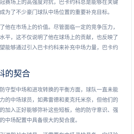
冠赛场上的高强度对抗，巴卡约科总是能够在关键
成为了不少豪门球队中场位置的重要补充目标。
了他在市场上的价值。尽管面临一定的竞争压力，
水平，这不仅说明了他在球场上的贡献，也反映了
望能够通过引入巴卡约科来补充中场力量，巴卡约
科的契合
防守型中场和进攻转换的平衡方面，球队一直未能
力的中场球员，如弗雷德和麦克托米奈，但他们的
的加入正好能够弥补这些短板，他的防守意识、强
的中场配置中具备很大的契合度。