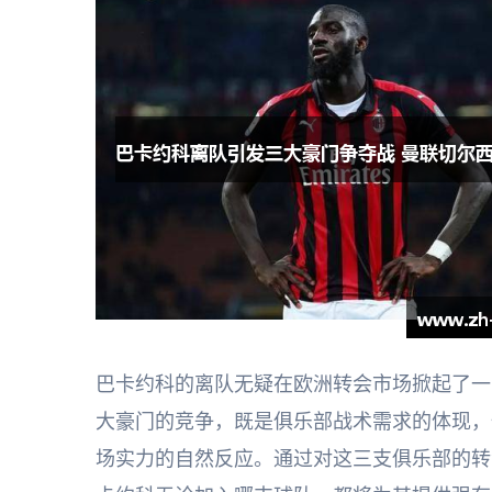
巴卡约科的离队无疑在欧洲转会市场掀起了一
大豪门的竞争，既是俱乐部战术需求的体现，
场实力的自然反应。通过对这三支俱乐部的转