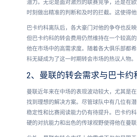
潜力。无论是面对激烈的联赛竞争，还是在欧
时刻做出精准的判断和及时的拦截。这使得他
巴卡约科离队后，各大豪门对他的争夺也反映
但巴卡约科的转会费用仍然维持在一个较高的
他在市场中的高需求度。随着各大俱乐部都希
科无疑成为了这一时期转会市场的热议人物。
2、曼联的转会需求与巴卡约
曼联近年来在中场的表现波动较大，尤其是在
找到理想的解决方案。尽管球队中有几位有潜
稳定性和比赛阅读能力仍有待提升。巴卡约科
硬的对抗能力和出色的传球视野使得他在曼联