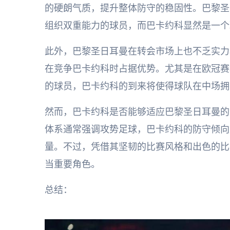
的硬朗气质，提升整体防守的稳固性。巴黎圣
组织双重能力的球员，而巴卡约科显然是一个
此外，巴黎圣日耳曼在转会市场上也不乏实力
在竞争巴卡约科时占据优势。尤其是在欧冠赛
的球员，巴卡约科的到来将使得球队在中场拥
然而，巴卡约科是否能够适应巴黎圣日耳曼的
体系通常强调攻势足球，巴卡约科的防守倾向
量。不过，凭借其坚韧的比赛风格和出色的比
当重要角色。
总结：