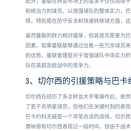
此外，曼联在转会市场上的需求不仅仅局限于
和统治力的球员，以增强球队的整体实力。巴
择，特别是在防守反击和快速转移球方面，这
虽然曼联的财力相对雄厚，但其是否愿意为巴
因素。如果曼联能够通过出售一些冗余球员来
的优势。曼联管理层对于增强球队中场实力的
队在英超及欧战中的竞争力。
3、切尔西的引援策略与巴卡
切尔西在经历了多次转会大手笔操作后，依然
了若干名明星球员，但他们在关键时刻的表现
巴卡约科无疑是一个非常合适的选择。切尔西
摩纳哥和切尔西表现过一段时间，但由于战术