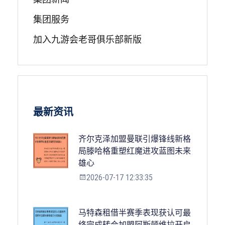
集团服务
加入九游会老哥俱乐部新版
最新资讯
齐尔克泽加盟曼联引爆锋线新格
局滕哈格重塑红魔进攻蓝图未来
雄心
2026-07-17 12:33:35
马特森租借半赛季表现获认可最
终完成转会加盟阿斯顿维拉开启