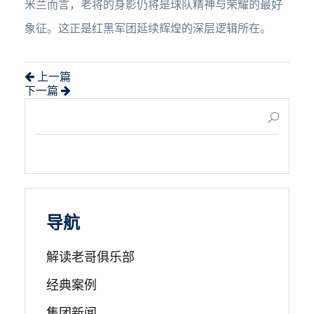
米兰而言，老将的身影仍将是球队精神与荣耀的最好
象征。这正是红黑军团延续辉煌的深层逻辑所在。
上一篇
下一篇
导航
解读老哥俱乐部
经典案例
集团新闻