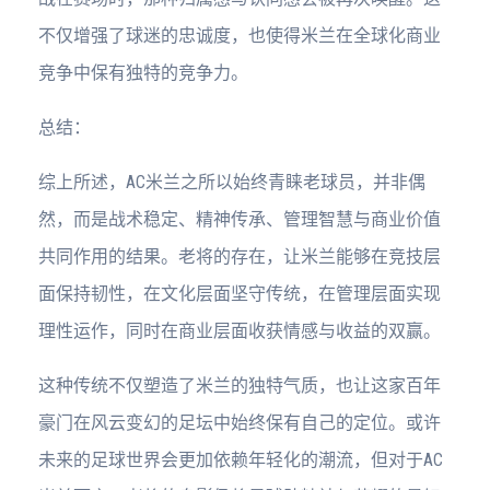
不仅增强了球迷的忠诚度，也使得米兰在全球化商业
竞争中保有独特的竞争力。
总结：
综上所述，AC米兰之所以始终青睐老球员，并非偶
然，而是战术稳定、精神传承、管理智慧与商业价值
共同作用的结果。老将的存在，让米兰能够在竞技层
面保持韧性，在文化层面坚守传统，在管理层面实现
理性运作，同时在商业层面收获情感与收益的双赢。
这种传统不仅塑造了米兰的独特气质，也让这家百年
豪门在风云变幻的足坛中始终保有自己的定位。或许
未来的足球世界会更加依赖年轻化的潮流，但对于AC