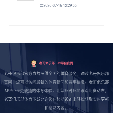
2026-07-16 12:29:55
老哥俱乐部官方直营提供全面的体育服务。通过老哥俱乐部
官网，您可以访问最新的体育新闻和赛事信息。老哥俱乐部
APP带来更便捷的体育体验，让您随时随地跟踪比赛动态。
老哥俱乐部体育下载允许您在移动设备上轻松获取实时更新
和精彩内容。