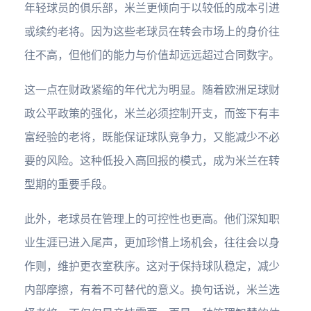
年轻球员的俱乐部，米兰更倾向于以较低的成本引进
或续约老将。因为这些老球员在转会市场上的身价往
往不高，但他们的能力与价值却远远超过合同数字。
这一点在财政紧缩的年代尤为明显。随着欧洲足球财
政公平政策的强化，米兰必须控制开支，而签下有丰
富经验的老将，既能保证球队竞争力，又能减少不必
要的风险。这种低投入高回报的模式，成为米兰在转
型期的重要手段。
此外，老球员在管理上的可控性也更高。他们深知职
业生涯已进入尾声，更加珍惜上场机会，往往会以身
作则，维护更衣室秩序。这对于保持球队稳定，减少
内部摩擦，有着不可替代的意义。换句话说，米兰选