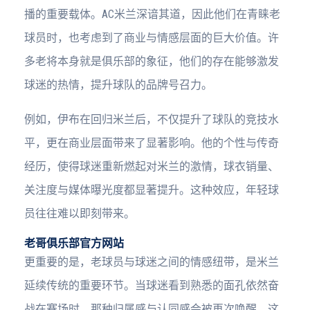
播的重要载体。AC米兰深谙其道，因此他们在青睐老
球员时，也考虑到了商业与情感层面的巨大价值。许
多老将本身就是俱乐部的象征，他们的存在能够激发
球迷的热情，提升球队的品牌号召力。
例如，伊布在回归米兰后，不仅提升了球队的竞技水
平，更在商业层面带来了显著影响。他的个性与传奇
经历，使得球迷重新燃起对米兰的激情，球衣销量、
关注度与媒体曝光度都显著提升。这种效应，年轻球
员往往难以即刻带来。
老哥俱乐部官方网站
更重要的是，老球员与球迷之间的情感纽带，是米兰
延续传统的重要环节。当球迷看到熟悉的面孔依然奋
战在赛场时，那种归属感与认同感会被再次唤醒。这