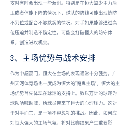
攻时有时会出现一些漏洞。特别是在恒大缺少主力后
卫或者体能下降的情况下，球队的防线可能出现协防
不到位或配合不够默契的情况。对手如果能够通过高
位压迫并制造不确定性，可能会打破恒大的防守体
系，创造进攻机会。
3、主场优势与战术安排
作为中超豪门，恒大在主场的表现通常十分强势，广
州天河体育场也一度成为恒大的“魔鬼主场”。恒大的主
场优势首先体现在球迷的支持上。数以万计的球迷为
球队呐喊助威，给球员带来了巨大的心理压力。这对
于对手而言，是一项不容忽视的挑战。因此，如何应
对恒大强大的主场气氛，将对比赛结果产生重要影