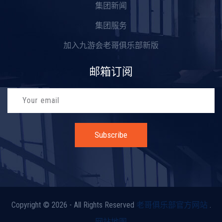
集团新闻
集团服务
加入九游会老哥俱乐部新版
邮箱订阅
Subscribe
Copyright © 2026 - All Rights Reserved
老哥俱乐部官方网站
.
网站地图