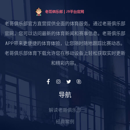
老哥俱乐部官方直营提供全面的体育服务。通过老哥俱乐部
官网，您可以访问最新的体育新闻和赛事信息。老哥俱乐部
APP带来更便捷的体育体验，让您随时随地跟踪比赛动态。
老哥俱乐部体育下载允许您在移动设备上轻松获取实时更新
和精彩内容。
导航
解读老哥俱乐部
经典案例