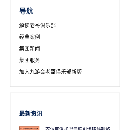
导航
解读老哥俱乐部
经典案例
集团新闻
集团服务
加入九游会老哥俱乐部新版
最新资讯
齐尔克泽加盟曼联引爆锋线新格