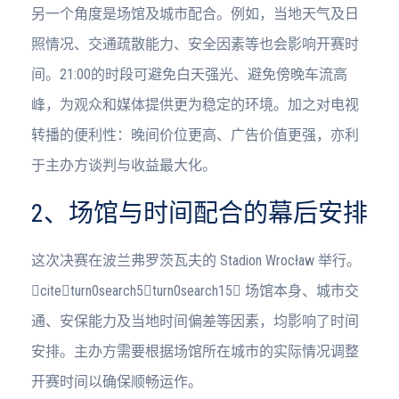
另一个角度是场馆及城市配合。例如，当地天气及日
照情况、交通疏散能力、安全因素等也会影响开赛时
间。21:00的时段可避免白天强光、避免傍晚车流高
峰，为观众和媒体提供更为稳定的环境。加之对电视
转播的便利性：晚间价位更高、广告价值更强，亦利
于主办方谈判与收益最大化。
2、场馆与时间配合的幕后安排
这次决赛在波兰弗罗茨瓦夫的 Stadion Wrocław 举行。
citeturn0search5turn0search15 场馆本身、城市交
通、安保能力及当地时间偏差等因素，均影响了时间
安排。主办方需要根据场馆所在城市的实际情况调整
开赛时间以确保顺畅运作。