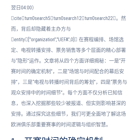
翌日04:00）
citeturn0search5turn0search12turn0search22。然
而，背后却隐藏着主办方与
entity["organization","UEFA",0] 在赛程编排、场馆选
定、电视转播安排、票务销售等多个层面的精心部署
与“隐形”运作。文章将从四个方面详细揭秘：一是“开
赛时间的确定机制”，二是“场馆与时间配合的幕后安
排”，三是“电视与转播时间背后的筹划”，四是“票务与
观众安排中的时间细节”。每个方面不仅分析已知信
息，也深入挖掘那些较少被报道、但实则影响甚深的
安排。通过探究这些细节，我们可更全面地了解这场
欧洲俱乐部重要赛事的时间逻辑与组织智慧。