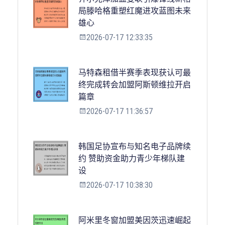
局滕哈格重塑红魔进攻蓝图未来
雄心
2026-07-17 12:33:35
马特森租借半赛季表现获认可最
终完成转会加盟阿斯顿维拉开启
篇章
2026-07-17 11:36:57
韩国足协宣布与知名电子品牌续
约 赞助资金助力青少年梯队建
设
2026-07-17 10:38:30
阿米里冬窗加盟美因茨迅速崛起