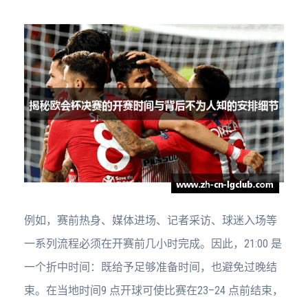
例如，赛前热身、媒体进场、记者采访、球迷入场等
一系列流程必须在开赛前几小时完成。因此，21:00 是
一个折中时间：既给予足够准备时间，也避免过晚结
束。在当地时间9 点开球可使比赛在23–24 点前结束，