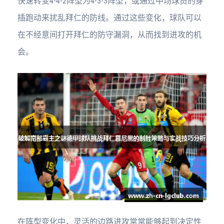
快速转变4-4-2阵型为4-3-3阵型，或通过中场球员的穿
插跑动来扰乱拜仁的防线。通过这些变化，球队可以
在不经意间打开拜仁的防守漏洞，从而找到进攻的机
会。
在阵型变化中，灵活的边路进攻常常能够起到决定性