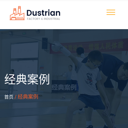
经典案例
/ 经典案例
首页