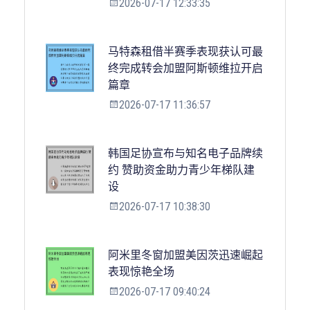
2026-07-17 12:33:35
马特森租借半赛季表现获认可最
终完成转会加盟阿斯顿维拉开启
篇章
2026-07-17 11:36:57
韩国足协宣布与知名电子品牌续
约 赞助资金助力青少年梯队建
设
2026-07-17 10:38:30
阿米里冬窗加盟美因茨迅速崛起
表现惊艳全场
2026-07-17 09:40:24