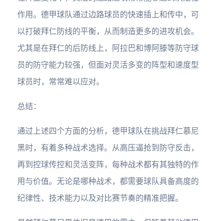
作用。德甲球队通过边路球员的快速插上和传中，可
以打破拜仁防线的平衡，从而制造更多的进攻机会。
尤其是在拜仁的后防线上，阿拉巴和博阿滕等防守球
员的防守能力较强，但面对灵活多变的阵型和速度型
球员时，常常难以应对。
总结：
通过上述四个方面的分析，德甲球队在挑战拜仁慕尼
黑时，有着多种战术选择。从高压逼抢到防守反击，
再到控球传控和灵活变阵，每种战术都有其独特的作
用与价值。无论是哪种战术，都需要球队具备高度的
纪律性、技术能力以及对比赛节奏的精准把握。