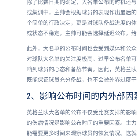
除了比赛日期的确定，大名单公布的时机还与
或集训中，主帅会根据球员的表现作出最后的
个简单的行政决定，更是对球队备战进度的体
或状态不稳定，主帅可能会选择延迟公布，给
此外，大名单的公布时间也会受到媒体和公众
对球队大名单的关注度极高。过早公布名单可
响到球员的心态和备战节奏。因此，英格兰队
既能保证球员充分备战，也不会被外界过度干
2、影响公布时间的内外部因
英格兰队大名单的公布不仅受比赛安排的影响
的伤病情况是影响公布时间的重要因素。主力
能需要更多时间来观察球员的恢复情况。这就