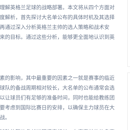
理解英格兰足球的战略部署。本文将从四个方面对
度解析，首先探讨大名单公布的具体时机及其选择
再通过深入分析英格兰主帅的选人策略和战术安
来的目标。通过这些分析，能够更全面地认识到英
素的影响，其中最重要的因素之一就是赛事的临近
球队的备战周期相对较长，大名单的公布通常会选
以让球员们有足够的准备时间，同时也能给教练团
要考虑到国际比赛日的安排，以确保主力球员在大
战。