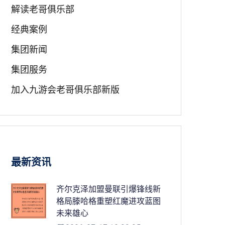
解读老哥俱乐部
经典案例
集团新闻
集团服务
加入九游会老哥俱乐部新版
最新资讯
齐尔克泽加盟曼联引爆锋线新
格局滕哈格重塑红魔进攻蓝图
未来雄心