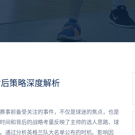
背后策略深度解析
赛事前备受关注的事件，不仅是球迷的焦点，也是
时间和背后的战略考量反映了主帅的选人思路、球
。通过分析英格兰队大名单公布的时机、影响因