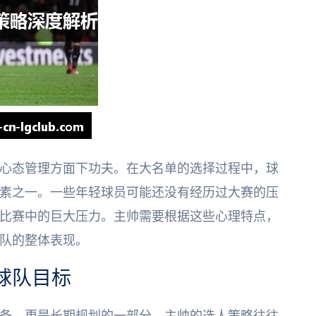
心态管理方面下功夫。在大名单的选择过程中，球
素之一。一些年轻球员可能还没有经历过大赛的压
比赛中的巨大压力。主帅需要根据这些心理特点，
队的整体表现。
球队目标
备，更是长期规划的一部分。主帅的选人策略往往