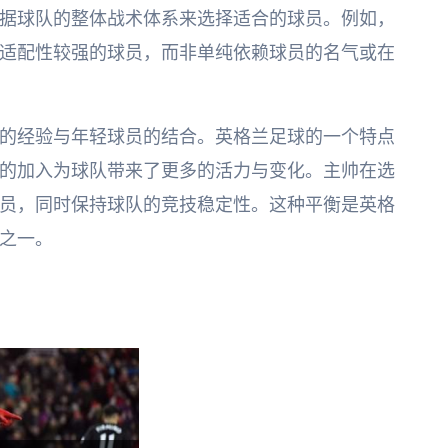
据球队的整体战术体系来选择适合的球员。例如，
适配性较强的球员，而非单纯依赖球员的名气或在
的经验与年轻球员的结合。英格兰足球的一个特点
的加入为球队带来了更多的活力与变化。主帅在选
员，同时保持球队的竞技稳定性。这种平衡是英格
之一。