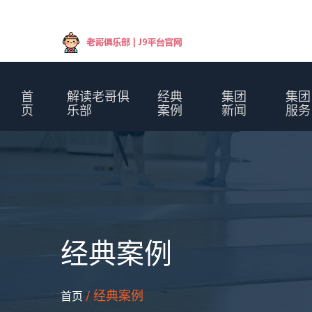
首
解读老哥俱
经典
集团
集团
页
乐部
案例
新闻
服务
经典案例
/ 经典案例
首页