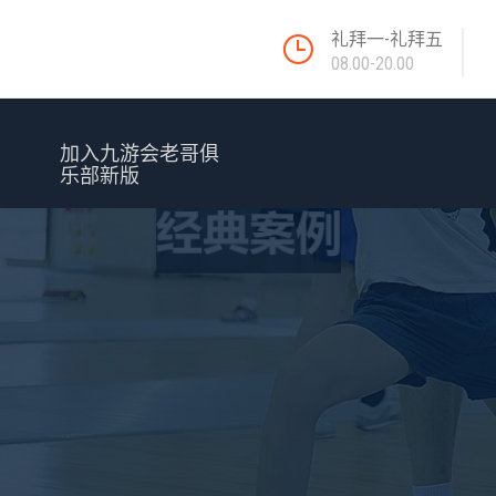
礼拜一-礼拜五
08.00-20.00
加入九游会老哥俱
乐部新版