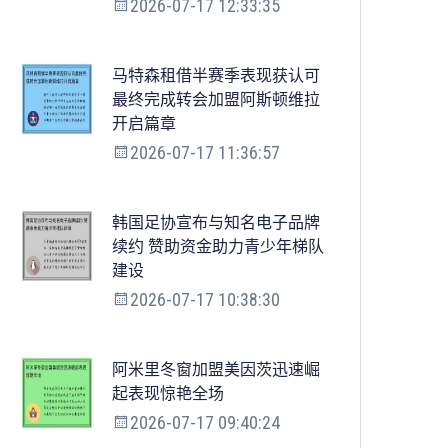
2026-07-17 12:33:35
马特森租借半赛季表现获认可
最终完成转会加盟阿斯顿维拉
开启篇章
2026-07-17 11:36:57
韩国足协宣布与知名电子品牌
续约 赞助资金助力青少年梯队
建设
2026-07-17 10:38:30
阿米里冬窗加盟美因茨迅速崛
起表现惊艳全场
2026-07-17 09:40:24