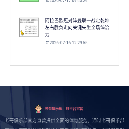
2026-07-17 09:40:24
阿拉巴欧冠对阵曼联一战定乾坤
左右胜负走向关键先生全场统治
力
2026-07-16 12:29:55
老哥俱乐部官方直营提供全面的体育服务。通过老哥俱乐部