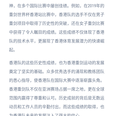
神，在多个国际比赛中屡创佳绩。例如，在2019年的
重剑世界杯香港站比赛中，香港队的选手不仅在男子
重剑项目中取得了历史性的突破，还在女子重剑比赛
中获得了令人瞩目的成绩。这些成绩不仅体现了香港
队的技术水平，更展现了香港体育发展潜力的快速崛
起。
香港队的这些历史性成绩，也为香港重剑运动的发展
奠定了坚实的基础。众多优秀选手的涌现和教练团队
的悉心指导，使香港队在国际大赛中逐渐崭露头角。
香港重剑队不仅在亚洲赛场占据一席之地，更在全球
范围内赢得了尊重和认可。历史成就的背后是无数运
动员和工作人员的辛勤付出，而这些成绩的取得，也
为香港队未来的发展注入了强大的信心。