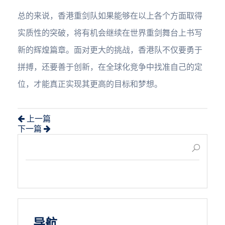
总的来说，香港重剑队如果能够在以上各个方面取得
实质性的突破，将有机会继续在世界重剑舞台上书写
新的辉煌篇章。面对更大的挑战，香港队不仅要勇于
拼搏，还要善于创新，在全球化竞争中找准自己的定
位，才能真正实现其更高的目标和梦想。
上一篇
下一篇
导航