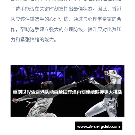
了选手能否在关键时刻发挥出最佳状态。因此，香港
队应该注重选手的心理训练，通过与心理学专家的合
作，帮助选手建立强大的心理防线，提升应对比赛压
力和紧张情绪的能力。