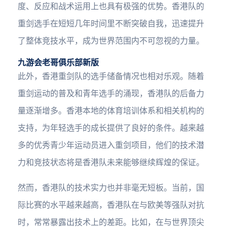
度、反应和战术运用上也具有极强的优势。香港队的
重剑选手在短短几年时间里不断突破自我，迅速提升
了整体竞技水平，成为世界范围内不可忽视的力量。
九游会老哥俱乐部新版
此外，香港重剑队的选手储备情况也相对乐观。随着
重剑运动的普及和青年选手的涌现，香港队的后备力
量逐渐增多。香港本地的体育培训体系和相关机构的
支持，为年轻选手的成长提供了良好的条件。越来越
多的优秀青少年运动员进入重剑项目，他们的技术潜
力和竞技状态将是香港队未来能够继续辉煌的保证。
然而，香港队的技术实力也并非毫无短板。当前，国
际比赛的水平越来越高，香港队在与欧美等强队对抗
时，常常暴露出技术上的差距。比如，在与世界顶尖