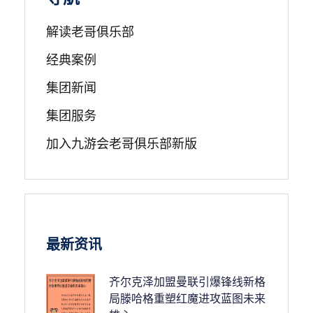
解读老哥俱乐部
经典案例
集团新闻
集团服务
加入九游会老哥俱乐部新版
最新资讯
齐尔克泽加盟曼联引爆锋线新格
局滕哈格重塑红魔进攻蓝图未来