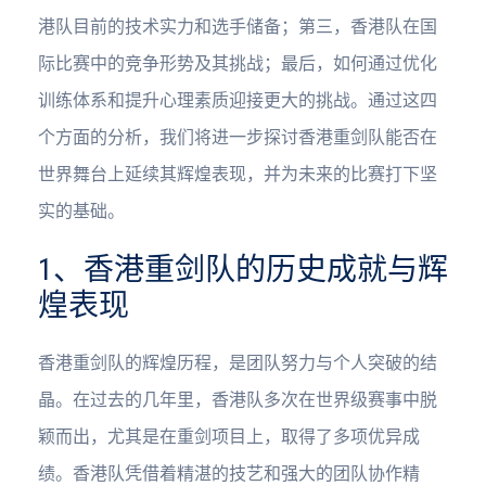
港队目前的技术实力和选手储备；第三，香港队在国
际比赛中的竞争形势及其挑战；最后，如何通过优化
训练体系和提升心理素质迎接更大的挑战。通过这四
个方面的分析，我们将进一步探讨香港重剑队能否在
世界舞台上延续其辉煌表现，并为未来的比赛打下坚
实的基础。
1、香港重剑队的历史成就与辉
煌表现
香港重剑队的辉煌历程，是团队努力与个人突破的结
晶。在过去的几年里，香港队多次在世界级赛事中脱
颖而出，尤其是在重剑项目上，取得了多项优异成
绩。香港队凭借着精湛的技艺和强大的团队协作精