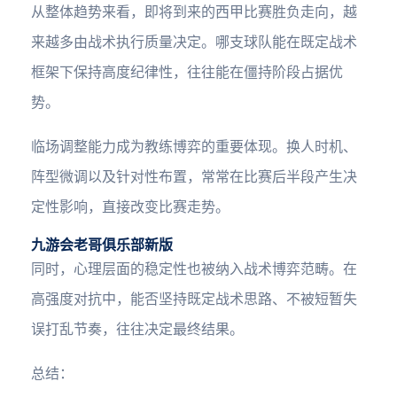
从整体趋势来看，即将到来的西甲比赛胜负走向，越
来越多由战术执行质量决定。哪支球队能在既定战术
框架下保持高度纪律性，往往能在僵持阶段占据优
势。
临场调整能力成为教练博弈的重要体现。换人时机、
阵型微调以及针对性布置，常常在比赛后半段产生决
定性影响，直接改变比赛走势。
九游会老哥俱乐部新版
同时，心理层面的稳定性也被纳入战术博弈范畴。在
高强度对抗中，能否坚持既定战术思路、不被短暂失
误打乱节奏，往往决定最终结果。
总结：