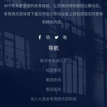
APP带来更便捷的体育体验，让您随时随地跟踪比赛动态。
老哥俱乐部体育下载允许您在移动设备上轻松获取实时更新
和精彩内容。
导航
解读老哥俱乐部
经典案例
集团新闻
集团服务
加入九游会老哥俱乐部新版