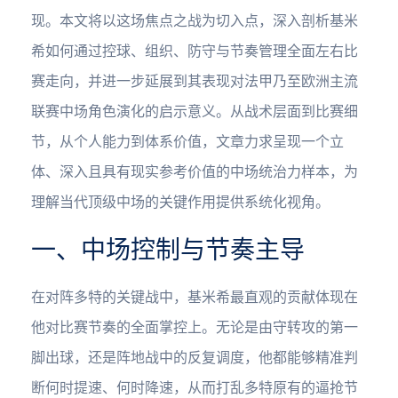
现。本文将以这场焦点之战为切入点，深入剖析基米
希如何通过控球、组织、防守与节奏管理全面左右比
赛走向，并进一步延展到其表现对法甲乃至欧洲主流
联赛中场角色演化的启示意义。从战术层面到比赛细
节，从个人能力到体系价值，文章力求呈现一个立
体、深入且具有现实参考价值的中场统治力样本，为
理解当代顶级中场的关键作用提供系统化视角。
一、中场控制与节奏主导
在对阵多特的关键战中，基米希最直观的贡献体现在
他对比赛节奏的全面掌控上。无论是由守转攻的第一
脚出球，还是阵地战中的反复调度，他都能够精准判
断何时提速、何时降速，从而打乱多特原有的逼抢节