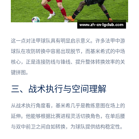
这一点对法甲球队具有明显启示意义。许多法甲中游
球队在攻防转换中容易出现脱节，而基米希式的中场
核心，正是连接防线与锋线、提升整体转换效率的关
键拼图。
三、战术执行与空间理解
从战术执行角度看，基米希几乎是教练意图在场上的
延伸。他能够根据比赛进程灵活切换角色，在单后腰
与双中前卫之间自如转换，为球队提供结构稳定性。