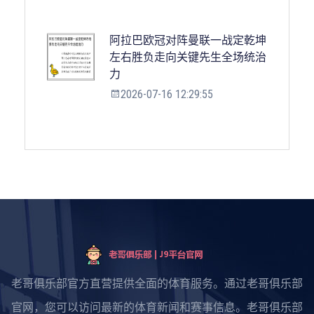
阿拉巴欧冠对阵曼联一战定乾坤
左右胜负走向关键先生全场统治
力
2026-07-16 12:29:55
老哥俱乐部官方直营提供全面的体育服务。通过老哥俱乐部
官网，您可以访问最新的体育新闻和赛事信息。老哥俱乐部