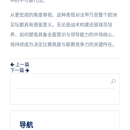
中的不可替代性。
从更宏观的角度审视，这种表现对法甲乃至整个欧洲
足坛都具有借鉴意义。无论是战术构建还是球员培
养，如何塑造具备全面意识与领导能力的中场核心，
将持续成为决定比赛高度与联赛竞争力的关键所在。
上一篇
下一篇
导航