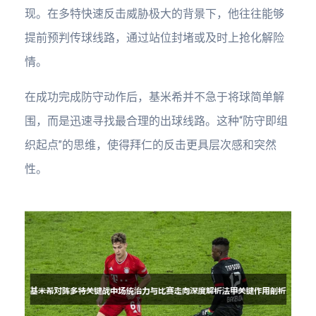
现。在多特快速反击威胁极大的背景下，他往往能够
提前预判传球线路，通过站位封堵或及时上抢化解险
情。
在成功完成防守动作后，基米希并不急于将球简单解
围，而是迅速寻找最合理的出球线路。这种“防守即组
织起点”的思维，使得拜仁的反击更具层次感和突然
性。