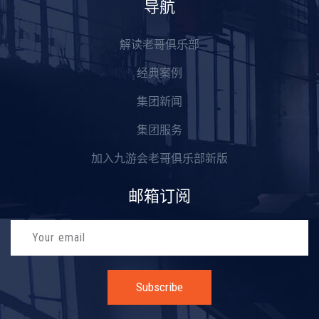
导航
解读老哥俱乐部
经典案例
集团新闻
集团服务
加入九游会老哥俱乐部新版
邮箱订阅
Subscribe