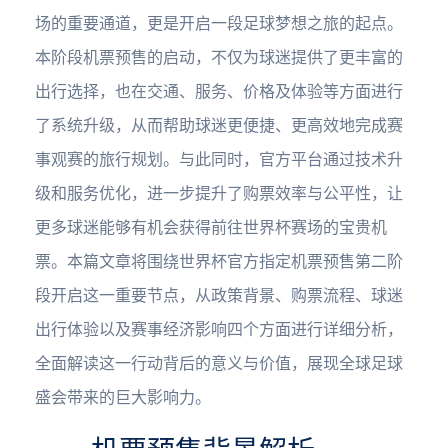
场的重要通道，更是开启一段足球梦想之旅的起点。
本阶段机票预售的启动，不仅为球迷提供了更丰富的
出行选择，也在交通、服务、价格及体验等方面进行
了系统升级，从而帮助球迷更便捷、更高效地完成赛
事观赛的旅行规划。与此同时，官方平台通过技术升
级和服务优化，进一步提升了购票效率与公平性，让
更多球迷能够有机会获得前往世界杯赛场的宝贵机
票。本篇文章将围绕世界杯官方指定机票预售第二阶
段开启这一重要节点，从政策背景、购票流程、球迷
出行体验以及赛事经济影响四个方面进行详细分析，
全面解读这一行动背后的意义与价值，展现全球足球
盛会带来的巨大影响力。