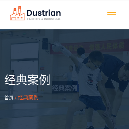
经典案例
/ 经典案例
首页