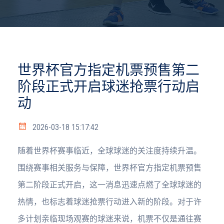
世界杯官方指定机票预售第二
阶段正式开启球迷抢票行动启
动
2026-03-18 15:17:42
随着世界杯赛事临近，全球球迷的关注度持续升温。
围绕赛事相关服务与保障，世界杯官方指定机票预售
第二阶段正式开启，这一消息迅速点燃了全球球迷的
热情，也标志着球迷抢票行动进入新的阶段。对于许
多计划亲临现场观赛的球迷来说，机票不仅是通往赛