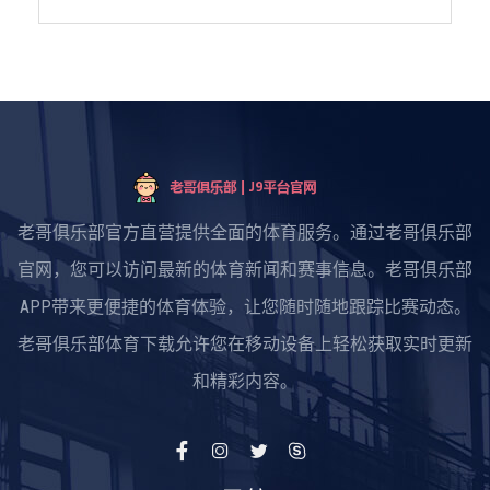
老哥俱乐部官方直营提供全面的体育服务。通过老哥俱乐部
官网，您可以访问最新的体育新闻和赛事信息。老哥俱乐部
APP带来更便捷的体育体验，让您随时随地跟踪比赛动态。
老哥俱乐部体育下载允许您在移动设备上轻松获取实时更新
和精彩内容。