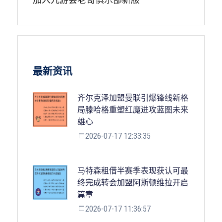
最新资讯
齐尔克泽加盟曼联引爆锋线新格
局滕哈格重塑红魔进攻蓝图未来
雄心
2026-07-17 12:33:35
马特森租借半赛季表现获认可最
终完成转会加盟阿斯顿维拉开启
篇章
2026-07-17 11:36:57