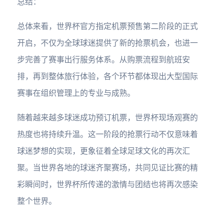
总结：
总体来看，世界杯官方指定机票预售第二阶段的正式
开启，不仅为全球球迷提供了新的抢票机会，也进一
步完善了赛事出行服务体系。从购票流程到航班安
排，再到整体旅行体验，各个环节都体现出大型国际
赛事在组织管理上的专业与成熟。
随着越来越多球迷成功预订机票，世界杯现场观赛的
热度也将持续升温。这一阶段的抢票行动不仅意味着
球迷梦想的实现，更象征着全球足球文化的再次汇
聚。当世界各地的球迷齐聚赛场，共同见证比赛的精
彩瞬间时，世界杯所传递的激情与团结也将再次感染
整个世界。