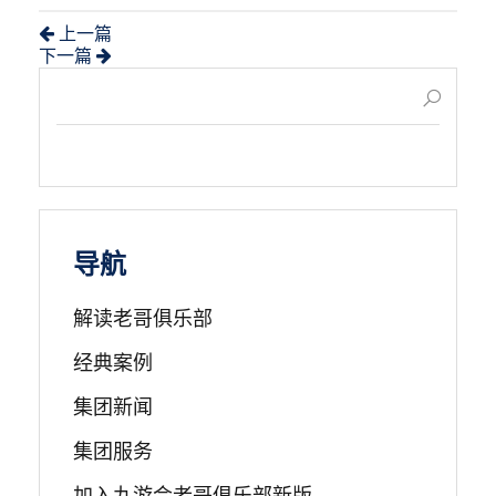
上一篇
下一篇
导航
解读老哥俱乐部
经典案例
集团新闻
集团服务
加入九游会老哥俱乐部新版