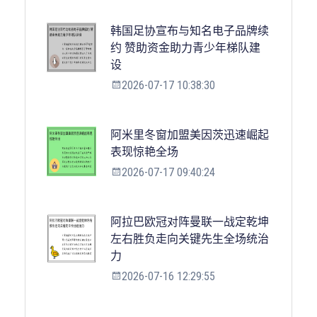
韩国足协宣布与知名电子品牌续
约 赞助资金助力青少年梯队建
设
2026-07-17 10:38:30
阿米里冬窗加盟美因茨迅速崛起
表现惊艳全场
2026-07-17 09:40:24
阿拉巴欧冠对阵曼联一战定乾坤
左右胜负走向关键先生全场统治
力
2026-07-16 12:29:55