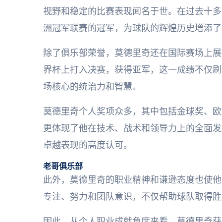
视野和稳定的比赛表现闻名于世。在过去十多
洲冠军联赛的冠军，为球队的辉煌历史增添了
除了俱乐部荣誉，莫德里奇还在国际赛场上展现
界杯上打入决赛，获得亚军，这一成绩不仅刷
场核心的统治力和智慧。
莫德里奇个人奖项众多，其中包括金球奖、欧
更体现了他在技术、战术和领导力上的全面发
卓越表现的高度认可。
老哥俱乐部
此外，莫德里奇的职业精神和谦逊态度也使他
专注、努力和团队意识，不仅帮助球队取得胜
因此，从个人职业成就角度来看，莫德里奇获