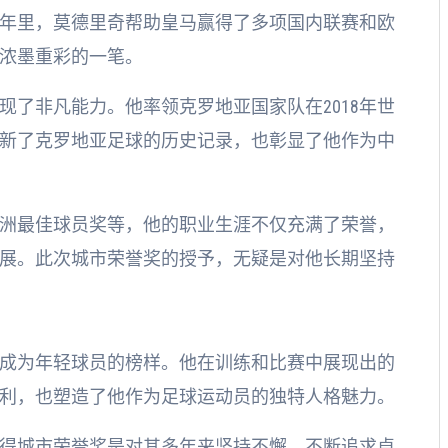
年里，莫德里奇帮助皇马赢得了多项国内联赛和欧
浓墨重彩的一笔。
了非凡能力。他率领克罗地亚国家队在2018年世
新了克罗地亚足球的历史记录，也彰显了他作为中
洲最佳球员奖等，他的职业生涯不仅充满了荣誉，
展。此次城市荣誉奖的授予，无疑是对他长期坚持
成为年轻球员的榜样。他在训练和比赛中展现出的
利，也塑造了他作为足球运动员的独特人格魅力。
得城市荣誉奖是对其多年来坚持不懈、不断追求卓