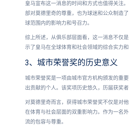
皇马宣布这一消息的时间和方式也值得关注。在
部对莫德里奇的尊重，也为球迷和公众制造了
球范围内的影响力和号召力。
综上所述，从俱乐部层面看，这一消息不仅是
示了皇马在全球体育和社会领域的综合实力和
3、城市荣誉奖的历史意义
城市荣誉奖是一项由城市官方机构颁发的重要
出贡献的个人。该奖项历史悠久，历届获奖者
对莫德里奇而言，获得城市荣誉奖不仅是对他
在体育与社会层面的双重影响力。作为一名外
流的包容与尊重。