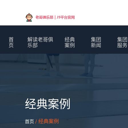
首
解读老哥俱
经典
集团
集团
页
乐部
案例
新闻
服务
经典案例
/ 经典案例
首页