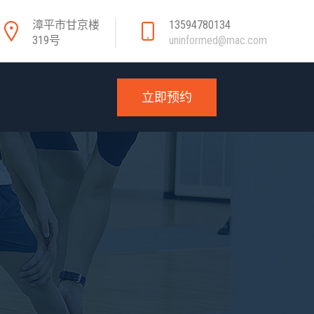
漳平市甘京楼
13594780134
319号
uninformed@mac.com
立即预约