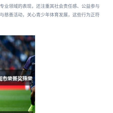
专业领域的表现，还注重其社会责任感、公益参与
与慈善活动，关心青少年体育发展，这些行为正符