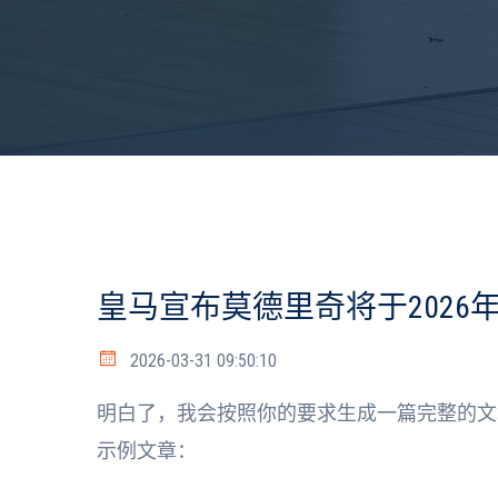
皇马宣布莫德里奇将于2026
2026-03-31 09:50:10
明白了，我会按照你的要求生成一篇完整的文章
示例文章：