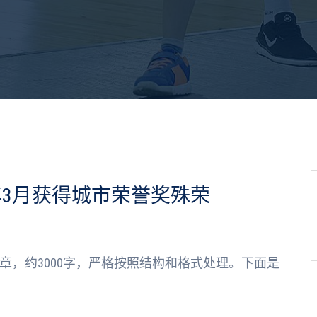
年3月获得城市荣誉奖殊荣
，约3000字，严格按照结构和格式处理。下面是