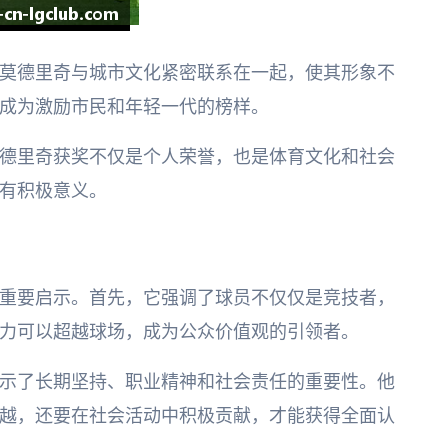
莫德里奇与城市文化紧密联系在一起，使其形象不
成为激励市民和年轻一代的榜样。
德里奇获奖不仅是个人荣誉，也是体育文化和社会
有积极意义。
重要启示。首先，它强调了球员不仅仅是竞技者，
力可以超越球场，成为公众价值观的引领者。
示了长期坚持、职业精神和社会责任的重要性。他
越，还要在社会活动中积极贡献，才能获得全面认