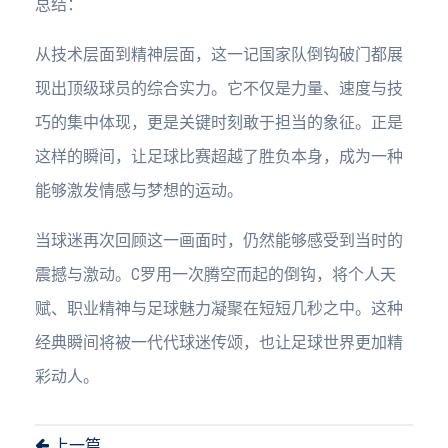
总结：
从技术层面到精神层面，这一记国家队倒钩破门都展
现出顶级球员的综合实力。它不仅是力量、速度与技
巧的集中体现，更是关键时刻敢于担当的象征。正是
这样的瞬间，让足球比赛超越了胜负本身，成为一种
能够激发情感与梦想的运动。
当球迷再次回顾这一画面时，仍然能够感受到当时的
震撼与激动。C罗用一次腾空而起的倒钩，将个人天
赋、职业精神与足球魅力凝聚在短短几秒之中。这种
经典瞬间将被一代代球迷传颂，也让足球世界更加精
彩动人。
上一篇