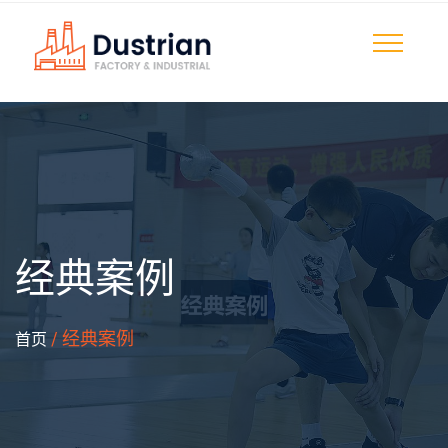
经典案例
/ 经典案例
首页