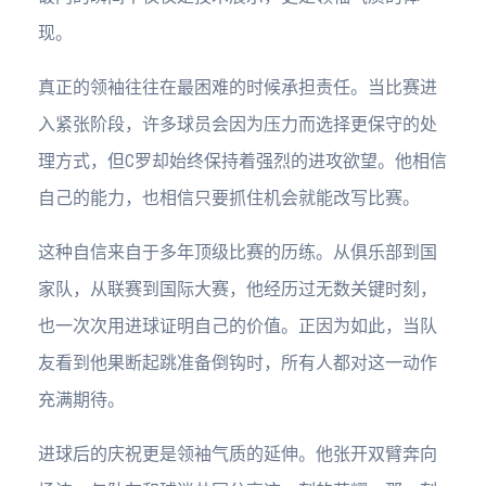
现。
真正的领袖往往在最困难的时候承担责任。当比赛进
入紧张阶段，许多球员会因为压力而选择更保守的处
理方式，但C罗却始终保持着强烈的进攻欲望。他相信
自己的能力，也相信只要抓住机会就能改写比赛。
这种自信来自于多年顶级比赛的历练。从俱乐部到国
家队，从联赛到国际大赛，他经历过无数关键时刻，
也一次次用进球证明自己的价值。正因为如此，当队
友看到他果断起跳准备倒钩时，所有人都对这一动作
充满期待。
进球后的庆祝更是领袖气质的延伸。他张开双臂奔向