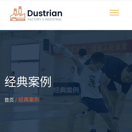
经典案例
/ 经典案例
首页