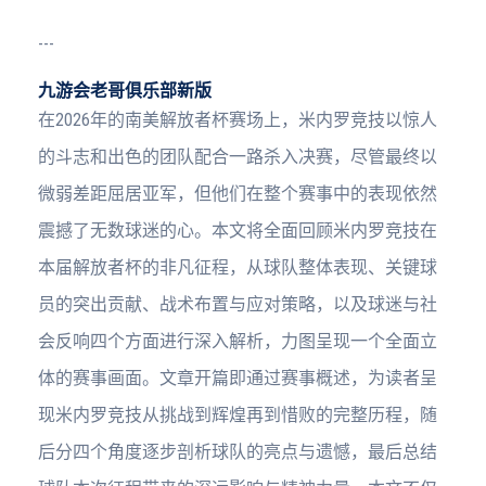
---
九游会老哥俱乐部新版
在2026年的南美解放者杯赛场上，米内罗竞技以惊人
的斗志和出色的团队配合一路杀入决赛，尽管最终以
微弱差距屈居亚军，但他们在整个赛事中的表现依然
震撼了无数球迷的心。本文将全面回顾米内罗竞技在
本届解放者杯的非凡征程，从球队整体表现、关键球
员的突出贡献、战术布置与应对策略，以及球迷与社
会反响四个方面进行深入解析，力图呈现一个全面立
体的赛事画面。文章开篇即通过赛事概述，为读者呈
现米内罗竞技从挑战到辉煌再到惜败的完整历程，随
后分四个角度逐步剖析球队的亮点与遗憾，最后总结