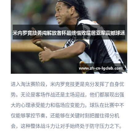
进入淘汰赛阶段，米内罗竞技更是充分发挥了自身优
势。无论是客场作战还是主场迎战，他们都展现出强
大的心理承受能力和临场应变能力。球队在比赛中不
仅能够掌控节奏，还能够在关键时刻把握住得分机
会，这种整体战斗力让对手始终处于防守压力之下。