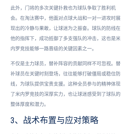
此外，门将的多次关键扑救也为球队争取了胜利机
会。在淘汰赛中，他面对点球大战和一对一进攻时展
现出的冷静与果敢，让球迷为之振奋。球队的防线在
他的指挥下，成功抵御了多支强队的冲击，这也是米
内罗竞技能够一路晋级的关键因素之一。
不仅是主力球员，替补阵容的贡献同样不可忽视。替
补球员在关键时刻登场，往往能够打破僵局或稳住防
线，为球队提供宝贵支援。这种全员参与的精神体现
了米内罗竞技的深厚实力，也让球迷感受到了球队的
整体厚度和潜力。
3、战术布置与应对策略