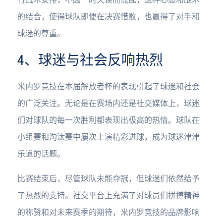
的结合，使得球队即便在决赛惜败，也赢得了对手和
球迷的尊重。
4、球迷与社会反响热烈
米内罗竞技在本届解放者杯的表现引起了球迷和社会
的广泛关注。无论是在赛场内还是社交媒体上，球迷
们对球队的每一次胜利都表现出极高的热情。球队在
小组赛和淘汰赛中屡次上演精彩进球，成为球迷津津
乐道的话题。
比赛结束后，尽管球队未能夺冠，但球迷们依然给予
了热烈的支持。社交平台上充满了对球员们拼搏精神
的称赞和对未来赛季的期待，米内罗竞技的品牌影响