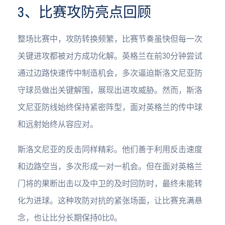
3、比赛攻防亮点回顾
整场比赛中，攻防转换频繁，比赛节奏虽快但每一次
关键进攻都被对方成功化解。英格兰在前30分钟尝试
通过边路快速传中制造机会，多次逼迫斯洛文尼亚防
守球员做出关键解围，展现出进攻威胁。然而，斯洛
文尼亚防线始终保持紧密阵型，面对英格兰的传中球
和远射始终从容应对。
斯洛文尼亚的反击同样精彩。他们善于利用反击速度
和边路空当，多次形成一对一机会。但在面对英格兰
门将的果断出击以及中卫的及时回防时，最终未能转
化为进球。这种攻防对抗的紧张场面，让比赛充满悬
念，也让比分长期保持0比0。