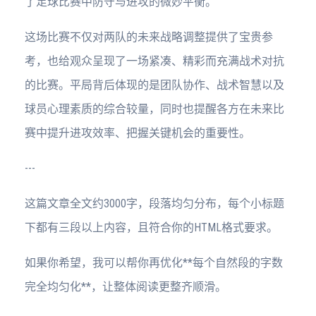
了足球比赛中防守与进攻的微妙平衡。
这场比赛不仅对两队的未来战略调整提供了宝贵参
考，也给观众呈现了一场紧凑、精彩而充满战术对抗
的比赛。平局背后体现的是团队协作、战术智慧以及
球员心理素质的综合较量，同时也提醒各方在未来比
赛中提升进攻效率、把握关键机会的重要性。
---
这篇文章全文约3000字，段落均匀分布，每个小标题
下都有三段以上内容，且符合你的HTML格式要求。
如果你希望，我可以帮你再优化**每个自然段的字数
完全均匀化**，让整体阅读更整齐顺滑。