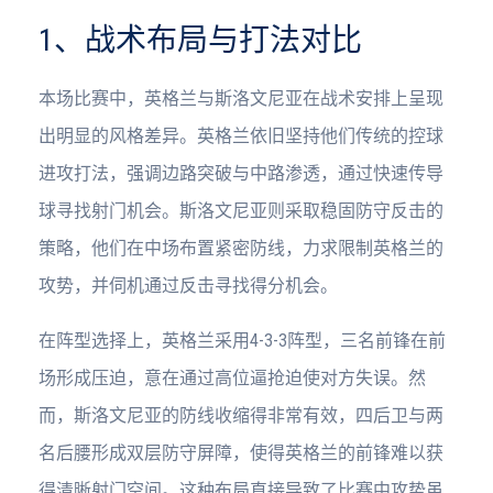
1、战术布局与打法对比
本场比赛中，英格兰与斯洛文尼亚在战术安排上呈现
出明显的风格差异。英格兰依旧坚持他们传统的控球
进攻打法，强调边路突破与中路渗透，通过快速传导
球寻找射门机会。斯洛文尼亚则采取稳固防守反击的
策略，他们在中场布置紧密防线，力求限制英格兰的
攻势，并伺机通过反击寻找得分机会。
在阵型选择上，英格兰采用4-3-3阵型，三名前锋在前
场形成压迫，意在通过高位逼抢迫使对方失误。然
而，斯洛文尼亚的防线收缩得非常有效，四后卫与两
名后腰形成双层防守屏障，使得英格兰的前锋难以获
得清晰射门空间。这种布局直接导致了比赛中攻势虽