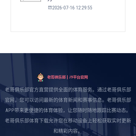
2026-07-16 12:29:55
老哥俱乐部官方直营提供全面的体育服务。通过老哥俱乐部
官网，您可以访问最新的体育新闻和赛事信息。老哥俱乐部
APP带来更便捷的体育体验，让您随时随地跟踪比赛动态。
老哥俱乐部体育下载允许您在移动设备上轻松获取实时更新
和精彩内容。