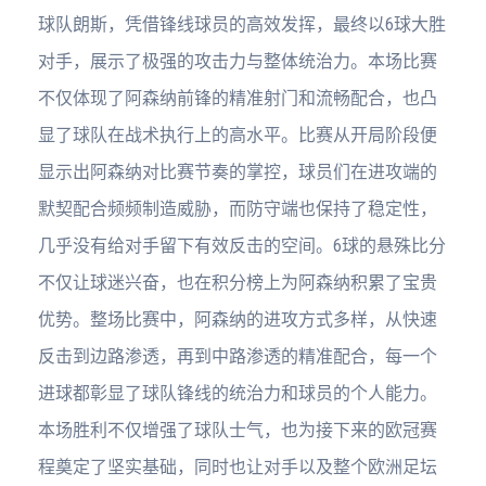
球队朗斯，凭借锋线球员的高效发挥，最终以6球大胜
对手，展示了极强的攻击力与整体统治力。本场比赛
不仅体现了阿森纳前锋的精准射门和流畅配合，也凸
显了球队在战术执行上的高水平。比赛从开局阶段便
显示出阿森纳对比赛节奏的掌控，球员们在进攻端的
默契配合频频制造威胁，而防守端也保持了稳定性，
几乎没有给对手留下有效反击的空间。6球的悬殊比分
不仅让球迷兴奋，也在积分榜上为阿森纳积累了宝贵
优势。整场比赛中，阿森纳的进攻方式多样，从快速
反击到边路渗透，再到中路渗透的精准配合，每一个
进球都彰显了球队锋线的统治力和球员的个人能力。
本场胜利不仅增强了球队士气，也为接下来的欧冠赛
程奠定了坚实基础，同时也让对手以及整个欧洲足坛