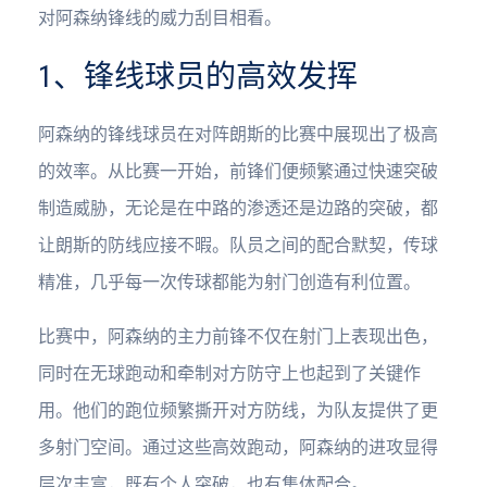
对阿森纳锋线的威力刮目相看。
1、锋线球员的高效发挥
阿森纳的锋线球员在对阵朗斯的比赛中展现出了极高
的效率。从比赛一开始，前锋们便频繁通过快速突破
制造威胁，无论是在中路的渗透还是边路的突破，都
让朗斯的防线应接不暇。队员之间的配合默契，传球
精准，几乎每一次传球都能为射门创造有利位置。
比赛中，阿森纳的主力前锋不仅在射门上表现出色，
同时在无球跑动和牵制对方防守上也起到了关键作
用。他们的跑位频繁撕开对方防线，为队友提供了更
多射门空间。通过这些高效跑动，阿森纳的进攻显得
层次丰富，既有个人突破，也有集体配合。