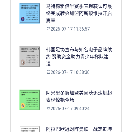
马特森租借半赛季表现获认可最
终完成转会加盟阿斯顿维拉开启
篇章
2026-07-17 11:36:57
韩国足协宣布与知名电子品牌续
约 赞助资金助力青少年梯队建
设
2026-07-17 10:38:30
阿米里冬窗加盟美因茨迅速崛起
表现惊艳全场
2026-07-17 09:40:24
阿拉巴欧冠对阵曼联一战定乾坤