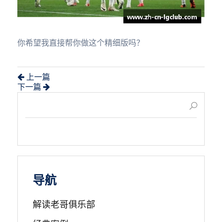
你希望我直接帮你做这个精细版吗？
上一篇
下一篇
导航
解读老哥俱乐部