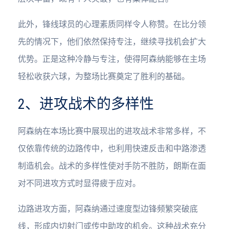
此外，锋线球员的心理素质同样令人称赞。在比分领
先的情况下，他们依然保持专注，继续寻找机会扩大
优势。正是这种冷静与专注，使得阿森纳能够在主场
轻松收获六球，为整场比赛奠定了胜利的基础。
2、进攻战术的多样性
阿森纳在本场比赛中展现出的进攻战术非常多样，不
仅依靠传统的边路传中，也利用快速反击和中路渗透
制造机会。战术的多样性使对手防不胜防，朗斯在面
对不同进攻方式时显得疲于应对。
边路进攻方面，阿森纳通过速度型边锋频繁突破底
线，形成内切射门或传中助攻的机会。这种战术充分