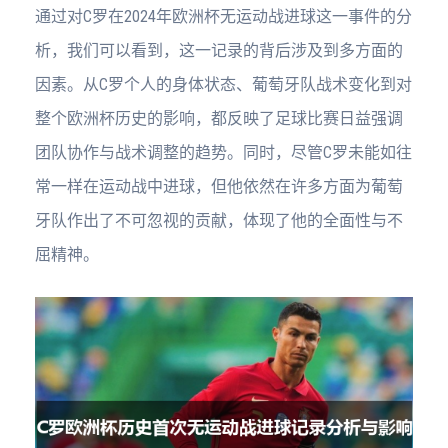
通过对C罗在2024年欧洲杯无运动战进球这一事件的分
析，我们可以看到，这一记录的背后涉及到多方面的
因素。从C罗个人的身体状态、葡萄牙队战术变化到对
整个欧洲杯历史的影响，都反映了足球比赛日益强调
团队协作与战术调整的趋势。同时，尽管C罗未能如往
常一样在运动战中进球，但他依然在许多方面为葡萄
牙队作出了不可忽视的贡献，体现了他的全面性与不
屈精神。