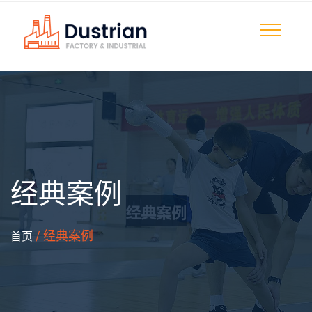
经典案例
/ 经典案例
首页