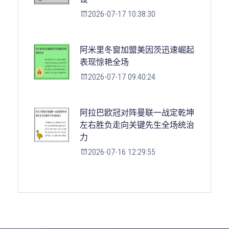
2026-07-17 10:38:30
阿米里冬窗加盟美因茨迅速崛起
表现惊艳全场
2026-07-17 09:40:24
阿拉巴欧冠对阵曼联一战定乾坤
左右胜负走向关键先生全场统治
力
2026-07-16 12:29:55