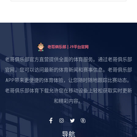
老哥俱乐部官方直营提供全面的体育服务。通过老哥俱乐部
官网，您可以访问最新的体育新闻和赛事信息。老哥俱乐部
APP带来更便捷的体育体验，让您随时随地跟踪比赛动态。
老哥俱乐部体育下载允许您在移动设备上轻松获取实时更新
和精彩内容。
导航