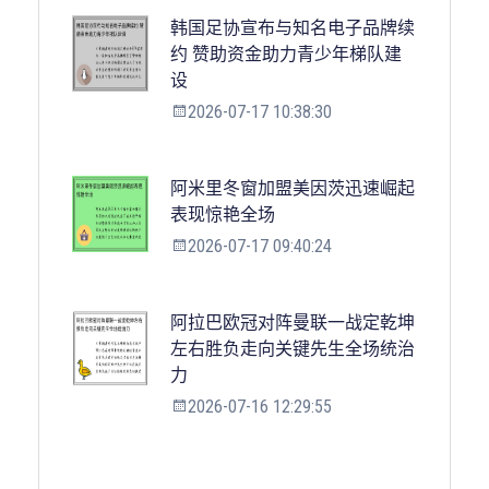
韩国足协宣布与知名电子品牌续
约 赞助资金助力青少年梯队建
设
2026-07-17 10:38:30
阿米里冬窗加盟美因茨迅速崛起
表现惊艳全场
2026-07-17 09:40:24
阿拉巴欧冠对阵曼联一战定乾坤
左右胜负走向关键先生全场统治
力
2026-07-16 12:29:55