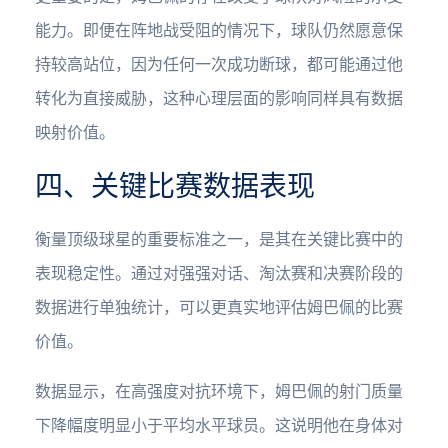
能力。即便在阵地战受阻的情况下，球队仍然愿意保
持较高站位，因为任何一次成功断球，都可能通过他
转化为直接威胁，这种心理层面的影响同样具有数据
映射价值。
四、关键比赛数据表现
衡量顶级球星的重要标准之一，是其在关键比赛中的
表现稳定性。通过对强强对话、淘汰赛和决赛阶段的
数据进行单独统计，可以更真实地评估姆巴佩的比赛
价值。
数据显示，在高强度对抗环境下，姆巴佩的射门质量
下降幅度明显小于平均水平球员。这说明他在身体对