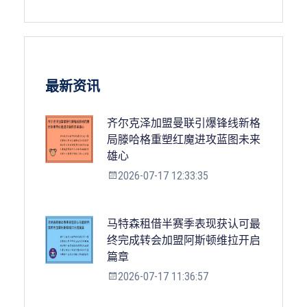
最新资讯
齐尔克泽加盟曼联引爆锋线新格
局滕哈格重塑红魔进攻蓝图未来
雄心
2026-07-17 12:33:35
马特森租借半赛季表现获认可最
终完成转会加盟阿斯顿维拉开启
篇章
2026-07-17 11:36:57