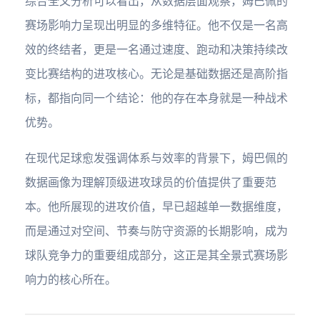
综合全文分析可以看出，从数据层面观察，姆巴佩的
赛场影响力呈现出明显的多维特征。他不仅是一名高
效的终结者，更是一名通过速度、跑动和决策持续改
变比赛结构的进攻核心。无论是基础数据还是高阶指
标，都指向同一个结论：他的存在本身就是一种战术
优势。
在现代足球愈发强调体系与效率的背景下，姆巴佩的
数据画像为理解顶级进攻球员的价值提供了重要范
本。他所展现的进攻价值，早已超越单一数据维度，
而是通过对空间、节奏与防守资源的长期影响，成为
球队竞争力的重要组成部分，这正是其全景式赛场影
响力的核心所在。