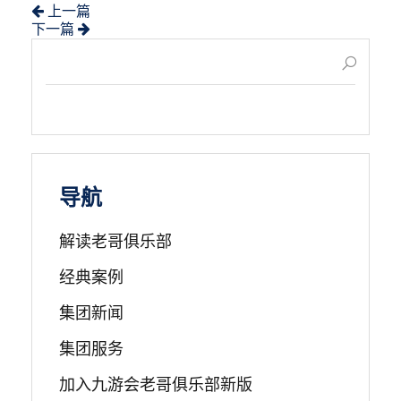
上一篇
下一篇
导航
解读老哥俱乐部
经典案例
集团新闻
集团服务
加入九游会老哥俱乐部新版