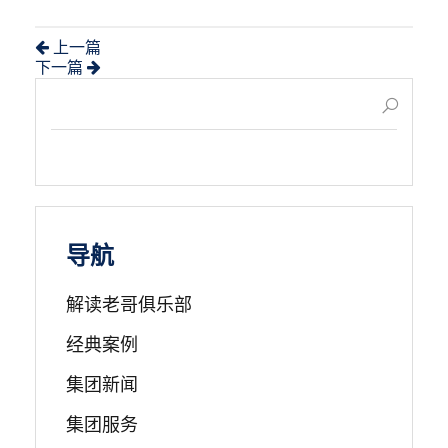
上一篇
下一篇
导航
解读老哥俱乐部
经典案例
集团新闻
集团服务