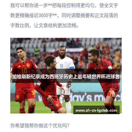
我可以帮你进一步**把每段控制得更均匀，使全文字
数更精确接近3000字**，同时调整摘要和正文段落的
字数比例，让文章结构更加流畅。
你希望我帮你做这个优化吗？