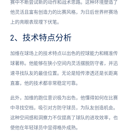
赛中不断尝试新的动作和战术思路。这种环境塑造了
他灵活且富有创造力的比赛风格，为日后世界杯赛场
上的亮眼表现埋下伏笔。
2、技术特点分析
加维在球场上的技术特点以出色的控球能力和精准传
球著称。他能够在狭小空间内灵活摆脱防守者，并迅
速寻找队友的最佳位置。无论是短传渗透还是长距离
直塞，他的技术都非常稳定可靠。
此外，加维的跑位意识极为出色，他懂得如何在比赛
中寻找空档，吸引对方防守球员，为队友创造机会。
这种空间感和洞察力不仅提高了球队的进攻效率，也
使他在年轻球员中显得格外成熟。