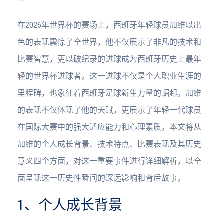
---
在2026年世界杯的赛场上，西班牙年轻球员加维以出
色的表现震惊了全世界，他不仅展示了非凡的技术和
比赛智慧，更以破纪录的进球成为西班牙历史上最年
轻的世界杯进球者。这一进球不仅是个人职业生涯的
里程碑，也象征着西班牙足球新生力量的崛起。加维
的表现不仅体现了他的天赋，更展示了年轻一代球员
在国际大赛中的强大适应能力和心理素质。本文将从
加维的个人成长背景、技术特点、比赛表现及其历史
意义四个方面，对这一重要事件进行详细解析，以全
面呈现这一历史性瞬间的深远影响和背后故事。
1、个人成长背景