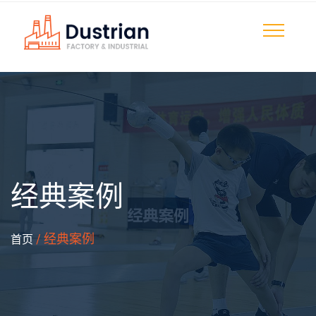
经典案例
/ 经典案例
首页