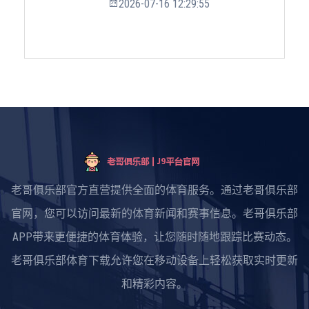
2026-07-16 12:29:55
老哥俱乐部官方直营提供全面的体育服务。通过老哥俱乐部
官网，您可以访问最新的体育新闻和赛事信息。老哥俱乐部
APP带来更便捷的体育体验，让您随时随地跟踪比赛动态。
老哥俱乐部体育下载允许您在移动设备上轻松获取实时更新
和精彩内容。