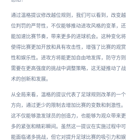
通过温格提议修改越位规则，我们可以看到，改变越
位判罚的严苛性，不仅能够推动进攻风格的变革，还
能加速比赛节奏，带来更多的进球机会。这种变化将
使得比赛更加开放和具有攻击性，增强了比赛的观赏
性和娱乐性。进攻方将能更加自由地发挥，防守方则
需要在更高强度的挑战中调整策略，这无疑推动了战
术的创新和发展。
从全局来看，温格的提议代表了足球规则改革的一个
方向，通过更少的限制去增加比赛的变数和刺激性。
这不仅能够激发球员的创造力，也能够为观众带来更
多的紧张和精彩瞬间。虽然这一提议在实施过程中可
能面临诸多挑战，但它对提升足球比赛的吸引力和娱