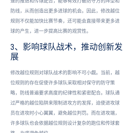
速的推进和传球配合，能够有效打破防守方的阵型和
防线，从而创造出更多进球的机会。因此，修改越位
规则不仅能加快比赛节奏，还可能会直接带来更多进
球的产生，进一步提高比赛的观赏性。
3、影响球队战术，推动创新发
展
修改越位规则对球队战术的影响不可小觑。当前，越
位规则的存在促使许多球队采取相对保守的防守策
略，防线普遍要求高度的纪律性和紧密配合。球队通
过严格的越位陷阱来限制进攻方的发挥，迫使进攻球
员在进攻时小心翼翼，避免越位判罚。而在进攻端，
许多球队也会依据越位规则设计复杂的跑位和传球套