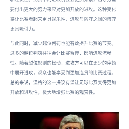
要付出更大的努力来应对更加开放的进攻。这种变化
将让比赛看起来更具娱乐性，进攻与防守之间的博弈
更具吸引力。
与此同时，减少越位判罚也能有效提升比赛的节奏。
过多的越位判罚往往会让比赛暂停，影响进攻流畅
性。随着越位规则的松动，进攻方可以在更少的停顿
中展开进攻，观众也能享受到更加连贯的比赛过程。
总的来说，温格的这一提议有望让足球比赛变得更加
开放和进攻性，极大地增强比赛的观赏性。