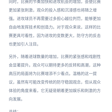
同时，比赛的节奏加快和进攻机会的增加，会使比赛
更加紧张刺激，观众的投入感和沉浸感也将随之增
强。进攻球员不再需要过多担心越位判罚，能够更加
自由地发挥技术和创造力。对于观众来说，这样的比
赛更具可看性，因为进攻的变数更大，防守方的反击
也更加引人注目。
另外，随着进球数量的增加，比赛的紧张感和戏剧性
会显著提升。观众可以期待更多的反转和高潮，这种
高压的局面将为比赛增添不少看点。温格的这一提
议，虽然有可能改变传统的防守稳固观念，但从观众
体验的角度来看，它无疑是朝着更加娱乐和刺激的方
向发展。
总结：