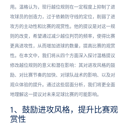
用。温格认为，现行越位规则在一定程度上抑制了进
攻球员的创造力，过于依赖防守线的定位，削弱了进
攻方的主动性和比赛的观赏性。他的提议是对这一规
则的改变，希望通过减少越位判罚的频率，使得比赛
更具进攻性，从而增加进球的数量，提高比赛的观赏
性。在本文中，我们将从四个方面深入探讨温格提议
修改越位规则的意义和潜在影响：其对进攻风格的鼓
励、对比赛节奏的加快、对球队战术的影响、以及对
观众体验的提升。通过这些层面分析，我们将更全面
地理解这一提议对未来足球比赛的可能影响。
1、鼓励进攻风格，提升比赛观
赏性