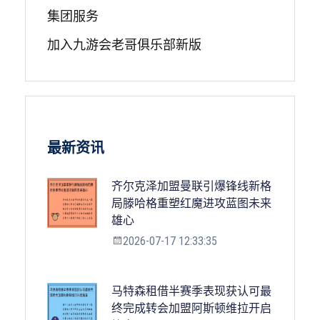
集团服务
加入九游会老哥俱乐部新版
最新资讯
齐尔克泽加盟曼联引爆锋线新格
局滕哈格重塑红魔进攻蓝图未来
雄心
2026-07-17 12:33:35
马特森租借半赛季表现获认可最
终完成转会加盟阿斯顿维拉开启