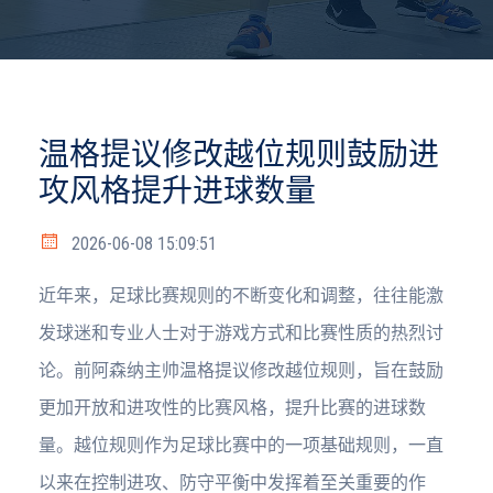
温格提议修改越位规则鼓励进
攻风格提升进球数量
2026-06-08 15:09:51
近年来，足球比赛规则的不断变化和调整，往往能激
发球迷和专业人士对于游戏方式和比赛性质的热烈讨
论。前阿森纳主帅温格提议修改越位规则，旨在鼓励
更加开放和进攻性的比赛风格，提升比赛的进球数
量。越位规则作为足球比赛中的一项基础规则，一直
以来在控制进攻、防守平衡中发挥着至关重要的作