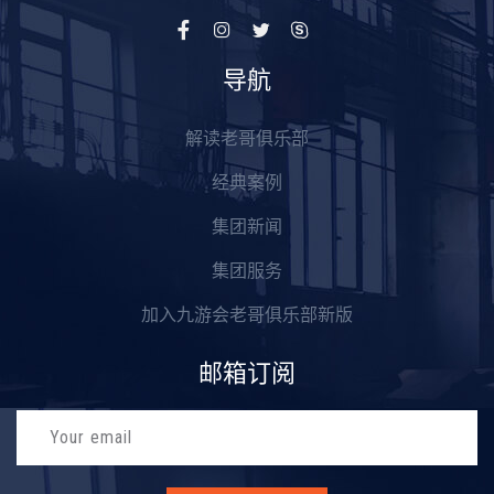
导航
解读老哥俱乐部
经典案例
集团新闻
集团服务
加入九游会老哥俱乐部新版
邮箱订阅