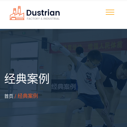
经典案例
/ 经典案例
首页