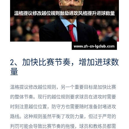
2、加快比赛节奏，增加进球数
量
温格提议修改越位规则，另一个重要目标是加快比赛
的整体节奏。现行的越位规则要求球员在进攻时需要
时刻注意越位位置，防守方也需要随时准备封堵进攻
路线。这种规则虽然平衡了攻防力量，但过于严苛的
判罚可能会导致比赛节奏的拖慢，球员和教练员都需