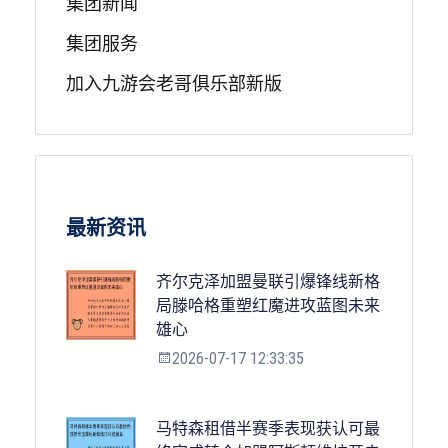
集团新闻
集团服务
加入九游会老哥俱乐部新版
最新资讯
齐尔克泽加盟曼联引爆锋线新格
局滕哈格重塑红魔进攻蓝图未来
雄心
2026-07-17 12:33:35
马特森租借半赛季表现获认可最