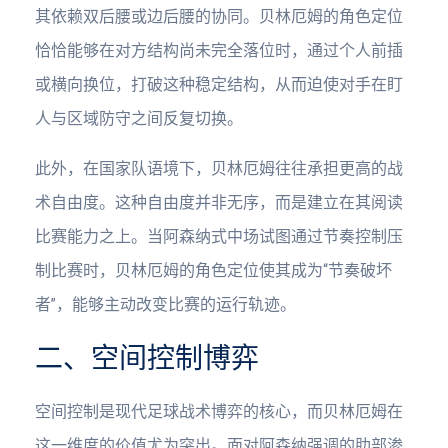
其依赖双后腰或边后腰的协同。贝林厄姆的角色定位
恰恰能够在对方结构尚未完全落位时，通过个人前插
或横向换位，打破这种稳定结构，从而迫使对手在盯
人与区域防守之间反复切换。
此外，在国家队语境下，贝林厄姆往往承担更高的战
术自由度。这种自由度并非无序，而是建立在其阅读
比赛能力之上。当阿森纳式中场试图通过节奏控制压
制比赛时，贝林厄姆的角色定位使其成为“节奏破坏
者”，能够主动改变比赛的运行轨迹。
二、空间控制博弈
空间控制是现代足球战术博弈的核心，而贝林厄姆在
这一维度的价值尤为突出。面对阿森纳强调的肋部渗