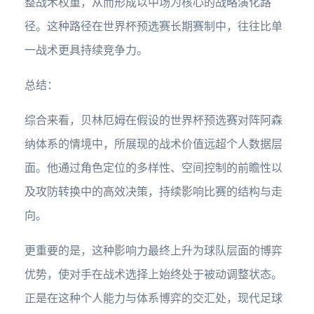
整战术权重，从而形成以中场为核心的战略演化路
径。这种路径在世界杯预选赛长期赛制中，往往比单
一战术更具持续竞争力。
总结：
综合来看，贝林厄姆在假设的世界杯预选赛对阵阿森
纳体系的情境中，所展现的战术价值远超个人数据层
面。他通过角色定位的多样性、空间控制的前瞻性以
及攻防转换中的高效决策，持续影响比赛的结构与走
向。
更重要的是，这种影响力最终上升为球队层面的博弈
优势，使对手在战术选择上始终处于被动调整状态。
正是在这种个人能力与体系博弈的交汇处，现代足球