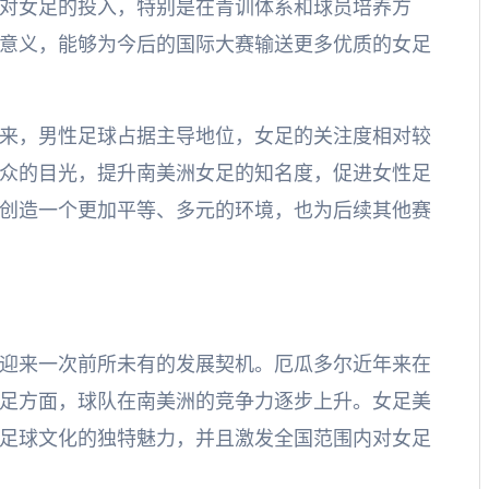
对女足的投入，特别是在青训体系和球员培养方
意义，能够为今后的国际大赛输送更多优质的女足
来，男性足球占据主导地位，女足的关注度相对较
观众的目光，提升南美洲女足的知名度，促进女性足
创造一个更加平等、多元的环境，也为后续其他赛
将迎来一次前所未有的发展契机。厄瓜多尔近年来在
足方面，球队在南美洲的竞争力逐步上升。女足美
足球文化的独特魅力，并且激发全国范围内对女足