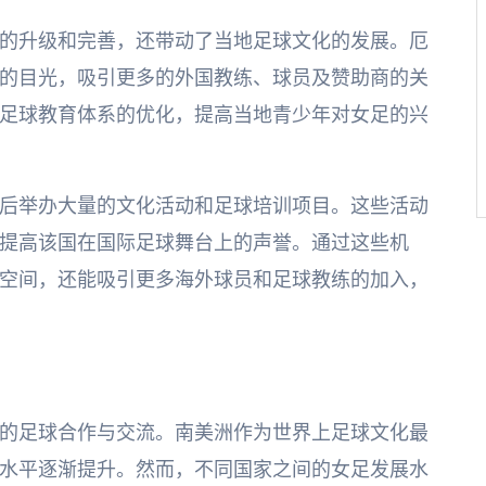
的升级和完善，还带动了当地足球文化的发展。厄
的目光，吸引更多的外国教练、球员及赞助商的关
足球教育体系的优化，提高当地青少年对女足的兴
后举办大量的文化活动和足球培训项目。这些活动
提高该国在国际足球舞台上的声誉。通过这些机
空间，还能吸引更多海外球员和足球教练的加入，
间的足球合作与交流。南美洲作为世界上足球文化最
水平逐渐提升。然而，不同国家之间的女足发展水