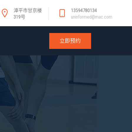
漳平市甘京楼
13594780134
319号
uninformed@mac.com
立即预约