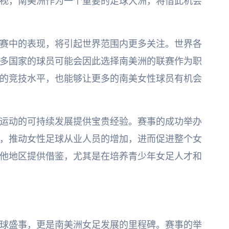
视，南美洲作为一个重要的足球大洲，将借此机会
赛中的表现，将引起世界范围内更多关注。世界各
多国家的球员可能会因此选择南美洲的联赛作为职
的竞技水平，也能够让更多的南美女性球员有机会
足运动的可持续发展提供宝贵经验。赛事的成功举办
，推动女性足球从业人员的增加，进而促进整个女
他地区提供借鉴，尤其是在培养青少年女足人才和
足球盛事，更是南美洲女足发展的里程碑。赛事的举