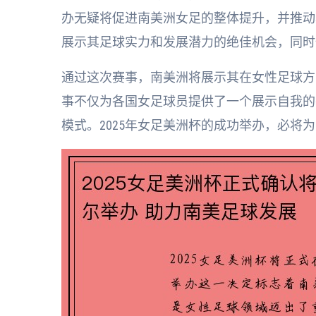
办无疑将促进南美洲女足的整体提升，并推动
展示其足球实力和发展潜力的绝佳机会，同时
通过这次赛事，南美洲将展示其在女性足球方
事不仅为各国女足球员提供了一个展示自我的
模式。2025年女足美洲杯的成功举办，必将