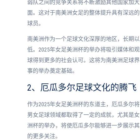
弱队之间的竞争关系将不断激励其他国家加大
面。这对于南美洲女足的整体提升具有深远的
球员。
南美洲作为一个足球文化深厚的地区，长期以
低。2025年女足美洲杯的举办将吸引媒体和
球得到更多的社会认可。这将为南美洲足球界
事的举办奠定基础。
2、厄瓜多尔足球文化的腾飞
作为2025年女足美洲杯的东道主，厄瓜多尔
男女足球领域都取得了一定的成就，尤其是女
洲杯的举办，将使厄瓜多尔能够进一步展示其
的更多关注。