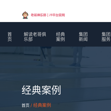
首
解读老哥俱
经典
集团
集团
页
乐部
案例
新闻
服务
经典案例
/ 经典案例
首页