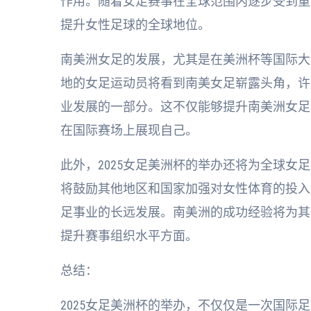
作用。随着女足赛事在全球范围内逐步受到重
提升女性足球的全球地位。
南美洲女足的发展，尤其是在美洲杯等国际大
地的女足运动员将看到南美女足崭露头角，许
业发展的一部分。这不仅能够提升南美洲女足
在国际赛场上展现自己。
此外，2025女足美洲杯的举办还将为全球女
将鼓励其他地区和国家加强对女性体育的投入
足事业的长远发展。南美洲的成功经验将为其
提升赛事组织水平方面。
总结：
2025女足美洲杯的举办，不仅仅是一次国际