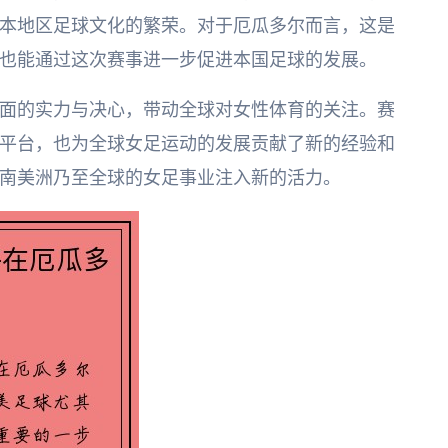
本地区足球文化的繁荣。对于厄瓜多尔而言，这是
也能通过这次赛事进一步促进本国足球的发展。
面的实力与决心，带动全球对女性体育的关注。赛
平台，也为全球女足运动的发展贡献了新的经验和
为南美洲乃至全球的女足事业注入新的活力。