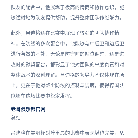
队友的配合中，他展现了极高的情商和协作意识，能
够适时地为队友提供帮助，提升整体团队作战能力。
此外，吕迪格还在比赛中展现了较强的团队协作精
神。在防线的多次配合中，他能够与中后卫和边后卫
进行有效的互补，无论是防守时的站位调整，还是进
攻时的默契配合，都彰显了他对团队的高度负责和对
整体战术的深刻理解。吕迪格的领导力不仅体现在场
上，更在于他对整个防线的控制与调度，使得德国队
能够在这场比赛中稳定发挥。
老哥俱乐部官网
总结：
吕迪格在美洲杯对阵里昂的比赛中表现堪称完美，从