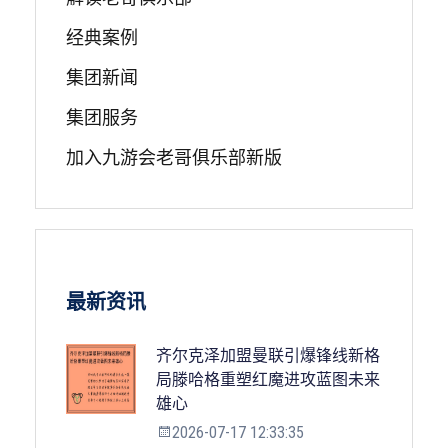
经典案例
集团新闻
集团服务
加入九游会老哥俱乐部新版
最新资讯
齐尔克泽加盟曼联引爆锋线新格
局滕哈格重塑红魔进攻蓝图未来
雄心
2026-07-17 12:33:35