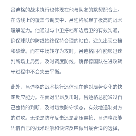
吕迪格的战术执行也体现在他与队友的默契配合上。
在防线上的覆盖与调度中，吕迪格展现了极高的战术
理解能力。他通过与中卫搭档和边后卫的有效沟通，
确保球队的防线始终保持合理的站位，避免出现空档
和破绽。而在中场转守为攻时，吕迪格同样能够迅速
判断场上局势，及时调度防线，确保德国队在进攻转
守过程中不会失去平衡。
此外，吕迪格的战术执行还体现在他对局势变化的快
速反应能力。在面对里昂反击时，吕迪格总能通过自
己独特的判断，及时切换防守状态，有效地遏制对方
的进攻。无论是防守反击还是高压逼抢，吕迪格都能
凭借自己的战术理解和快速反应做出最合适的选择，