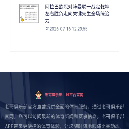
阿拉巴欧冠对阵曼联一战定乾坤
左右胜负走向关键先生全场统治
力
2026-07-16 12:29:55
老哥俱乐部官方直营提供全面的体育服务。通过老哥俱乐部
官网，您可以访问最新的体育新闻和赛事信息。老哥俱乐部
APP带来更便捷的体育体验，让您随时随地跟踪比赛动态。