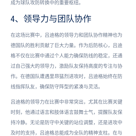
成为球队攻防转换中的重要枢纽。
4、领导力与团队协作
在这场比赛中，吕迪格的领导力和团队协作精神也为
德国队的胜利贡献了巨大力量。作为后防核心，吕迪
格不仅在比赛中通过个人能力确保防线的稳定，还通
过自己强大的领导力，激励队友保持高度的专注与协
作。在德国队遭遇里昂猛烈进攻时，吕迪格始终在防
线指挥队友，确保防守阵型的紧凑与灵活。
吕迪格的领导力在比赛中非常突出，尤其在比赛关键
时刻，他通过语言和肢体语言鼓舞士气，提醒队友保
持冷静。无论是防守中关键的站位调整，还是进攻中
及时的支持，吕迪格总能成为全队的精神支柱。在与