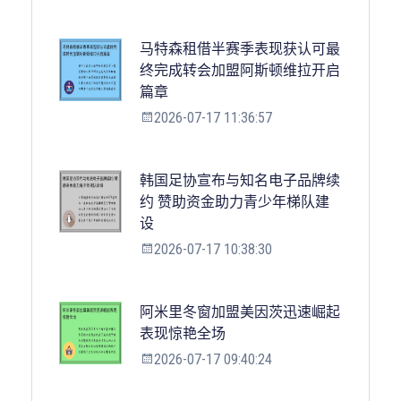
马特森租借半赛季表现获认可最
终完成转会加盟阿斯顿维拉开启
篇章
2026-07-17 11:36:57
韩国足协宣布与知名电子品牌续
约 赞助资金助力青少年梯队建
设
2026-07-17 10:38:30
阿米里冬窗加盟美因茨迅速崛起
表现惊艳全场
2026-07-17 09:40:24