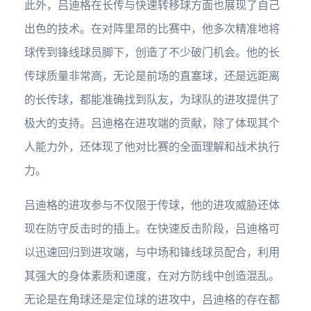
此外，吕迪格在长传与快速转移球方面也展现了自己
出色的技术。在对阵里昂的比赛中，他多次精准地将
球传到锋线球员脚下，创造了不少破门机会。他的长
传球质量非常高，无论是前场的直塞球，还是远距离
的长传球，都能准确找到队友，为球队的进攻提供了
极大的支持。吕迪格在进攻端的贡献，除了体现其个
人能力外，还体现了他对比赛的全面理解和战术执行
力。
吕迪格的进攻参与不仅限于传球，他的进攻威胁还体
现在防守反击时的插上。在快速反击阶段，吕迪格可
以迅速回归到进攻端，与中场和锋线球员配合，利用
其强大的身体素质和速度，在对方防线中创造混乱。
无论是在角球还是定位球的进攻中，吕迪格的存在都