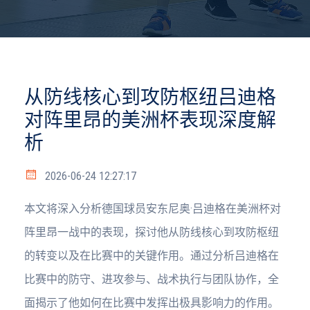
从防线核心到攻防枢纽吕迪格
对阵里昂的美洲杯表现深度解
析
2026-06-24 12:27:17
本文将深入分析德国球员安东尼奥·吕迪格在美洲杯对
阵里昂一战中的表现，探讨他从防线核心到攻防枢纽
的转变以及在比赛中的关键作用。通过分析吕迪格在
比赛中的防守、进攻参与、战术执行与团队协作，全
面揭示了他如何在比赛中发挥出极具影响力的作用。