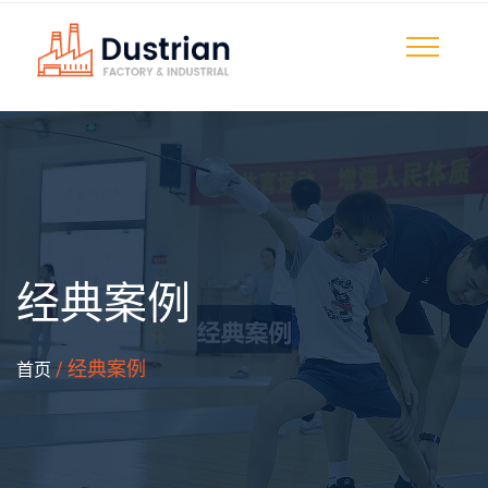
经典案例
/ 经典案例
首页