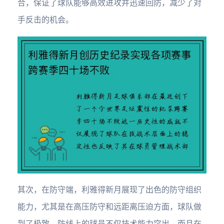
合，保证了球队能够高效进攻并迅速回防，减少了对
手反击的机会。
其次，在防守端，利雅得新月展现了出色的防守组织
能力，尤其是在高压防守和远距离压迫方面，球队做
到了极致。防线上的球员不仅技术能力突出，而且在