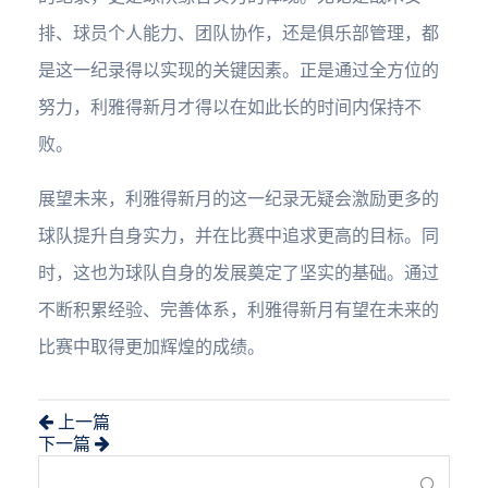
排、球员个人能力、团队协作，还是俱乐部管理，都
是这一纪录得以实现的关键因素。正是通过全方位的
努力，利雅得新月才得以在如此长的时间内保持不
败。
展望未来，利雅得新月的这一纪录无疑会激励更多的
球队提升自身实力，并在比赛中追求更高的目标。同
时，这也为球队自身的发展奠定了坚实的基础。通过
不断积累经验、完善体系，利雅得新月有望在未来的
比赛中取得更加辉煌的成绩。
上一篇
下一篇