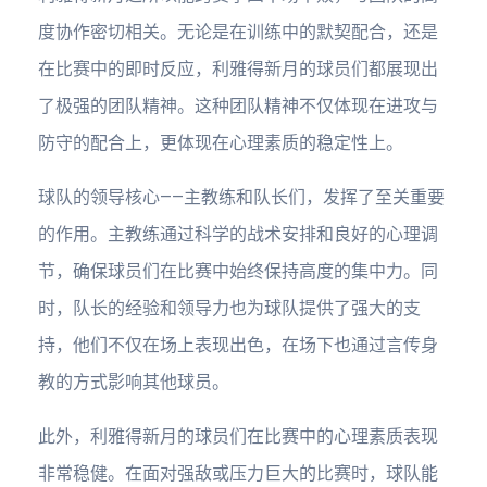
度协作密切相关。无论是在训练中的默契配合，还是
在比赛中的即时反应，利雅得新月的球员们都展现出
了极强的团队精神。这种团队精神不仅体现在进攻与
防守的配合上，更体现在心理素质的稳定性上。
球队的领导核心——主教练和队长们，发挥了至关重要
的作用。主教练通过科学的战术安排和良好的心理调
节，确保球员们在比赛中始终保持高度的集中力。同
时，队长的经验和领导力也为球队提供了强大的支
持，他们不仅在场上表现出色，在场下也通过言传身
教的方式影响其他球员。
此外，利雅得新月的球员们在比赛中的心理素质表现
非常稳健。在面对强敌或压力巨大的比赛时，球队能