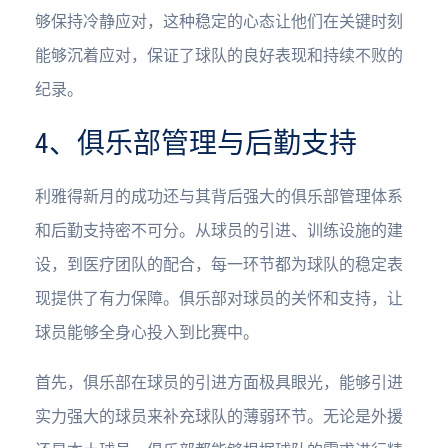
够保持冷静应对，这种稳定的心态让他们在关键时刻
能够沉着应对，保证了球队的良好表现和持续不败的
纪录。
4、俱乐部管理与后勤支持
利雅得新月的成功还与其背后强大的俱乐部管理体系
和后勤支持密不可分。从球员的引进、训练设施的建
设，到医疗团队的配合，每一环节都为球队的稳定表
现提供了有力保障。俱乐部对球员的关怀和支持，让
球员能够全身心投入到比赛中。
首先，俱乐部在球员的引进方面极具眼光，能够引进
实力强大的球员来补充球队的薄弱环节。无论是外援