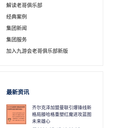
解读老哥俱乐部
经典案例
集团新闻
集团服务
加入九游会老哥俱乐部新版
最新资讯
齐尔克泽加盟曼联引爆锋线新
格局滕哈格重塑红魔进攻蓝图
未来雄心