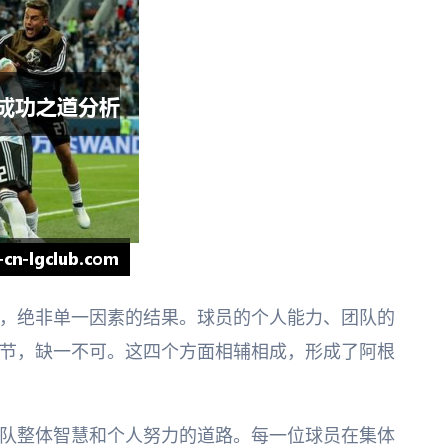
，绝非单一因素的结果。球员的个人能力、团队的
节，缺一不可。这四个方面相辅相成，形成了阿根
队整体智慧和个人努力的道路。每一位球员在集体