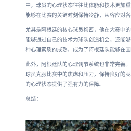
中，球员的心理状态往往比体能和技术更加重
能够在比赛的关键时刻保持冷静，从容应对各
尤其是阿根廷的核心球员梅西，他在大赛中的
能够通过自己的技术为球队创造机会，还能够
种心理素质的成熟，成为了阿根廷队能够在国
此外，阿根廷队的心理调节系统也非常完善。
球员克服比赛中的焦虑和压力，保持良好的竞
的心理状态提供了强有力的保障。
总结：