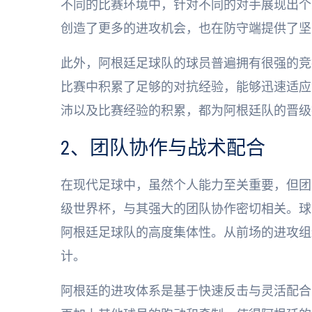
不同的比赛环境中，针对不同的对手展现出个
创造了更多的进攻机会，也在防守端提供了坚
此外，阿根廷足球队的球员普遍拥有很强的竞
比赛中积累了足够的对抗经验，能够迅速适应
沛以及比赛经验的积累，都为阿根廷队的晋级
2、团队协作与战术配合
在现代足球中，虽然个人能力至关重要，但团
级世界杯，与其强大的团队协作密切相关。球
阿根廷足球队的高度集体性。从前场的进攻组
计。
阿根廷的进攻体系是基于快速反击与灵活配合