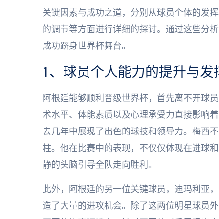
关键因素与成功之道，分别从球员个体的发挥
的调节等方面进行详细的探讨。通过这些分析
成功跻身世界杯舞台。
1、球员个人能力的提升与发
阿根廷能够顺利晋级世界杯，首先离不开球员
术水平、体能素质以及心理承受力直接影响着
去几年中展现了出色的球技和领导力。梅西不
柱。他在比赛中的表现，不仅仅体现在进球和
静的头脑引导全队走向胜利。
此外，阿根廷的另一位关键球员，迪玛利亚，
造了大量的进攻机会。除了这两位明星球员外