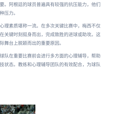
要。阿根廷的球员普遍具有较强的抗压能力，他们
种压力。
心理素质堪称一流。在多次关键比赛中，梅西不仅
在关键时刻挺身而出，完成致胜的进球或助攻。这
际舞台上脱颖而出的重要原因。
球队在重要比赛前会进行多方面的心理辅导，帮助
技状态。教练和心理辅导团队的有效配合，为球队