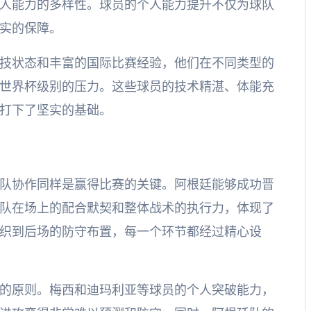
人能力的多样性。球员的个人能力提升不仅为球队
实的保障。
技状态和丰富的国际比赛经验，他们在不同类型的
世界杯级别的压力。这些球员的技术精湛、体能充
打下了坚实的基础。
队协作同样是赢得比赛的关键。阿根廷能够成功晋
队在场上的配合默契和整体战术的执行力，体现了
织到后场的防守布置，每一个环节都经过精心设
的原则。梅西和迪玛利亚等球员的个人突破能力，