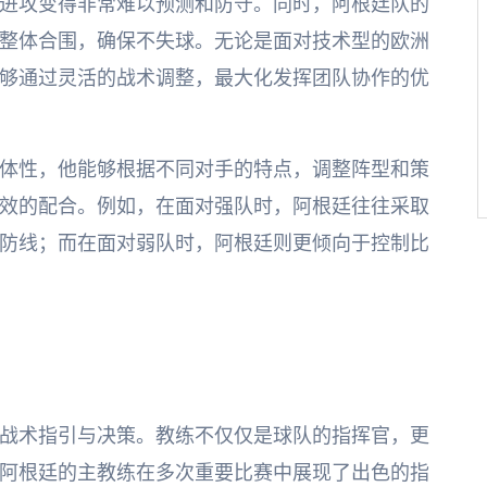
进攻变得非常难以预测和防守。同时，阿根廷队的
整体合围，确保不失球。无论是面对技术型的欧洲
够通过灵活的战术调整，最大化发挥团队协作的优
体性，他能够根据不同对手的特点，调整阵型和策
效的配合。例如，在面对强队时，阿根廷往往采取
防线；而在面对弱队时，阿根廷则更倾向于控制比
战术指引与决策。教练不仅仅是球队的指挥官，更
阿根廷的主教练在多次重要比赛中展现了出色的指