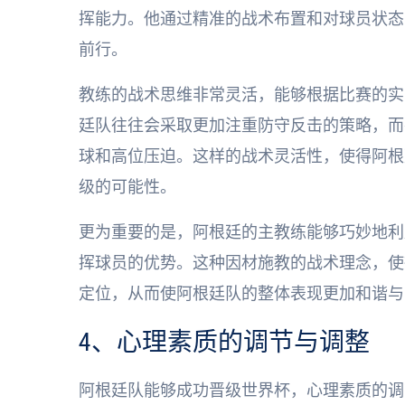
挥能力。他通过精准的战术布置和对球员状态
前行。
教练的战术思维非常灵活，能够根据比赛的实
廷队往往会采取更加注重防守反击的策略，而
球和高位压迫。这样的战术灵活性，使得阿根
级的可能性。
更为重要的是，阿根廷的主教练能够巧妙地利
挥球员的优势。这种因材施教的战术理念，使
定位，从而使阿根廷队的整体表现更加和谐与
4、心理素质的调节与调整
阿根廷队能够成功晋级世界杯，心理素质的调