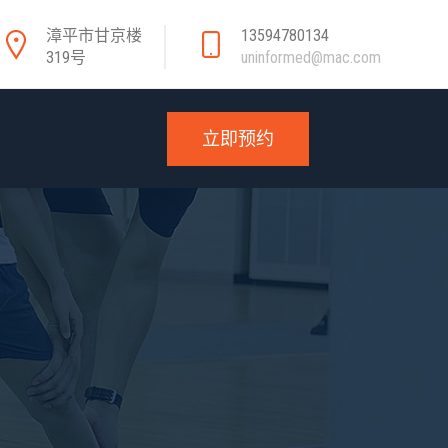
漳平市甘京楼
13594780134
319号
uninformed@mac.com
立即预约