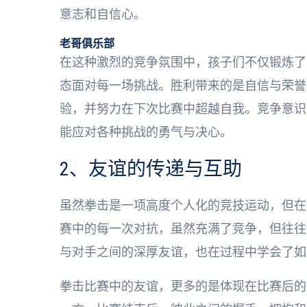
意志和自信心。
老哥俱乐部
在这种激烈的竞争氛围中，孩子们不仅锻炼了
态面对每一场挑战。胜利带来的是自信与荣誉
验，并努力在下次比赛中超越自我。竞争意识
能应对各种挑战的勇气与决心。
2、友谊的传递与互助
虽然拳击是一项高度个人化的竞技运动，但在
赛中的每一次对抗，虽然充满了竞争，但往往
与对手之间的深厚友谊，也在过程中学会了如
拳击比赛中的友谊，更多的是体现在比赛后的