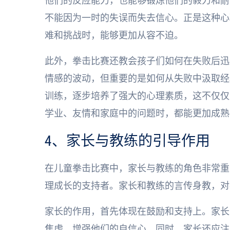
他们的反应能力，也能够锻炼他们的毅力和耐
不能因为一时的失误而失去信心。正是这种心
难和挑战时，能够更加从容不迫。
此外，拳击比赛还教会孩子们如何在失败后迅
情感的波动，但重要的是如何从失败中汲取经
训练，逐步培养了强大的心理素质，这不仅仅
学业、友情和家庭中的问题时，都能更加成熟
4、家长与教练的引导作用
在儿童拳击比赛中，家长与教练的角色非常重
理成长的支持者。家长和教练的言传身教，对
家长的作用，首先体现在鼓励和支持上。家长
焦虑，增强他们的自信心。同时，家长还应注