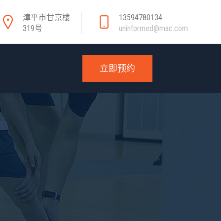
漳平市甘京楼
13594780134
319号
uninformed@mac.com
立即预约