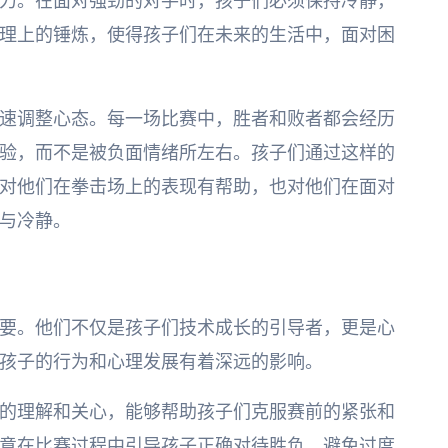
力。在面对强劲的对手时，孩子们必须保持冷静，
理上的锤炼，使得孩子们在未来的生活中，面对困
速调整心态。每一场比赛中，胜者和败者都会经历
验，而不是被负面情绪所左右。孩子们通过这样的
对他们在拳击场上的表现有帮助，也对他们在面对
与冷静。
要。他们不仅是孩子们技术成长的引导者，更是心
孩子的行为和心理发展有着深远的影响。
的理解和关心，能够帮助孩子们克服赛前的紧张和
意在比赛过程中引导孩子正确对待胜负，避免过度