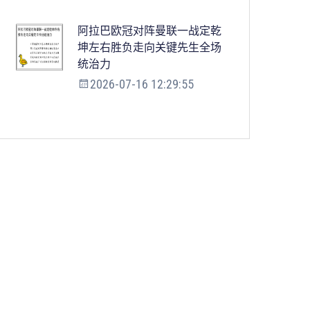
阿拉巴欧冠对阵曼联一战定乾
坤左右胜负走向关键先生全场
统治力
2026-07-16 12:29:55