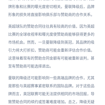
牌形象和比赛的曝光度密切相关。曼联降级后，品牌
形象的损失将直接影响俱乐部与赞助商的合作关系。
英超球队的赞助合同往往具有较高的价值，因为英超
比赛的全球收视率和曝光度使赞助商能够获得更多的
市场机会。然而，一旦曼联降级到英冠，其品牌的吸
引力将大打折扣，赞助商可能会重新评估合作价值。
这意味着现有的赞助合同金额有可能被重新谈判，甚
至有赞助商可能选择退出。
曼联的降级还可能影响到一些高端品牌的合作，尤其
是那些与英超赛事紧密联系的国际品牌。对于这些品
牌而言，英冠联赛可能无法提供相同的市场回报，导
致赞助合同的续约或签署难度增加。总之，降级无疑