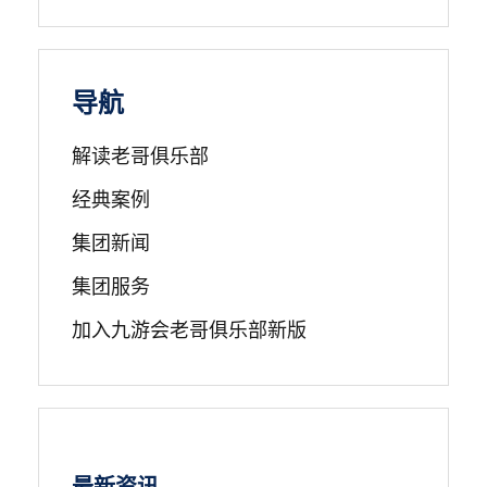
导航
解读老哥俱乐部
经典案例
集团新闻
集团服务
加入九游会老哥俱乐部新版
最新资讯