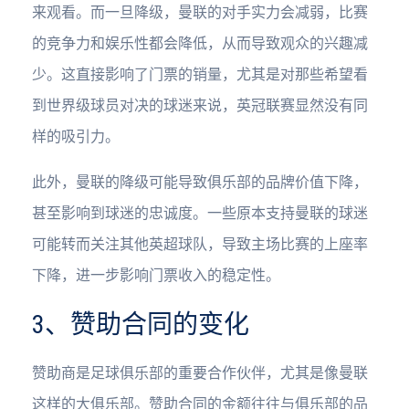
来观看。而一旦降级，曼联的对手实力会减弱，比赛
的竞争力和娱乐性都会降低，从而导致观众的兴趣减
少。这直接影响了门票的销量，尤其是对那些希望看
到世界级球员对决的球迷来说，英冠联赛显然没有同
样的吸引力。
此外，曼联的降级可能导致俱乐部的品牌价值下降，
甚至影响到球迷的忠诚度。一些原本支持曼联的球迷
可能转而关注其他英超球队，导致主场比赛的上座率
下降，进一步影响门票收入的稳定性。
3、赞助合同的变化
赞助商是足球俱乐部的重要合作伙伴，尤其是像曼联
这样的大俱乐部。赞助合同的金额往往与俱乐部的品