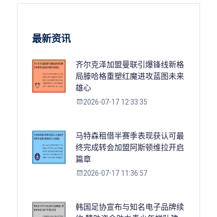
最新资讯
齐尔克泽加盟曼联引爆锋线新格
局滕哈格重塑红魔进攻蓝图未来
雄心
2026-07-17 12:33:35
马特森租借半赛季表现获认可最
终完成转会加盟阿斯顿维拉开启
篇章
2026-07-17 11:36:57
韩国足协宣布与知名电子品牌续