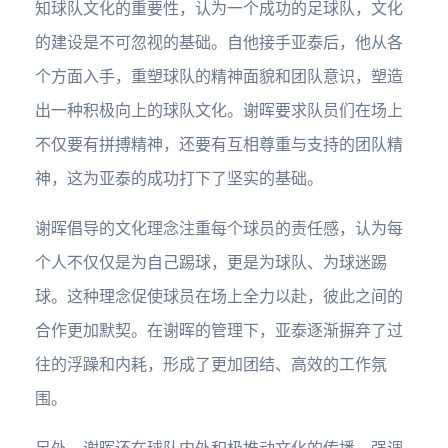
知球队文化的重要性，认为一个成功的足球队，文化
的建设是不可忽视的基础。自他接手亚泰后，他从各
个方面入手，重塑球队的精神面貌和团队意识，塑造
出一种积极向上的球队文化。谢晖要求队员们在场上
不仅要有拼搏精神，还要有互相尊重与支持的团队精
神，这为亚泰的成功打下了坚实的基础。
谢晖倡导的文化理念注重每个球员的责任感，认为每
个人不仅仅是为自己踢球，更是为球队、为球迷踢
球。这种理念促使球员在场上全力以赴，彼此之间的
合作更加默契。在谢晖的管理下，亚泰逐渐摒弃了过
往的浮躁和内耗，形成了更加团结、高效的工作氛
围。