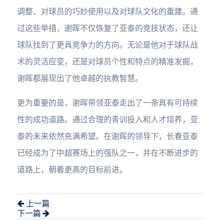
调整、对球员的巧妙使用以及对球队文化的重建。通
过这些举措，谢晖不仅恢复了亚泰的竞技状态，还让
球队找到了更具竞争力的方向。无论是他对于球队战
术的灵活应变，还是对球员个性和特点的精准发掘，
谢晖都展现出了他卓越的执教智慧。
更为重要的是，谢晖带领亚泰走出了一条具有可持续
性的成功道路。通过合理的青训投入和人才培养，亚
泰的未来依然充满希望。在谢晖的领导下，长春亚泰
已经成为了中超赛场上的强队之一，并在不断进步的
道路上，朝着更高的目标前进。
上一篇
下一篇