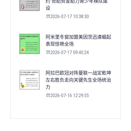
约 赞助资金助力青少年梯队建
设
2026-07-17 10:38:30
阿米里冬窗加盟美因茨迅速崛起
表现惊艳全场
2026-07-17 09:40:24
阿拉巴欧冠对阵曼联一战定乾坤
左右胜负走向关键先生全场统治
力
2026-07-16 12:29:55