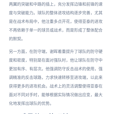
两翼的突破和中路的插上，充分发挥边锋和前锋的速
度与突破能力。球队的整体进攻结构逐步完善，尤其
是在战术布局中，他注重多点开花，使得亚泰的进攻
不再依赖于单一的球员或战术，而是形成了整体配合
的默契。
另一方面，在防守端，谢晖着重提升了球队的防守硬
度和密度，特别是在面对强队时，他让球队在防守中
更加有序、有层次。他强调防守反击战术的使用，强
调精准的反击球路，力求快速转移至进攻端，以此来
获得更多的进攻机会。战术上的灵活调整使得亚泰在
面对不同对手时，能够根据实际情况做出应变，最大
化地发挥出球队的优势。