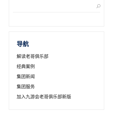
导航
解读老哥俱乐部
经典案例
集团新闻
集团服务
加入九游会老哥俱乐部新版