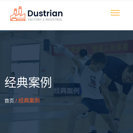
经典案例
/ 经典案例
首页