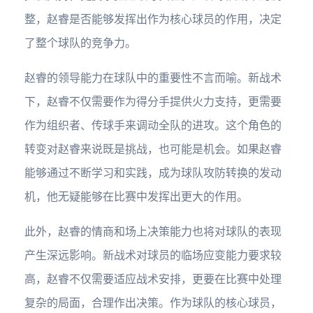
整，赵睿是否能够发挥出作为核心球员的作用，决定
了整个球队的竞争力。
赵睿的领导能力在球队中的重要性不言而喻。新战术
下，赵睿不仅需要作为得分手提供火力支持，更需要
作为组织者、传球手来调动全队的进攻。这个角色的
转变对赵睿来说既是挑战，也可能是机会。如果赵睿
能够通过不断学习和实践，成为球队攻防转换的发动
机，他无疑能够在比赛中发挥出更大的作用。
此外，赵睿的情商和场上决策能力也将对球队的表现
产生深远影响。新战术对球员的临场应变能力要求较
高，赵睿不仅需要适应战术安排，更要在比赛中处理
复杂的局面，合理作出决策。作为球队的核心球员，