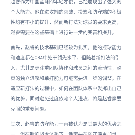
赵睿作为中国篮球的年轻才俊，已经展现出了强大的
个人能力。他在进攻端的突破、投篮和防守端的积极
性均有不小的提升，然而新打法对球员的要求更高，
赵睿需要在这些基础上进行进一步的完善和提升。
首先，赵睿的技术基础已经较为扎实，他的控球能力
和速度都在CBA中处于领先水平。但随着新打法的引
入，尤其是更注重团队协作和球员之间的流动性，赵
睿的独立进攻和单打能力可能需要进一步的调整。在
适应新打法的过程中，如何在团队体系中发挥出自己
的优势，同时避免过度依赖个人进攻，将是赵睿需要
克服的重要问题。
其次，赵睿的防守能力一直被认为是其最大的优势之
一，但在新的战术体系下，他需要在防守端更加灵