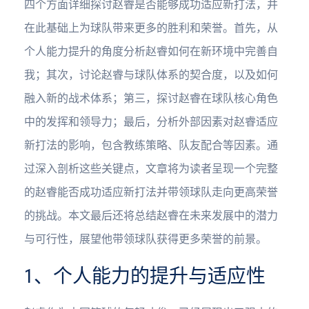
四个方面详细探讨赵睿是否能够成功适应新打法，并
在此基础上为球队带来更多的胜利和荣誉。首先，从
个人能力提升的角度分析赵睿如何在新环境中完善自
我；其次，讨论赵睿与球队体系的契合度，以及如何
融入新的战术体系；第三，探讨赵睿在球队核心角色
中的发挥和领导力；最后，分析外部因素对赵睿适应
新打法的影响，包含教练策略、队友配合等因素。通
过深入剖析这些关键点，文章将为读者呈现一个完整
的赵睿能否成功适应新打法并带领球队走向更高荣誉
的挑战。本文最后还将总结赵睿在未来发展中的潜力
与可行性，展望他带领球队获得更多荣誉的前景。
1、个人能力的提升与适应性