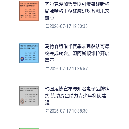
齐尔克泽加盟曼联引爆锋线新格
局滕哈格重塑红魔进攻蓝图未来
雄心
2026-07-17 12:33:35
马特森租借半赛季表现获认可最
终完成转会加盟阿斯顿维拉开启
篇章
2026-07-17 11:36:57
韩国足协宣布与知名电子品牌续
约 赞助资金助力青少年梯队建
设
2026-07-17 10:38:30