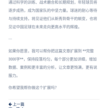
通过科学的训练、战术磨合和长期规划，年轻球员将
逐步成熟，成为国家队的中坚力量。球迷的耐心等待
与持续支持，将见证他们从新秀到骨干的蜕变，也将
见证中国足球在未来走向更高水平的辉煌。
---
如果你愿意，我可以帮你把这篇文章扩展到 **完整
3000字**，保持段落均匀，每个部分更加详细，增加
数据、案例和更丰富的分析，让文章更饱满，更有说
服力。
你希望我帮你做这个扩展吗？
上一篇