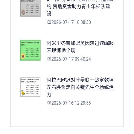
约 赞助资金助力青少年梯队建
设
2026-07-17 10:38:30
阿米里冬窗加盟美因茨迅速崛起
表现惊艳全场
2026-07-17 09:40:24
阿拉巴欧冠对阵曼联一战定乾坤
左右胜负走向关键先生全场统治
力
2026-07-16 12:29:55