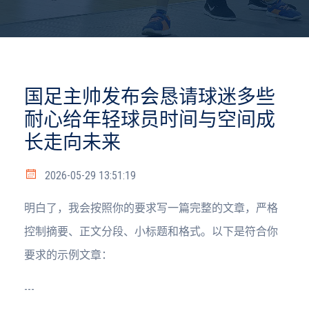
国足主帅发布会恳请球迷多些
耐心给年轻球员时间与空间成
长走向未来
2026-05-29 13:51:19
明白了，我会按照你的要求写一篇完整的文章，严格
控制摘要、正文分段、小标题和格式。以下是符合你
要求的示例文章：
---