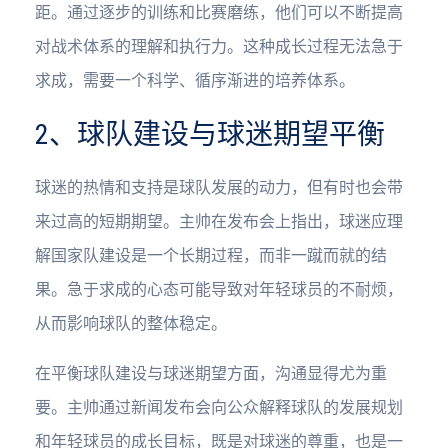
距。通过逐步的训练和比赛磨练，他们可以不断提高
对战术体系的理解和执行力。这种成长过程无法急于
求成，需要一个科学、循序渐进的培养体系。
2、球队建设与球迷期望平衡
球迷的热情和支持是球队发展的动力，但有时也会带
来过高的短期期望。主帅在发布会上指出，球迷应理
解国家队建设是一个长期过程，而非一蹴而就的结
果。急于求成的心态可能导致对年轻球员的不耐烦，
从而影响球队的整体稳定。
在平衡球队建设与球迷期望方面，沟通显得尤为重
要。主帅通过新闻发布会向公众解释球队的发展规划
和年轻球员的成长目标，既是对球迷的尊重，也是一