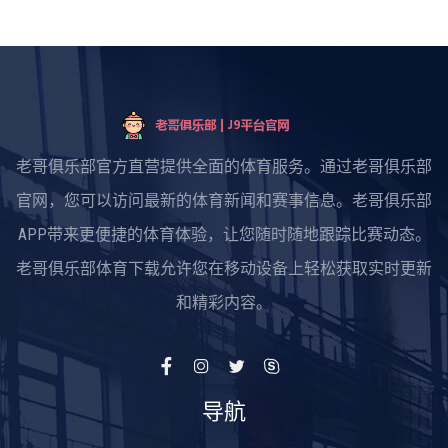
老哥俱乐部官方直营提供全面的体育服务。通过老哥俱乐部
官网，您可以访问最新的体育新闻和赛事信息。老哥俱乐部
APP带来更便捷的体育体验，让您随时随地跟踪比赛动态。
老哥俱乐部体育下载允许您在移动设备上轻松获取实时更新
和精彩内容。
导航