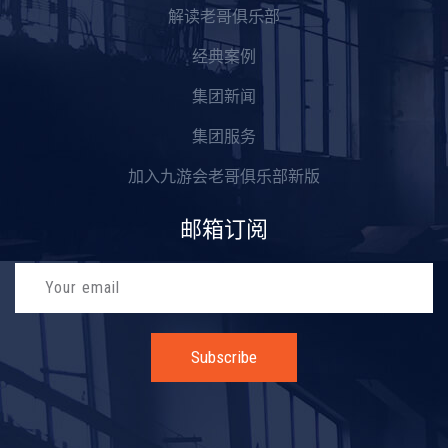
解读老哥俱乐部
经典案例
集团新闻
集团服务
加入九游会老哥俱乐部新版
邮箱订阅
Subscribe