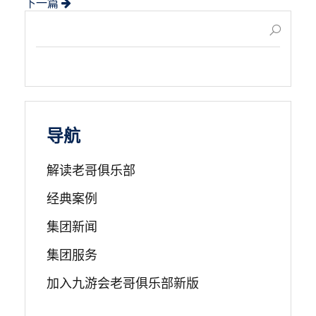
下一篇
导航
解读老哥俱乐部
经典案例
集团新闻
集团服务
加入九游会老哥俱乐部新版