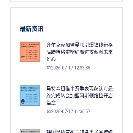
最新资讯
齐尔克泽加盟曼联引爆锋线新格
局滕哈格重塑红魔进攻蓝图未来
雄心
2026-07-17 12:33:35
马特森租借半赛季表现获认可最
终完成转会加盟阿斯顿维拉开启
篇章
2026-07-17 11:36:57
韩国足协宣布与知名电子品牌续