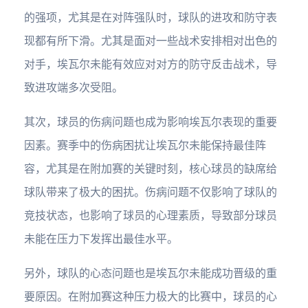
的强项，尤其是在对阵强队时，球队的进攻和防守表
现都有所下滑。尤其是面对一些战术安排相对出色的
对手，埃瓦尔未能有效应对对方的防守反击战术，导
致进攻端多次受阻。
其次，球员的伤病问题也成为影响埃瓦尔表现的重要
因素。赛季中的伤病困扰让埃瓦尔未能保持最佳阵
容，尤其是在附加赛的关键时刻，核心球员的缺席给
球队带来了极大的困扰。伤病问题不仅影响了球队的
竞技状态，也影响了球员的心理素质，导致部分球员
未能在压力下发挥出最佳水平。
另外，球队的心态问题也是埃瓦尔未能成功晋级的重
要原因。在附加赛这种压力极大的比赛中，球员的心