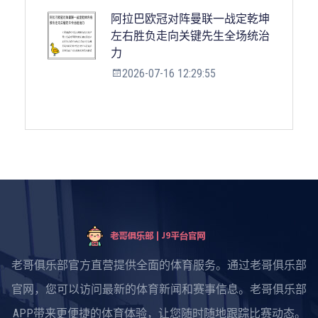
阿拉巴欧冠对阵曼联一战定乾坤
左右胜负走向关键先生全场统治
力
2026-07-16 12:29:55
老哥俱乐部官方直营提供全面的体育服务。通过老哥俱乐部
官网，您可以访问最新的体育新闻和赛事信息。老哥俱乐部
APP带来更便捷的体育体验，让您随时随地跟踪比赛动态。