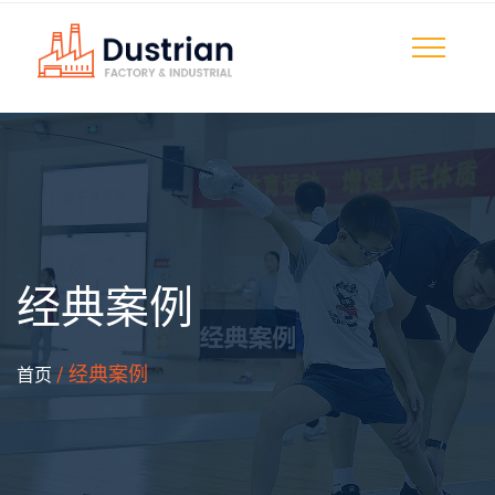
经典案例
/ 经典案例
首页