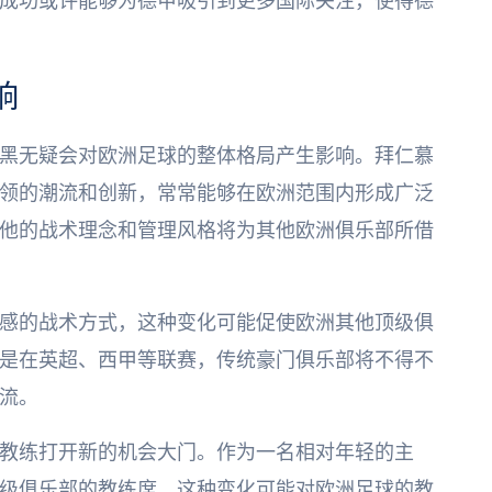
成功或许能够为德甲吸引到更多国际关注，使得德
响
黑无疑会对欧洲足球的整体格局产生影响。拜仁慕
领的潮流和创新，常常能够在欧洲范围内形成广泛
他的战术理念和管理风格将为其他欧洲俱乐部所借
感的战术方式，这种变化可能促使欧洲其他顶级俱
是在英超、西甲等联赛，传统豪门俱乐部将不得不
流。
教练打开新的机会大门。作为一名相对年轻的主
级俱乐部的教练席，这种变化可能对欧洲足球的教