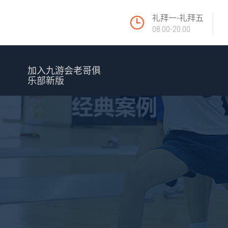
礼拜一-礼拜五
08.00-20.00
加入九游会老哥俱
乐部新版