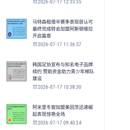
2026-07-17 12:33:35
马特森租借半赛季表现获认可
最终完成转会加盟阿斯顿维拉
开启篇章
2026-07-17 11:36:57
韩国足协宣布与知名电子品牌
续约 赞助资金助力青少年梯队
建设
2026-07-17 10:38:30
阿米里冬窗加盟美因茨迅速崛
起表现惊艳全场
2026-07-17 09:40:24