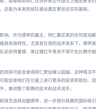
练，能够帮助拜仁在培养新生代球员上做出更多的
，还能为未来的球队建设奠定更加坚实的基础。
影响。作为德甲的霸主，拜仁慕尼黑的任何变动都
格具有独特性，尤其是在他的战术体系下，德甲其
队如多特蒙德、莱比锡红牛等将不得不在比赛中做
的到来可能会使得拜仁更加难以超越。这种情况不
可能促使他们在引援上进行更多的投资和规划。因
平，推动整个联赛的技术和战术进步。
和球员选择加盟德甲，进一步提升联赛的国际吸引