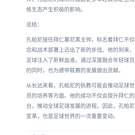
练生态产生积极的影响。
总结：
孔帕尼接任拜仁慕尼黑主帅，标志着拜仁不仅
念和战术部署上迈出了新的步伐。他的到来，
足球注入了新鲜血液。通过深度融合年轻球员
的同时，也为德甲联赛的发展做出贡献。
从长远来看，孔帕尼的执教可能会推动足球世
员的培养等方面。他的成功不仅会提升拜仁的
台，推动全球足球发展的进程。因此，孔帕尼
变革，也是足球世界的一次重要变动。