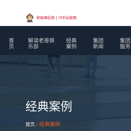
首
解读老哥俱
经典
集团
集团
页
乐部
案例
新闻
服务
经典案例
/ 经典案例
首页