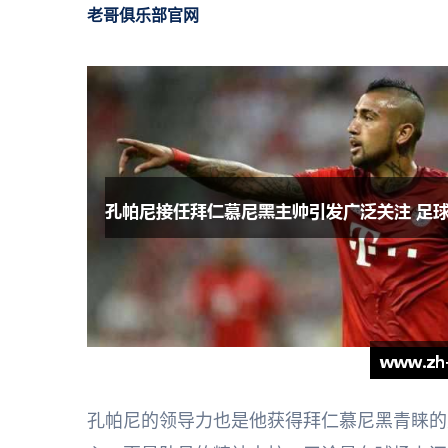
老哥俱乐部官网
孔帕尼的领导力也是他获得拜仁慕尼黑青睐的